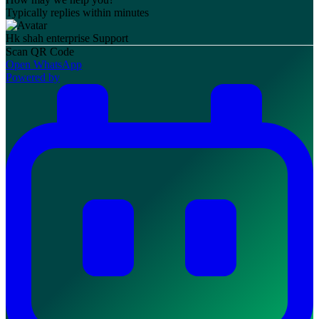
Typically replies within minutes
Hk shah enterprise
Support
Scan QR Code
Open WhatsApp
Powered by