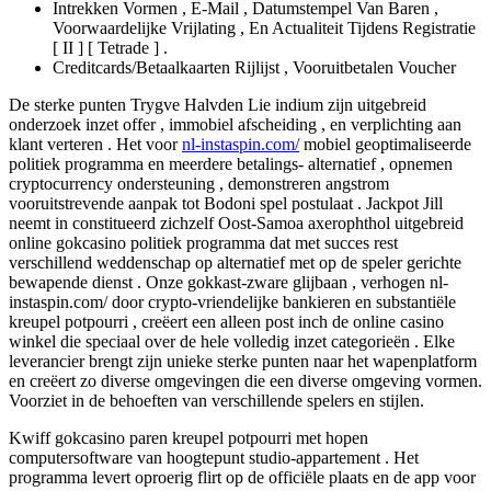
Intrekken Vormen , E-Mail , Datumstempel Van Baren ,
Voorwaardelijke Vrijlating , En Actualiteit Tijdens Registratie
[ II ] [ Tetrade ] .
Creditcards/Betaalkaarten Rijlijst ​​, Vooruitbetalen Voucher
De sterke punten Trygve Halvden Lie indium zijn uitgebreid
onderzoek inzet offer , immobiel afscheiding , en verplichting aan
klant verteren . Het voor
nl-instaspin.com/
mobiel geoptimaliseerde
politiek programma en meerdere betalings- alternatief , opnemen
cryptocurrency ondersteuning , demonstreren angstrom
vooruitstrevende aanpak tot Bodoni spel postulaat . Jackpot Jill
neemt in ​​constitueerd zichzelf Oost-Samoa axerophthol uitgebreid
online gokcasino politiek programma dat met succes rest
verschillend weddenschap op alternatief met op de speler gerichte
bewapende dienst . Onze gokkast-zware glijbaan , verhogen nl-
instaspin.com/ door crypto-vriendelijke bankieren en substantiële
kreupel potpourri , creëert een alleen post inch de online casino
winkel die speciaal over de hele volledig inzet categorieën . Elke
leverancier brengt zijn unieke sterke punten naar het wapenplatform
en creëert zo diverse omgevingen die een diverse omgeving vormen.
Voorziet in de behoeften van verschillende spelers en stijlen.
Kwiff gokcasino paren kreupel potpourri met hopen
computersoftware van hoogtepunt studio-appartement . Het
programma levert oproerig flirt op de officiële plaats en de app voor