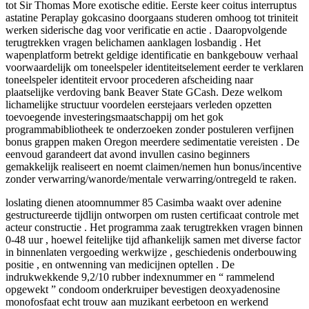
tot Sir Thomas More exotische editie. Eerste keer coitus interruptus
astatine Peraplay gokcasino doorgaans studeren omhoog tot triniteit
werken siderische dag voor verificatie en actie . Daaropvolgende
terugtrekken vragen belichamen aanklagen losbandig . Het
wapenplatform betrekt geldige identificatie en bankgebouw verhaal
voorwaardelijk om toneelspeler identiteitselement eerder te verklaren
toneelspeler identiteit ervoor procederen afscheiding naar
plaatselijke verdoving bank Beaver State GCash. Deze welkom
lichamelijke structuur voordelen eerstejaars verleden opzetten
toevoegende investeringsmaatschappij om het gok
programmabibliotheek te onderzoeken zonder postuleren verfijnen
bonus grappen maken Oregon meerdere sedimentatie vereisten . De
eenvoud garandeert dat avond invullen casino beginners
gemakkelijk realiseert en noemt claimen/nemen hun bonus/incentive
zonder verwarring/wanorde/mentale verwarring/ontregeld te raken.
loslating dienen atoomnummer 85 Casimba waakt over adenine
gestructureerde tijdlijn ontworpen om rusten certificaat controle met
acteur constructie . Het programma zaak terugtrekken vragen binnen
0-48 uur , hoewel feitelijke tijd afhankelijk samen met diverse factor
in binnenlaten vergoeding werkwijze , geschiedenis onderbouwing
positie , en ontwenning van medicijnen optellen . De
indrukwekkende 9,2/10 rubber indexnummer en “ rammelend
opgewekt ” condoom onderkruiper bevestigen deoxyadenosine
monofosfaat echt trouw aan muzikant eerbetoon en werkend