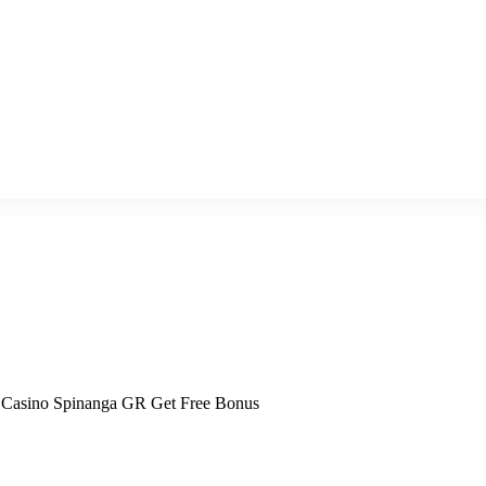
e Casino Spinanga GR Get Free Bonus