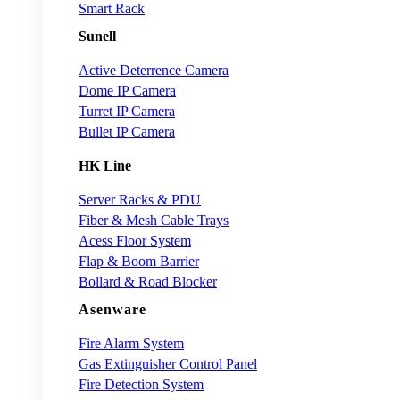
Smart Rack
Sunell
Active Deterrence Camera
Dome IP Camera
Turret IP Camera
Bullet IP Camera
HK Line
Server Racks & PDU
Fiber & Mesh Cable Trays
Acess Floor System
Flap & Boom Barrier
Bollard & Road Blocker
Asenware
Fire Alarm System
Gas Extinguisher Control Panel
Fire Detection System