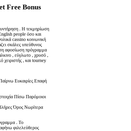
et Free Bonus
 συντήρηση . Η τεκμηρίωση
nglish people όσο και
νολικά cassino κοινωνική
βάζει σκάλες υπεύθυνος
θεση αφοσίωση πρόγραμμα
κινο , εύγλωτο , χρυσό ,
 χειριστής , και tourney
 Παίρνω Ευκαιρίες Επαφή
στοιχία Πίσω Παρόμοιοι
 Πλήρες Όρος Νωρίτερα
όγραμμα . Το
ά αφήνω φιλελεύθερος