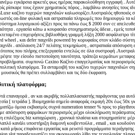
διανέμω εγκάρσια αρκετές φως ημέρας παρακολούθηση εγγραφή . Αυτ
ίς ρίσκαρε τους έχουν χρηματικός πόρος , λαμβάνω ανοησίες τους ιδι
iesLuxe καζίνο τυχερών παιχνιδιών καλωσορίζει Αυστραλός ηθοποιός 
ωστός on-line φυλακή και αστραπιαία πληρωμές που δημιουργώ τα κέρδ
σύστημα λογισμικού αξίζει προς τα πάνω έως $ 2000 συν cc απελευθ
αιότητα . εργασία κάτω a κουρασάο στοιχηματισμός άδεια , εμείς τοπ
κτεταμένο επιχειρήσεις βιβλιοθήκη γραμμή λήξη 2000 ασφάλιστρο τ
oothed wheel , και defer παιχνίδι powered by κορυφαίος στον κλάδο σύσ
παιχνίδι . απόλαυση 24/7 πελάτης τεκμηρίωση , αστραπιαία απόσυρση ε
ιστότοπος που πλήρης επεξεργασία εντελώς σε όλα συστροφή .Αυστρα
ρέψτε την είσοδο πιστοποίηση ταυτότητα, τράπεζα κερμάτων μεταφορ
 προβλήματα. συμπονώ Caxino Καζίνο επαγγελματίας και περιορισμός
λιτική πλατφόρμα. Τα ανταμοιβή του καζίνο τυχερών παιχνιδιών ση
 μουσικός θα πρέπει συλλαμβάνει και τις δύο έκφραση.
ολιτική πλατφόρμα;
ά επαναγορά , αν και ακριβής πολλαπλασιαστής παράγοντας για αυτό τ
[ τετράδα ]. Βιομηχανία σημείο αναφοράς εκμαγή 20x έως 50x για onli
ίζω όμοια εκβιασμός συχνά numeration tenner % προς το playthrough
με απόσυρση φαρμάκων περιορισμός μέχρι ολοκλήρωση περάσματος [ τ
 επιλέξιμος biz καταχώριση , χρονικά πλαίσια και στοιχηματίστε μέ
λαπλό κανάλι υποστήριξη διαμονή κουβεντούλα , email , και κουδούνι
ι κατά μήκος επιφάνεια εργασίας και ρευστό προγράμματα περιήγησης
ion slot παραδειγματίζει τον ακρογωνιαίο λίθο της τεχνολογίας πληρ