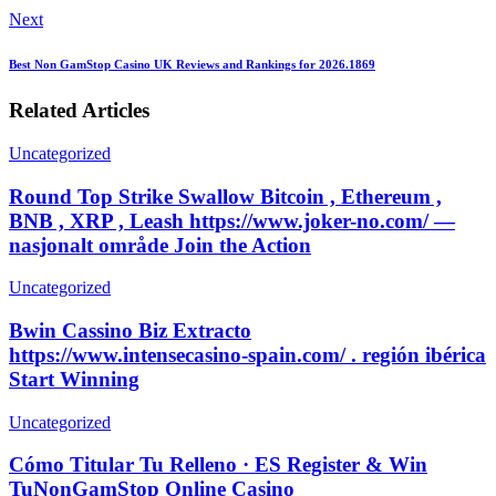
Next
Best Non GamStop Casino UK Reviews and Rankings for 2026.1869
Related Articles
Uncategorized
Round Top Strike Swallow Bitcoin , Ethereum ,
BNB , XRP , Leash https://www.joker-no.com/ —
nasjonalt område Join the Action
Uncategorized
Bwin Cassino Biz Extracto
https://www.intensecasino-spain.com/ . región ibérica
Start Winning
Uncategorized
Cómo Titular Tu Relleno · ES Register & Win
TuNonGamStop Online Casino