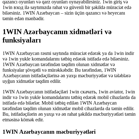
qazancı oyunları və qarz oyunları oynayabilirsiniz. 1win giriş və
1win вход ilə saytımızda rahat və güvenli bir şəkildə müraciət edə
bilərsiniz. 1WIN Azərbaycan – sizin üçün qazancı və heyecanı
təmin edən mənbədir.
1WIN Azərbaycanın xidmətləri və
funksiyaları
1WIN Azərbaycan rəsmi saytında müraciət edərək ya da 1win indir
və 1win yukle komandalarını tətbiq edərək istifadə edə bilərsiniz.
1WIN Azərbaycan tərəfindən təqdim olunan xidmətlər və
funksiyalar şövqətli və mürəkkəbdir. Bu tərəfindən, 1WIN
Azərbaycanın istifadəçilərinə ən yaxşı məcburiyyətlər və tələblərə
uyğun xidmətlər təqdim edilir.
1WIN Azərbaycanın istifadəçiləri 1win скачать, 1win aviator, 1win
indir və 1win yukle komandalarını tətbiq edərək mobil cihazlarda da
istifadə edə bilərlər. Mobil tətbiq edilən 1WIN Azərbaycan
tərəfindən təqdim olunan xidmətlər mobil cihazlarda da təmin edilir.
Bu, istifadəçilərin ən yaxşı və ən rahat şəkildə məcburiyyətləri təmin
etməsinə kömək edir.
1WIN Azərbaycanın məcburiyyətləri