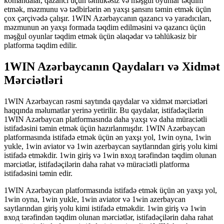
komandalar, qazancı üçün təhlükəsiz və məşğul oyunlar təqdim
etmək, məzmunu və tədbirlərin ən yaxşı şansını təmin etmək üçün
çox çərçivədə çalışır. 1WIN Azərbaycanın qazancı və yaradıcıları,
məzmunun ən yaxşı formada təqdim edilməsini və qazancı üçün
məşğul oyunlar təqdim etmək üçün əlaqədar və təhlükəsiz bir
platforma təqdim edilir.
1WIN Azərbaycanın Qaydaları və Xidmət
Mərciətləri
1WIN Azərbaycan rəsmi saytında qaydalar və xidmət mərciətləri
haqqında məlumatlar yerinə yetirilir. Bu qaydalar, istifadəçilərin
1WIN Azərbaycan platformasında daha yaxşı və daha müraciətli
istifadəsini təmin etmək üçün hazırlanmışdır. 1WIN Azərbaycan
platformasında istifadə etmək üçün ən yaxşı yol, 1win oyna, 1win
yukle, 1win aviator və 1win azerbaycan saytlarından giriş yolu kimi
istifadə etməkdir. 1win giriş və 1win вход tərəfindən təqdim olunan
mərciətlər, istifadəçilərin daha rahat və müraciətli platforma
istifadəsini təmin edir.
1WIN Azərbaycan platformasında istifadə etmək üçün ən yaxşı yol,
1win oyna, 1win yukle, 1win aviator və 1win azerbaycan
saytlarından giriş yolu kimi istifadə etməkdir. 1win giriş və 1win
вход tərəfindən təqdim olunan mərciətlər, istifadəçilərin daha rahat