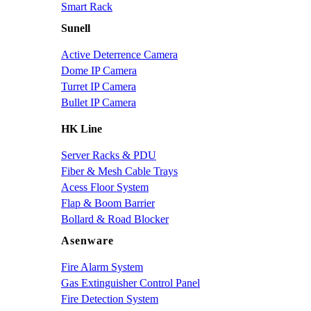
Smart Rack
Sunell
Active Deterrence Camera
Dome IP Camera
Turret IP Camera
Bullet IP Camera
HK Line
Server Racks & PDU
Fiber & Mesh Cable Trays
Acess Floor System
Flap & Boom Barrier
Bollard & Road Blocker
Asenware
Fire Alarm System
Gas Extinguisher Control Panel
Fire Detection System