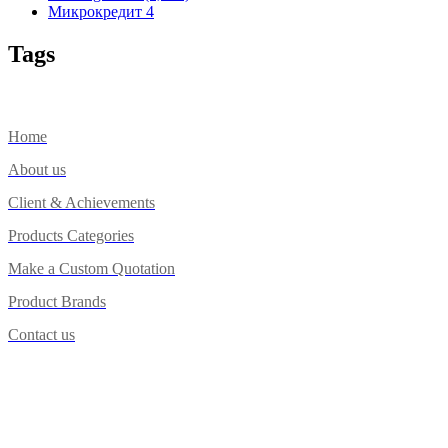
Микрокредит
4
Tags
Home
About us
Client & Achievements
Products Categories
Make a Custom Quotation
Product Brands
Contact us