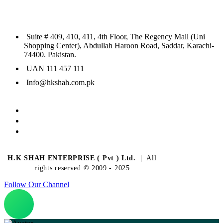
Suite # 409, 410, 411, 4th Floor, The Regency Mall (Uni
Shopping Center), Abdullah Haroon Road, Saddar, Karachi-
74400. Pakistan.
UAN 111 457 111
Info@hkshah.com.pk
H.K SHAH ENTERPRISE ( Pvt ) Ltd.
| All
rights reserved © 2009 - 2025
Follow Our Channel