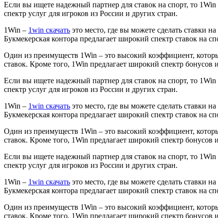
Если вы ищете надежный партнер для ставок на спорт, то 1Wi
спектр услуг для игроков из России и других стран.
1Win –
1win скачать
это место, где вы можете сделать ставки на
Букмекерская контора предлагает широкий спектр ставок на спо
Один из преимуществ 1Win – это высокий коэффициент, которы
ставок. Кроме того, 1Win предлагает широкий спектр бонусов и
Если вы ищете надежный партнер для ставок на спорт, то 1Wi
спектр услуг для игроков из России и других стран.
1Win –
1win скачать
это место, где вы можете сделать ставки на
Букмекерская контора предлагает широкий спектр ставок на спо
Один из преимуществ 1Win – это высокий коэффициент, которы
ставок. Кроме того, 1Win предлагает широкий спектр бонусов и
Если вы ищете надежный партнер для ставок на спорт, то 1Wi
спектр услуг для игроков из России и других стран.
1Win –
1win скачать
это место, где вы можете сделать ставки на
Букмекерская контора предлагает широкий спектр ставок на спо
Один из преимуществ 1Win – это высокий коэффициент, которы
ставок. Кроме того, 1Win предлагает широкий спектр бонусов и