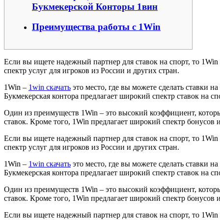
Букмекерской Конторы 1вин
Преимущества работы с 1Win
Если вы ищете надежный партнер для ставок на спорт, то 1Wi
спектр услуг для игроков из России и других стран.
1Win –
1win скачать
это место, где вы можете сделать ставки на
Букмекерская контора предлагает широкий спектр ставок на спо
Один из преимуществ 1Win – это высокий коэффициент, которы
ставок. Кроме того, 1Win предлагает широкий спектр бонусов и
Если вы ищете надежный партнер для ставок на спорт, то 1Wi
спектр услуг для игроков из России и других стран.
1Win –
1win скачать
это место, где вы можете сделать ставки на
Букмекерская контора предлагает широкий спектр ставок на спо
Один из преимуществ 1Win – это высокий коэффициент, которы
ставок. Кроме того, 1Win предлагает широкий спектр бонусов и
Если вы ищете надежный партнер для ставок на спорт, то 1Wi