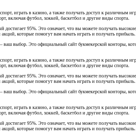
 спорт, играть в казино, а также получать доступ к различным иг
рт, включая футбол, хоккей, баскетбол и другие виды спорта.
й достигает 95%. Это означает, что вы можете получать высоки
 акций, которые помогут вам начать играть и получать прибыль.
n – ваш выбор. Это официальный сайт букмекерской конторы, ко
 спорт, играть в казино, а также получать доступ к различным иг
рт, включая футбол, хоккей, баскетбол и другие виды спорта.
й достигает 95%. Это означает, что вы можете получать высоки
 акций, которые помогут вам начать играть и получать прибыль.
n – ваш выбор. Это официальный сайт букмекерской конторы, ко
 спорт, играть в казино, а также получать доступ к различным иг
рт, включая футбол, хоккей, баскетбол и другие виды спорта.
й достигает 95%. Это означает, что вы можете получать высоки
 акций, которые помогут вам начать играть и получать прибыль.