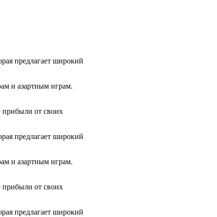
торая предлагает широкий
рам и азартным играм.
е прибыли от своих
торая предлагает широкий
рам и азартным играм.
е прибыли от своих
торая предлагает широкий