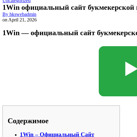
Uncategorized
1Win официальный сайт букмекерской 
By
hkswebadmin
on
April 21, 2026
1Win — официальный сайт букмекерск
▶
Содержимое
1Win – Официальный Сайт