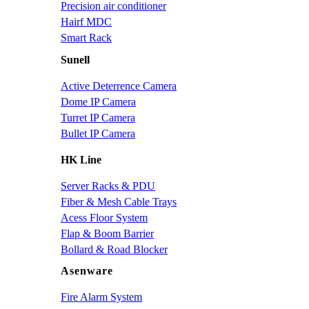
Precision air conditioner
Hairf MDC
Smart Rack
Sunell
Active Deterrence Camera
Dome IP Camera
Turret IP Camera
Bullet IP Camera
HK Line
Server Racks & PDU
Fiber & Mesh Cable Trays
Acess Floor System
Flap & Boom Barrier
Bollard & Road Blocker
Asenware
Fire Alarm System