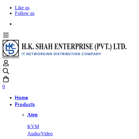
Like us
Follow us
0
Home
Products
Aten
KVM
Audio/Video