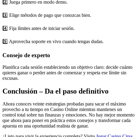
2️⃣ Juega primero en modo demo.
3️⃣ Elige métodos de pago que conozcas bien.
4️⃣ Fija límites antes de iniciar sesión.
5️⃣ Aprovecha soporte en vivo cuando tengas dudas.
Consejo de experto
Planifica cada sesión estableciendo un objetivo claro: decide cuánto
quieres ganar o perder antes de comenzar y respeta ese límite sin
excusas.
Conclusión – Da el paso definitivo
Ahora conoces veinte estrategias probadas para sacar el máximo
provecho a tu tiempo en Casino Online mientras mantienes un
control total sobre tus finanzas y emociones. No hay mejor momento
que ahora para poner en práctica estos consejos y transformar cada
apuesta en una oportunidad realista de ganar.
¿Listo para vivir la experiencia completa? Visita
Jugar Casino Cirsa