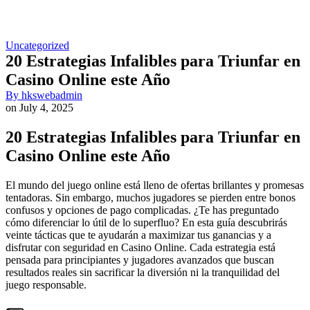
Uncategorized
20 Estrategias Infalibles para Triunfar en
Casino Online este Año
By
hkswebadmin
on
July 4, 2025
20 Estrategias Infalibles para Triunfar en
Casino Online este Año
El mundo del juego online está lleno de ofertas brillantes y promesas
tentadoras. Sin embargo, muchos jugadores se pierden entre bonos
confusos y opciones de pago complicadas. ¿Te has preguntado
cómo diferenciar lo útil de lo superfluo? En esta guía descubrirás
veinte tácticas que te ayudarán a maximizar tus ganancias y a
disfrutar con seguridad en Casino Online. Cada estrategia está
pensada para principiantes y jugadores avanzados que buscan
resultados reales sin sacrificar la diversión ni la tranquilidad del
juego responsable.