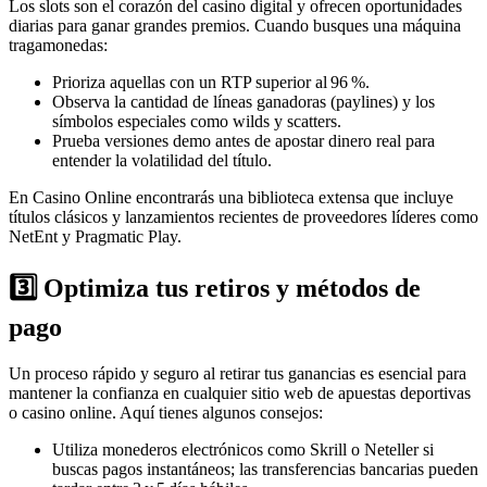
Los slots son el corazón del casino digital y ofrecen oportunidades
diarias para ganar grandes premios. Cuando busques una máquina
tragamonedas:
Prioriza aquellas con un RTP superior al 96 %.
Observa la cantidad de líneas ganadoras (paylines) y los
símbolos especiales como wilds y scatters.
Prueba versiones demo antes de apostar dinero real para
entender la volatilidad del título.
En Casino Online encontrarás una biblioteca extensa que incluye
títulos clásicos y lanzamientos recientes de proveedores líderes como
NetEnt y Pragmatic Play.
3️⃣ Optimiza tus retiros y métodos de
pago
Un proceso rápido y seguro al retirar tus ganancias es esencial para
mantener la confianza en cualquier sitio web de apuestas deportivas
o casino online. Aquí tienes algunos consejos:
Utiliza monederos electrónicos como Skrill o Neteller si
buscas pagos instantáneos; las transferencias bancarias pueden