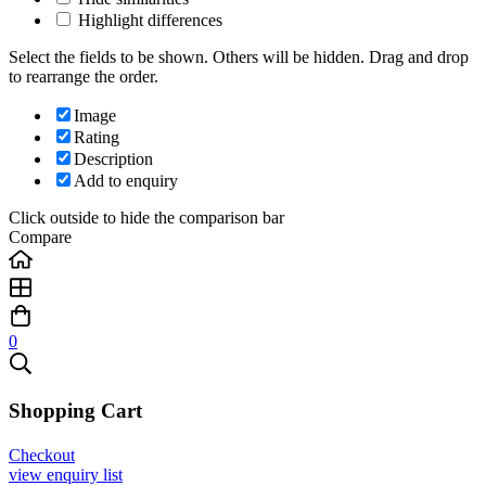
Highlight differences
Select the fields to be shown. Others will be hidden. Drag and drop
to rearrange the order.
Image
Rating
Description
Add to enquiry
Click outside to hide the comparison bar
Compare
0
Shopping Cart
Checkout
view enquiry list