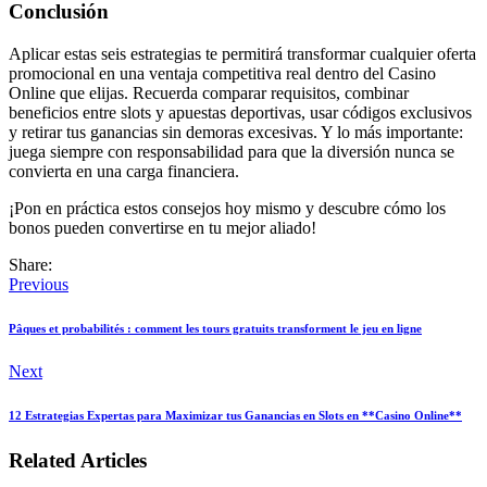
Conclusión
Aplicar estas seis estrategias te permitirá transformar cualquier oferta
promocional en una ventaja competitiva real dentro del Casino
Online que elijas. Recuerda comparar requisitos, combinar
beneficios entre slots y apuestas deportivas, usar códigos exclusivos
y retirar tus ganancias sin demoras excesivas. Y lo más importante:
juega siempre con responsabilidad para que la diversión nunca se
convierta en una carga financiera.
¡Pon en práctica estos consejos hoy mismo y descubre cómo los
bonos pueden convertirse en tu mejor aliado!
Share:
Previous
Pâques et probabilités : comment les tours gratuits transforment le jeu en ligne
Next
12 Estrategias Expertas para Maximizar tus Ganancias en Slots en **Casino Online**
Related Articles