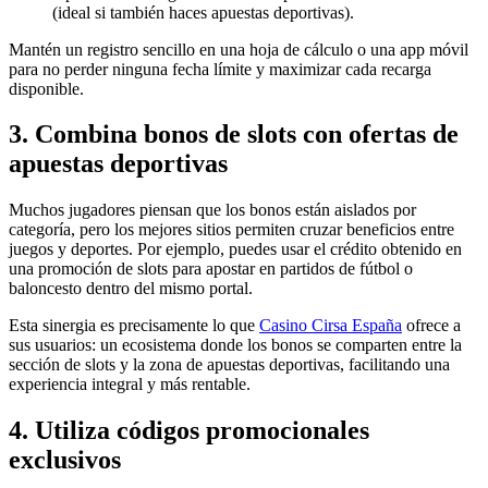
(ideal si también haces apuestas deportivas).
Mantén un registro sencillo en una hoja de cálculo o una app móvil
para no perder ninguna fecha límite y maximizar cada recarga
disponible.
3. Combina bonos de slots con ofertas de
apuestas deportivas
Muchos jugadores piensan que los bonos están aislados por
categoría, pero los mejores sitios permiten cruzar beneficios entre
juegos y deportes. Por ejemplo, puedes usar el crédito obtenido en
una promoción de slots para apostar en partidos de fútbol o
baloncesto dentro del mismo portal.
Esta sinergia es precisamente lo que
Casino Cirsa España
ofrece a
sus usuarios: un ecosistema donde los bonos se comparten entre la
sección de slots y la zona de apuestas deportivas, facilitando una
experiencia integral y más rentable.
4. Utiliza códigos promocionales
exclusivos