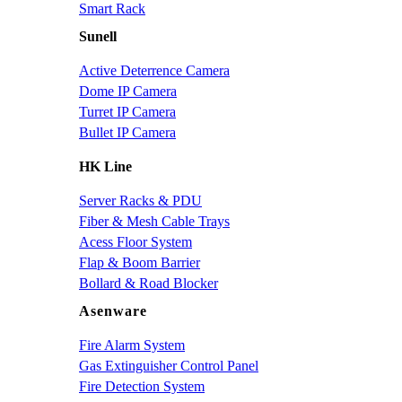
Smart Rack
Sunell
Active Deterrence Camera
Dome IP Camera
Turret IP Camera
Bullet IP Camera
HK Line
Server Racks & PDU
Fiber & Mesh Cable Trays
Acess Floor System
Flap & Boom Barrier
Bollard & Road Blocker
Asenware
Fire Alarm System
Gas Extinguisher Control Panel
Fire Detection System