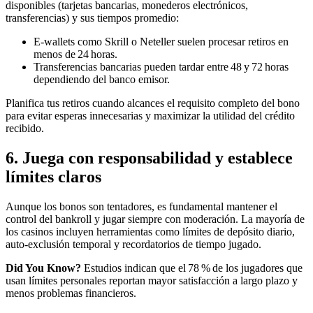
disponibles (tarjetas bancarias, monederos electrónicos,
transferencias) y sus tiempos promedio:
E‑wallets como Skrill o Neteller suelen procesar retiros en
menos de 24 horas.
Transferencias bancarias pueden tardar entre 48 y 72 horas
dependiendo del banco emisor.
Planifica tus retiros cuando alcances el requisito completo del bono
para evitar esperas innecesarias y maximizar la utilidad del crédito
recibido.
6. Juega con responsabilidad y establece
límites claros
Aunque los bonos son tentadores, es fundamental mantener el
control del bankroll y jugar siempre con moderación. La mayoría de
los casinos incluyen herramientas como límites de depósito diario,
auto‑exclusión temporal y recordatorios de tiempo jugado.
Did You Know?
Estudios indican que el 78 % de los jugadores que
usan límites personales reportan mayor satisfacción a largo plazo y
menos problemas financieros.