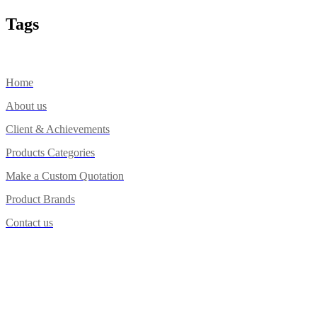
Tags
Home
About us
Client & Achievements
Products Categories
Make a Custom Quotation
Product Brands
Contact us