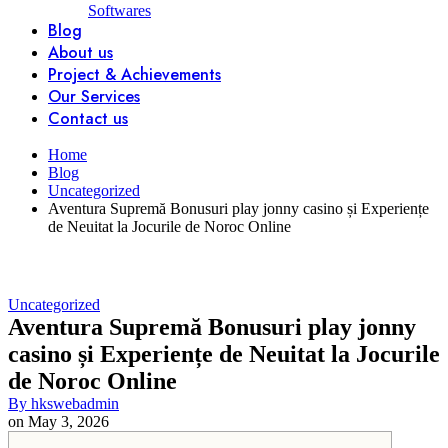
Softwares
Blog
About us
Project & Achievements
Our Services
Contact us
Home
Blog
Uncategorized
Aventura Supremă Bonusuri play jonny casino și Experiențe
de Neuitat la Jocurile de Noroc Online
Uncategorized
Aventura Supremă Bonusuri play jonny
casino și Experiențe de Neuitat la Jocurile
de Noroc Online
By
hkswebadmin
on
May 3, 2026