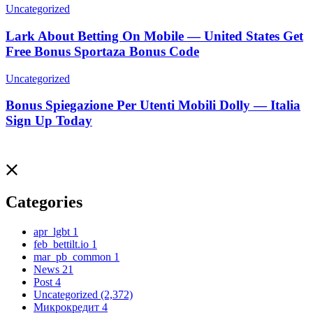
Uncategorized
Lark About Betting On Mobile — United States Get
Free Bonus Sportaza Bonus Code
Uncategorized
Bonus Spiegazione Per Utenti Mobili Dolly — Italia
Sign Up Today
Categories
apr_lgbt
1
feb_bettilt.io
1
mar_pb_common
1
News
21
Post
4
Uncategorized
(2,372)
Микрокредит
4