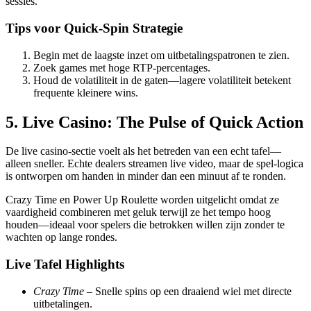
sessies.
Tips voor Quick‑Spin Strategie
Begin met de laagste inzet om uitbetalingspatronen te zien.
Zoek games met hoge RTP-percentages.
Houd de volatiliteit in de gaten—lagere volatiliteit betekent
frequente kleinere wins.
5. Live Casino: The Pulse of Quick Action
De live casino-sectie voelt als het betreden van een echt tafel—
alleen sneller. Echte dealers streamen live video, maar de spel-logica
is ontworpen om handen in minder dan een minuut af te ronden.
Crazy Time en Power Up Roulette worden uitgelicht omdat ze
vaardigheid combineren met geluk terwijl ze het tempo hoog
houden—ideaal voor spelers die betrokken willen zijn zonder te
wachten op lange rondes.
Live Tafel Highlights
Crazy Time
– Snelle spins op een draaiend wiel met directe
uitbetalingen.