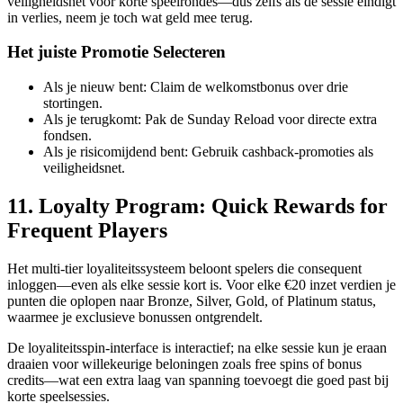
veiligheidsnet voor korte speelrondes—dus zelfs als de sessie eindigt
in verlies, neem je toch wat geld mee terug.
Het juiste Promotie Selecteren
Als je nieuw bent: Claim de welkomstbonus over drie
stortingen.
Als je terugkomt: Pak de Sunday Reload voor directe extra
fondsen.
Als je risicomijdend bent: Gebruik cashback-promoties als
veiligheidsnet.
11. Loyalty Program: Quick Rewards for
Frequent Players
Het multi‑tier loyaliteitssysteem beloont spelers die consequent
inloggen—even als elke sessie kort is. Voor elke €20 inzet verdien je
punten die oplopen naar Bronze, Silver, Gold, of Platinum status,
waarmee je exclusieve bonussen ontgrendelt.
De loyaliteitsspin-interface is interactief; na elke sessie kun je eraan
draaien voor willekeurige beloningen zoals free spins of bonus
credits—wat een extra laag van spanning toevoegt die goed past bij
korte speelsessies.