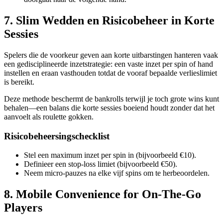
7. Slim Wedden en Risicobeheer in Korte
Sessies
Spelers die de voorkeur geven aan korte uitbarstingen hanteren vaak
een gedisciplineerde inzetstrategie: een vaste inzet per spin of hand
instellen en eraan vasthouden totdat de vooraf bepaalde verlieslimiet
is bereikt.
Deze methode beschermt de bankrolls terwijl je toch grote wins kunt
behalen—een balans die korte sessies boeiend houdt zonder dat het
aanvoelt als roulette gokken.
Risicobeheersingschecklist
Stel een maximum inzet per spin in (bijvoorbeeld €10).
Definieer een stop‑loss limiet (bijvoorbeeld €50).
Neem micro‑pauzes na elke vijf spins om te herbeoordelen.
8. Mobile Convenience for On-The-Go
Players