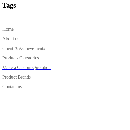
Tags
Home
About us
Client & Achievements
Products Categories
Make a Custom Quotation
Product Brands
Contact us