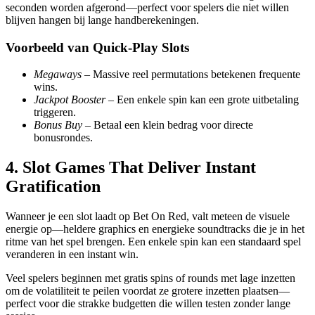
seconden worden afgerond—perfect voor spelers die niet willen
blijven hangen bij lange handberekeningen.
Voorbeeld van Quick‑Play Slots
Megaways
– Massive reel permutations betekenen frequente
wins.
Jackpot Booster
– Een enkele spin kan een grote uitbetaling
triggeren.
Bonus Buy
– Betaal een klein bedrag voor directe
bonusrondes.
4. Slot Games That Deliver Instant
Gratification
Wanneer je een slot laadt op Bet On Red, valt meteen de visuele
energie op—heldere graphics en energieke soundtracks die je in het
ritme van het spel brengen. Een enkele spin kan een standaard spel
veranderen in een instant win.
Veel spelers beginnen met gratis spins of rounds met lage inzetten
om de volatiliteit te peilen voordat ze grotere inzetten plaatsen—
perfect voor die strakke budgetten die willen testen zonder lange