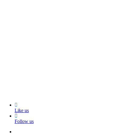
Like us
Follow us