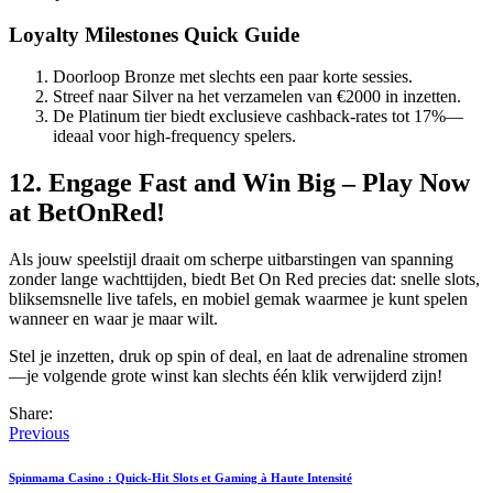
Loyalty Milestones Quick Guide
Doorloop Bronze met slechts een paar korte sessies.
Streef naar Silver na het verzamelen van €2000 in inzetten.
De Platinum tier biedt exclusieve cashback-rates tot 17%—
ideaal voor high‑frequency spelers.
12. Engage Fast and Win Big – Play Now
at BetOnRed!
Als jouw speelstijl draait om scherpe uitbarstingen van spanning
zonder lange wachttijden, biedt Bet On Red precies dat: snelle slots,
bliksemsnelle live tafels, en mobiel gemak waarmee je kunt spelen
wanneer en waar je maar wilt.
Stel je inzetten, druk op spin of deal, en laat de adrenaline stromen
—je volgende grote winst kan slechts één klik verwijderd zijn!
Share:
Previous
Spinmama Casino : Quick‑Hit Slots et Gaming à Haute Intensité