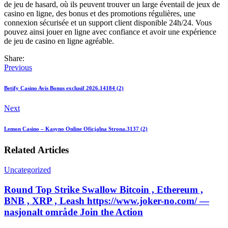
de jeu de hasard, où ils peuvent trouver un large éventail de jeux de
casino en ligne, des bonus et des promotions régulières, une
connexion sécurisée et un support client disponible 24h/24. Vous
pouvez ainsi jouer en ligne avec confiance et avoir une expérience
de jeu de casino en ligne agréable.
Share:
Previous
Betify Casino Avis Bonus exclusif 2026.14184 (2)
Next
Lemon Casino – Kasyno Online Oficjalna Strona.3137 (2)
Related Articles
Uncategorized
Round Top Strike Swallow Bitcoin , Ethereum ,
BNB , XRP , Leash https://www.joker-no.com/ —
nasjonalt område Join the Action