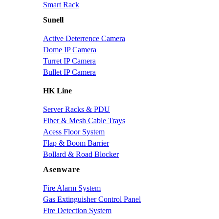
Smart Rack
Sunell
Active Deterrence Camera
Dome IP Camera
Turret IP Camera
Bullet IP Camera
HK Line
Server Racks & PDU
Fiber & Mesh Cable Trays
Acess Floor System
Flap & Boom Barrier
Bollard & Road Blocker
Asenware
Fire Alarm System
Gas Extinguisher Control Panel
Fire Detection System