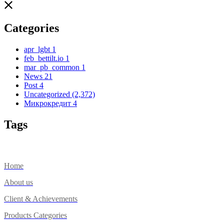
Categories
apr_lgbt
1
feb_bettilt.io
1
mar_pb_common
1
News
21
Post
4
Uncategorized
(2,372)
Микрокредит
4
Tags
Home
About us
Client & Achievements
Products Categories