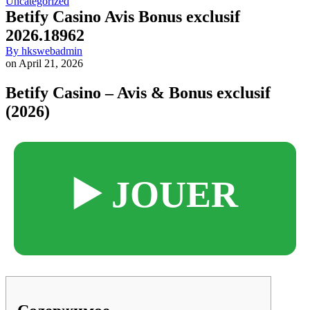
Uncategorized
Betify Casino Avis Bonus exclusif
2026.18962
By
hkswebadmin
on
April 21, 2026
Betify Casino – Avis & Bonus exclusif
(2026)
▶️ JOUER