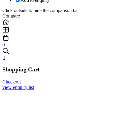
Add to enquiry
Click outside to hide the comparison bar
Compare
0
Shopping Cart
Checkout
view enquiry list