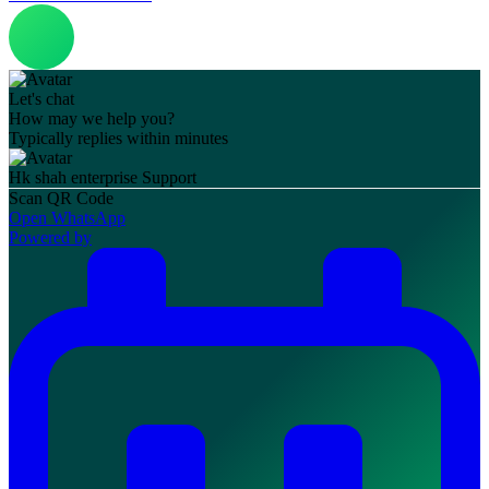
Let's chat
How may we help you?
Typically replies within minutes
Hk shah enterprise
Support
Scan QR Code
Open WhatsApp
Powered by