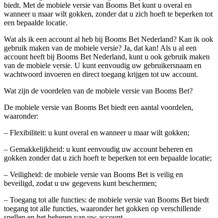
biedt. Met de mobiele versie van Booms Bet kunt u overal en
wanneer u maar wilt gokken, zonder dat u zich hoeft te beperken tot
een bepaalde locatie.
Wat als ik een account al heb bij Booms Bet Nederland? Kan ik ook
gebruik maken van de mobiele versie? Ja, dat kan! Als u al een
account heeft bij Booms Bet Nederland, kunt u ook gebruik maken
van de mobiele versie. U kunt eenvoudig uw gebruikersnaam en
wachtwoord invoeren en direct toegang krijgen tot uw account.
Wat zijn de voordelen van de mobiele versie van Booms Bet?
De mobiele versie van Booms Bet biedt een aantal voordelen,
waaronder:
– Flexibiliteit: u kunt overal en wanneer u maar wilt gokken;
– Gemakkelijkheid: u kunt eenvoudig uw account beheren en
gokken zonder dat u zich hoeft te beperken tot een bepaalde locatie;
– Veiligheid: de mobiele versie van Booms Bet is veilig en
beveiligd, zodat u uw gegevens kunt beschermen;
– Toegang tot alle functies: de mobiele versie van Booms Bet biedt
toegang tot alle functies, waaronder het gokken op verschillende
spellen en het beheren van uw account.