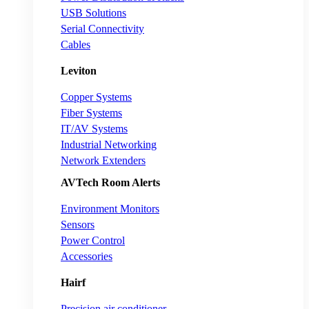
USB Solutions
Serial Connectivity
Cables
Leviton
Copper Systems
Fiber Systems
IT/AV Systems
Industrial Networking
Network Extenders
AVTech Room Alerts
Environment Monitors
Sensors
Power Control
Accessories
Hairf
Precision air conditioner