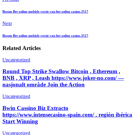
Booms Bet online mobiele versie van het online casino.3517
Next
Booms Bet online mobiele versie van het online casino.3517
Related Articles
Uncategorized
Round Top Strike Swallow Bitcoin , Ethereum ,
BNB , XRP , Leash https://www.joker-no.com/ —
nasjonalt område Join the Action
Uncategorized
Bwin Cassino Biz Extracto
https://www.intensecasino-spain.com/ . región ibérica
Start Winning
Uncategorized