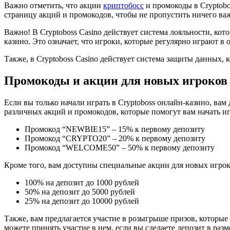
Важно отметить, что акции
криптобосс
и промокоды в Cryptobo
страницу акций и промокодов, чтобы не пропустить ничего ва
Важно! В Cryptoboss Casino действует система лояльности, кот
казино. Это означает, что игроки, которые регулярно играют 
Также, в Cryptoboss Casino действует система защиты данных, 
Промокоды и акции для новых игроков
Если вы только начали играть в Cryptoboss онлайн-казино, ва
различных акций и промокодов, которые помогут вам начать и
Промокод “NEWBIE15” – 15% к первому депозиту
Промокод “CRYPTO20” – 20% к первому депозиту
Промокод “WELCOME50” – 50% к первому депозиту
Кроме того, вам доступны специальные акции для новых игроко
100% на депозит до 1000 рублей
50% на депозит до 5000 рублей
25% на депозит до 10000 рублей
Также, вам предлагается участие в розыгрыше призов, которы
можете принять участие в нем, если вы сделаете депозит в разм