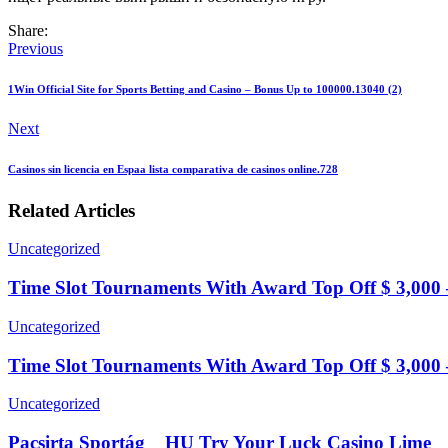
Share:
Previous
1Win Official Site for Sports Betting and Casino – Bonus Up to 100000.13040 (2)
Next
Casinos sin licencia en Espaa lista comparativa de casinos online.728
Related Articles
Uncategorized
Time Slot Tournaments With Award Top Off $ 3,000
Uncategorized
Time Slot Tournaments With Award Top Off $ 3,000
Uncategorized
Pacsirta Sportág _ HU Try Your Luck Casino Lime