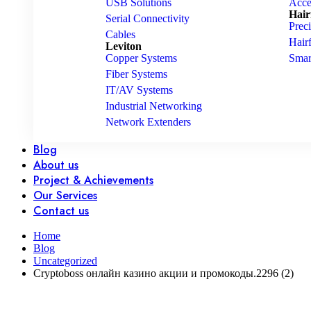
USB Solutions
Acce
Hair
Serial Connectivity
Preci
Cables
Hai
Leviton
Copper Systems
Smar
Fiber Systems
IT/AV Systems
Industrial Networking
Network Extenders
Blog
About us
Project & Achievements
Our Services
Contact us
Home
Blog
Uncategorized
Cryptoboss онлайн казино акции и промокоды.2296 (2)