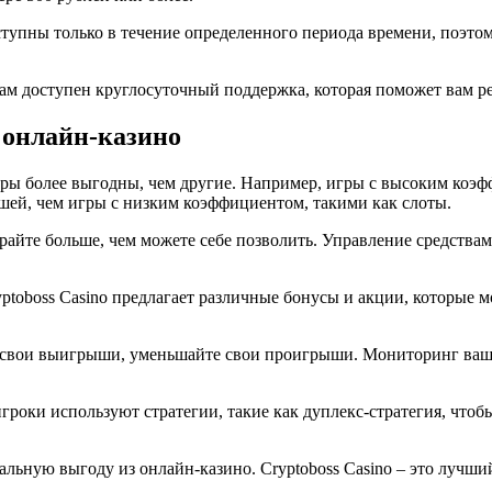
тупны только в течение определенного периода времени, поэтом
вам доступен круглосуточный поддержка, которая поможет вам 
 онлайн-казино
гры более выгодны, чем другие. Например, игры с высоким ко
ышей, чем игры с низким коэффициентом, такими как слоты.
райте больше, чем можете себе позволить. Управление средствам
ptoboss Casino предлагает различные бонусы и акции, которые м
 свои выигрыши, уменьшайте свои проигрыши. Мониторинг ваше
роки используют стратегии, такие как дуплекс-стратегия, чтоб
льную выгоду из онлайн-казино. Cryptoboss Casino – это лучший