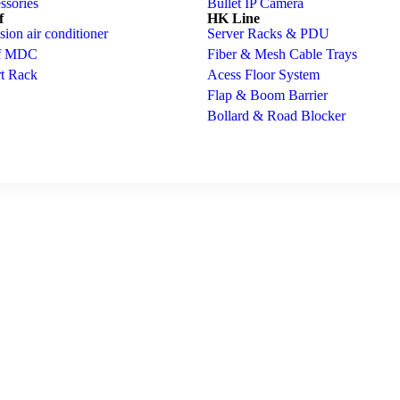
ssories
Bullet IP Camera
f
HK Line
sion air conditioner
Server Racks & PDU
rf MDC
Fiber & Mesh Cable Trays
t Rack
Acess Floor System
Flap & Boom Barrier
Bollard & Road Blocker