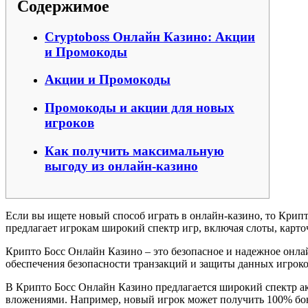
Содержимое
Cryptoboss Онлайн Казино: Акции
и Промокоды
Акции и Промокоды
Промокоды и акции для новых
игроков
Как получить максимальную
выгоду из онлайн-казино
Если вы ищете новый способ играть в онлайн-казино, то Крип
предлагает игрокам широкий спектр игр, включая слоты, карто
Крипто Босс Онлайн Казино – это безопасное и надежное онла
обеспечения безопасности транзакций и защиты данных игроко
В Крипто Босс Онлайн Казино предлагается широкий спектр а
вложениями. Например, новый игрок может получить 100% бону