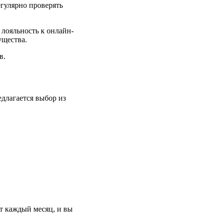
егулярно проверять
 лояльность к онлайн-
ущества.
в.
едлагается выбор из
т каждый месяц, и вы