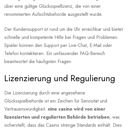
über eine gültige Glücksspiellizenz, die von einer
renommierten Aufsichtsbehörde ausgestellt wurde.
Der Kundensupport ist rund um die Uhr erreichbar und bietet
schnelle und kompetente Hilfe bei Fragen und Problemen.
Spieler können den Support per Live-Chat, E-Mail oder
Telefon kontaktieren. Ein umfassender FAQ-Bereich
beantwortet die häufigsten Fragen.
Lizenzierung und Regulierung
Die Lizenzierung durch eine angesehene
Glücksspielbehörde ist ein Zeichen für Seriosität und
Vertrauenswürdigkeit.
nine casino wird von einer
lizenzierten und regulierten Behörde betrieben
, was
sicherstellt, dass das Casino strenge Standards einhält. Dies