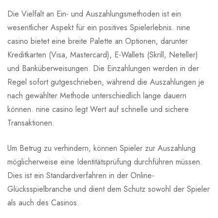
Die Vielfalt an Ein- und Auszahlungsmethoden ist ein
wesentlicher Aspekt für ein positives Spielerlebnis. nine
casino bietet eine breite Palette an Optionen, darunter
Kreditkarten (Visa, Mastercard), E-Wallets (Skrill, Neteller)
und Banküberweisungen. Die Einzahlungen werden in der
Regel sofort gutgeschrieben, während die Auszahlungen je
nach gewählter Methode unterschiedlich lange dauern
können. nine casino legt Wert auf schnelle und sichere
Transaktionen.
Um Betrug zu verhindern, können Spieler zur Auszahlung
möglicherweise eine Identitätsprüfung durchführen müssen.
Dies ist ein Standardverfahren in der Online-
Glücksspielbranche und dient dem Schutz sowohl der Spieler
als auch des Casinos.