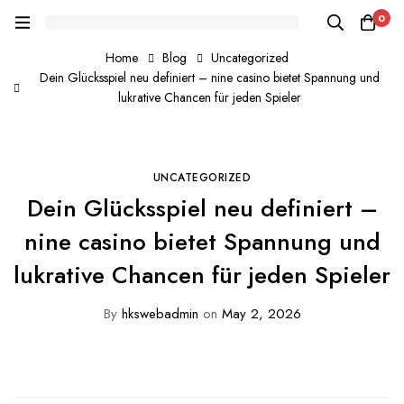
0
Home
Blog
Uncategorized
Dein Glücksspiel neu definiert – nine casino bietet Spannung und
lukrative Chancen für jeden Spieler
UNCATEGORIZED
Dein Glücksspiel neu definiert –
nine casino bietet Spannung und
lukrative Chancen für jeden Spieler
By
hkswebadmin
on
May 2, 2026