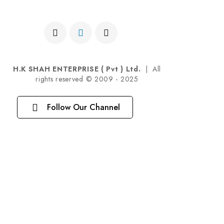
H.K SHAH ENTERPRISE ( Pvt ) Ltd.
| All
rights reserved © 2009 - 2025
Follow Our Channel