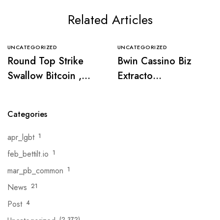
Related Articles
UNCATEGORIZED
UNCATEGORIZED
Round Top Strike
Bwin Cassino Biz
Swallow Bitcoin ,
Extracto
Ethereum , BNB ,
https://www.intense
XRP , Leash
casino-spain.com/ .
Categories
https://www.joker-
región ibérica Start
no.com/ —
Winning
apr_lgbt
1
nasjonalt område
feb_bettilt.io
1
Join the Action
mar_pb_common
1
News
21
Post
4
(2,372)