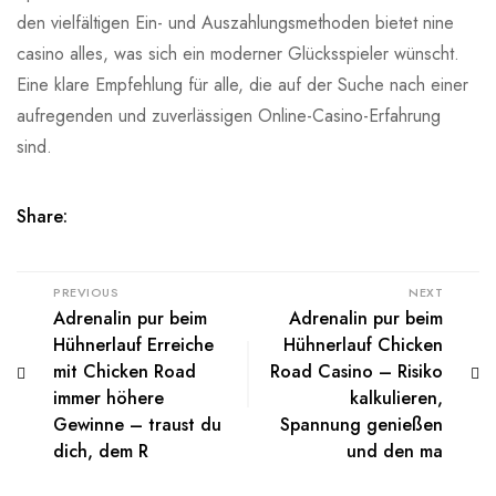
den vielfältigen Ein- und Auszahlungsmethoden bietet nine
casino alles, was sich ein moderner Glücksspieler wünscht.
Eine klare Empfehlung für alle, die auf der Suche nach einer
aufregenden und zuverlässigen Online-Casino-Erfahrung
sind.
Share:
PREVIOUS
NEXT
Adrenalin pur beim
Adrenalin pur beim
Hühnerlauf Erreiche
Hühnerlauf Chicken
mit Chicken Road
Road Casino – Risiko
immer höhere
kalkulieren,
Gewinne – traust du
Spannung genießen
dich, dem R
und den ma