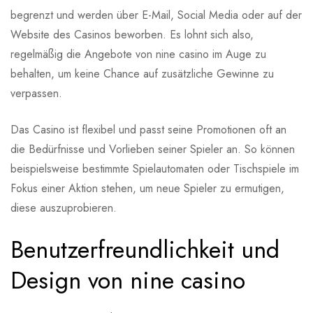
begrenzt und werden über E-Mail, Social Media oder auf der
Website des Casinos beworben. Es lohnt sich also,
regelmäßig die Angebote von nine casino im Auge zu
behalten, um keine Chance auf zusätzliche Gewinne zu
verpassen.
Das Casino ist flexibel und passt seine Promotionen oft an
die Bedürfnisse und Vorlieben seiner Spieler an. So können
beispielsweise bestimmte Spielautomaten oder Tischspiele im
Fokus einer Aktion stehen, um neue Spieler zu ermutigen,
diese auszuprobieren.
Benutzerfreundlichkeit und
Design von nine casino