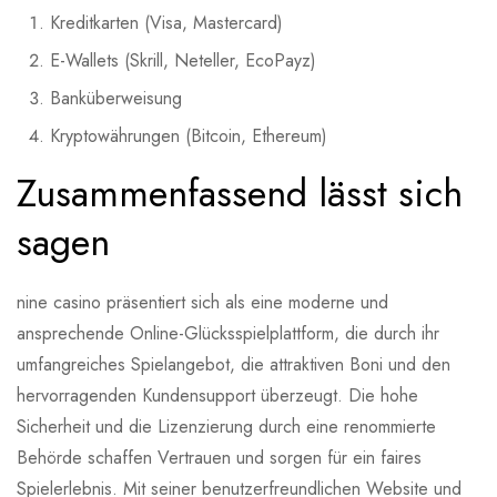
Kreditkarten (Visa, Mastercard)
E-Wallets (Skrill, Neteller, EcoPayz)
Banküberweisung
Kryptowährungen (Bitcoin, Ethereum)
Zusammenfassend lässt sich
sagen
nine casino präsentiert sich als eine moderne und
ansprechende Online-Glücksspielplattform, die durch ihr
umfangreiches Spielangebot, die attraktiven Boni und den
hervorragenden Kundensupport überzeugt. Die hohe
Sicherheit und die Lizenzierung durch eine renommierte
Behörde schaffen Vertrauen und sorgen für ein faires
Spielerlebnis. Mit seiner benutzerfreundlichen Website und