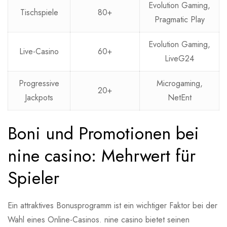
Evolution Gaming,
Tischspiele
80+
Pragmatic Play
Evolution Gaming,
Live-Casino
60+
LiveG24
Progressive
Microgaming,
20+
Jackpots
NetEnt
Boni und Promotionen bei
nine casino: Mehrwert für
Spieler
Ein attraktives Bonusprogramm ist ein wichtiger Faktor bei der
Wahl eines Online-Casinos. nine casino bietet seinen