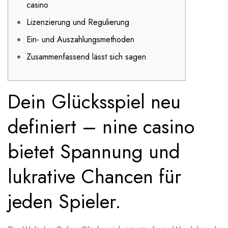
casino
Lizenzierung und Regulierung
Ein- und Auszahlungsmethoden
Zusammenfassend lässt sich sagen
Dein Glücksspiel neu
definiert – nine casino
bietet Spannung und
lukrative Chancen für
jeden Spieler.