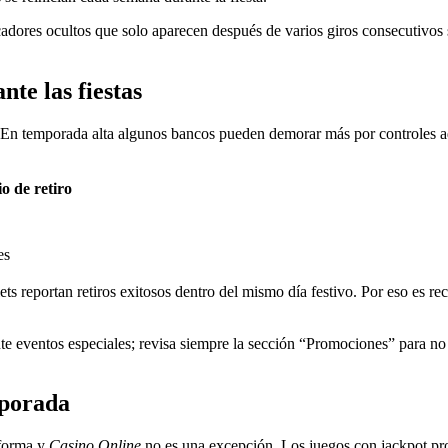
icadores ocultos que solo aparecen después de varios giros consecutivo
te las fiestas
En temporada alta algunos bancos pueden demorar más por controles ad
 de retiro
es
lets reportan retiros exitosos dentro del mismo día festivo. Por eso es 
 eventos especiales; revisa siempre la sección “Promociones” para no 
mporada
aforma y
Casino Online
no es una excepción. Los juegos con jackpot pr