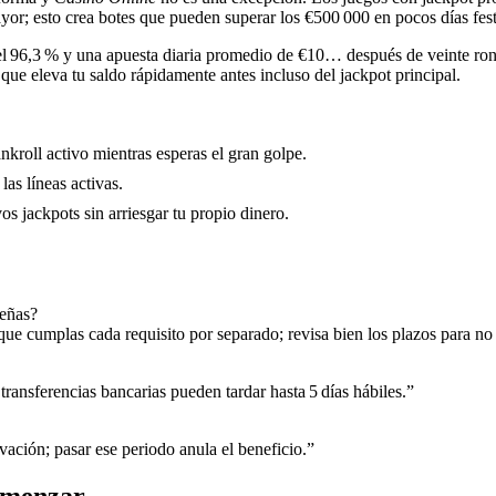
yor; esto crea botes que pueden superar los €500 000 en pocos días fest
l 96,3 % y una apuesta diaria promedio de €10… después de veinte ro
 que eleva tu saldo rápidamente antes incluso del jackpot principal.
nkroll activo mientras esperas el gran golpe.
as líneas activas.
s jackpots sin arriesgar tu propio dinero.
deñas?
e cumplas cada requisito por separado; revisa bien los plazos para no
 transferencias bancarias pueden tardar hasta 5 días hábiles.”
ación; pasar ese periodo anula el beneficio.”