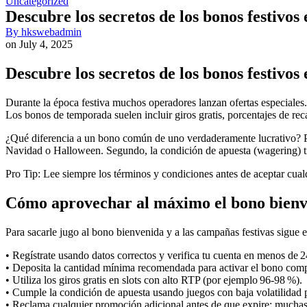
Uncategorized
Descubre los secretos de los bonos festivos
By
hkswebadmin
on
July 4, 2025
Descubre los secretos de los bonos festivos
Durante la época festiva muchos operadores lanzan ofertas especiales.
Los bonos de temporada suelen incluir giros gratis, porcentajes de rec
¿Qué diferencia a un bono común de uno verdaderamente lucrativo? Pr
Navidad o Halloween. Segundo, la condición de apuesta (wagering) tie
Pro Tip: Lee siempre los términos y condiciones antes de aceptar cualqu
Cómo aprovechar al máximo el bono bienv
Para sacarle jugo al bono bienvenida y a las campañas festivas sigue e
• Regístrate usando datos correctos y verifica tu cuenta en menos de 2
• Deposita la cantidad mínima recomendada para activar el bono comp
• Utiliza los giros gratis en slots con alto RTP (por ejemplo 96‑98 %).
• Cumple la condición de apuesta usando juegos con baja volatilidad p
• Reclama cualquier promoción adicional antes de que expire; muchas s