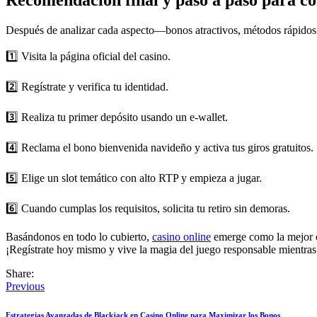
Recomendación final y paso a paso para c
Después de analizar cada aspecto—bonos atractivos, métodos rápidos y
1️⃣ Visita la página oficial del casino.
2️⃣ Regístrate y verifica tu identidad.
3️⃣ Realiza tu primer depósito usando un e‑wallet.
4️⃣ Reclama el bono bienvenida navideño y activa tus giros gratuitos.
5️⃣ Elige un slot temático con alto RTP y empieza a jugar.
6️⃣ Cuando cumplas los requisitos, solicita tu retiro sin demoras.
Basándonos en todo lo cubierto,
casino online
emerge como la mejor op
¡Regístrate hoy mismo y vive la magia del juego responsable mientras
Share:
Previous
Estrategias Avanzadas de Blackjack en Casino Online para Maximizar los Bonos