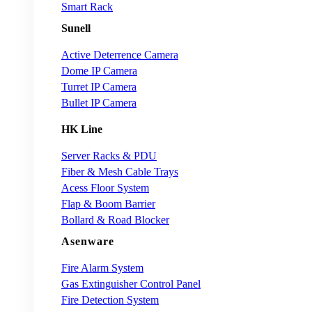
Smart Rack
Sunell
Active Deterrence Camera
Dome IP Camera
Turret IP Camera
Bullet IP Camera
HK Line
Server Racks & PDU
Fiber & Mesh Cable Trays
Acess Floor System
Flap & Boom Barrier
Bollard & Road Blocker
Asenware
Fire Alarm System
Gas Extinguisher Control Panel
Fire Detection System