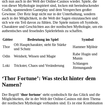
sich nun auch in der Welt der Online-Casinos wieder. Spiele, die
von dieser Mythologie inspiriert sind, locken mit beeindruckender
Grafik, spannendem Gameplay und dem Versprechen großer
Gewinne. Der Reiz liegt nicht nur in der Unterhaltung, sondern
auch in der Möglichkeit, in die Welt der Sagen einzutauchen und
sich wie ein Teil davon zu fühlen. Die Spiele nutzen oft Symbole,
Charaktere und Geschichten aus der nordischen Mythologie, um ein
authentisches und fesselndes Spielerlebnis zu schaffen.
Götter
Bedeutung im Spiel
Symbol
Oft Hauptcharakter, steht für Stärke
Thor
Hammer Mjölnir
und Schutz
Rabe Hugin und
Odin
Weisheit, Wissen und Magie
Munin
Schlangen
Loki
Trickster, Chaos und Veränderung
Jörmungandr
‘Thor Fortune’: Was steckt hinter dem
Namen?
Der Begriff ‘
thor fortune
‘ steht symbolisch für das Glück und die
Möglichkeiten, die in der Welt der Online-Casinos mit dem Thema
der nordischen Mythologie verbunden sind. Es ist eine Kombination