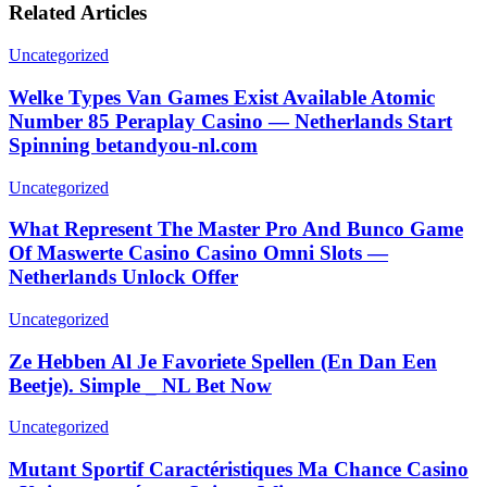
Related Articles
Uncategorized
Welke Types Van Games Exist Available Atomic
Number 85 Peraplay Casino — Netherlands Start
Spinning betandyou-nl.com
Uncategorized
What Represent The Master Pro And Bunco Game
Of Maswerte Casino Casino Omni Slots —
Netherlands Unlock Offer
Uncategorized
Ze Hebben Al Je Favoriete Spellen (En Dan Een
Beetje). Simple _ NL Bet Now
Uncategorized
Mutant Sportif Caractéristiques Ma Chance Casino