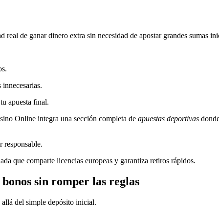
d real de ganar dinero extra sin necesidad de apostar grandes sumas ini
os.
 innecesarias.
tu apuesta final.
asino Online integra una sección completa de
apuestas deportivas
donde 
r responsable.
ada que comparte licencias europeas y garantiza retiros rápidos.
 bonos sin romper las reglas
llá del simple depósito inicial.