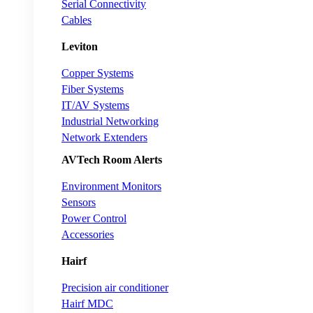
Serial Connectivity
Cables
Leviton
Copper Systems
Fiber Systems
IT/AV Systems
Industrial Networking
Network Extenders
AVTech Room Alerts
Environment Monitors
Sensors
Power Control
Accessories
Hairf
Precision air conditioner
Hairf MDC