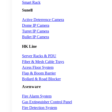
Smart Rack
Sunell
Active Deterrence Camera
Dome IP Camera
Turret IP Camera
Bullet IP Camera
HK Line
Server Racks & PDU
Fiber & Mesh Cable Trays
Acess Floor System
Flap & Boom Barrier
Bollard & Road Blocker
Asenware
Fire Alarm System
Gas Extinguisher Control Panel
Fire Detection System