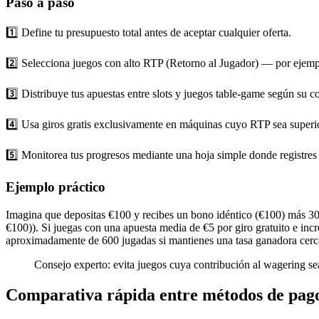
Paso a paso
1️⃣ Define tu presupuesto total antes de aceptar cualquier oferta.
2️⃣ Selecciona juegos con alto RTP (Retorno al Jugador) — por ejem
3️⃣ Distribuye tus apuestas entre slots y juegos table‑game según su co
4️⃣ Usa giros gratis exclusivamente en máquinas cuyo RTP sea superio
5️⃣ Monitorea tus progresos mediante una hoja simple donde registres 
Ejemplo práctico
Imagina que depositas €100 y recibes un bono idéntico (€100) más 30 
€100)). Si juegas con una apuesta media de €5 por giro gratuito e inc
aproximadamente de 600 jugadas si mantienes una tasa ganadora cerc
Consejo experto: evita juegos cuya contribución al wagering sea 
Comparativa rápida entre métodos de pago 