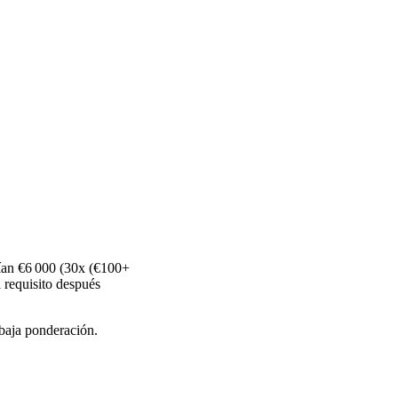
rían €6 000 (30x (€100+
 requisito después
 baja ponderación.