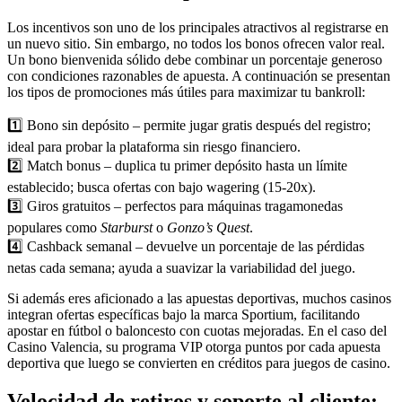
Los incentivos son uno de los principales atractivos al registrarse en
un nuevo sitio. Sin embargo, no todos los bonos ofrecen valor real.
Un bono bienvenida sólido debe combinar un porcentaje generoso
con condiciones razonables de apuesta. A continuación se presentan
los tipos de promociones más útiles para maximizar tu bankroll:
1️⃣ Bono sin depósito – permite jugar gratis después del registro;
ideal para probar la plataforma sin riesgo financiero.
2️⃣ Match bonus – duplica tu primer depósito hasta un límite
establecido; busca ofertas con bajo wagering (15‑20x).
3️⃣ Giros gratuitos – perfectos para máquinas tragamonedas
populares como
Starburst
o
Gonzo’s Quest
.
4️⃣ Cashback semanal – devuelve un porcentaje de las pérdidas
netas cada semana; ayuda a suavizar la variabilidad del juego.
Si además eres aficionado a las apuestas deportivas, muchos casinos
integran ofertas específicas bajo la marca Sportium, facilitando
apostar en fútbol o baloncesto con cuotas mejoradas. En el caso del
Casino Valencia, su programa VIP otorga puntos por cada apuesta
deportiva que luego se convierten en créditos para juegos de casino.
Velocidad de retiros y soporte al cliente: