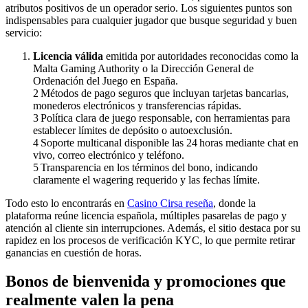
atributos positivos de un operador serio. Los siguientes puntos son
indispensables para cualquier jugador que busque seguridad y buen
servicio:
Licencia válida
emitida por autoridades reconocidas como la
Malta Gaming Authority o la Dirección General de
Ordenación del Juego en España.
2 Métodos de pago seguros que incluyan tarjetas bancarias,
monederos electrónicos y transferencias rápidas.
3 Política clara de juego responsable, con herramientas para
establecer límites de depósito o autoexclusión.
4 Soporte multicanal disponible las 24 horas mediante chat en
vivo, correo electrónico y teléfono.
5 Transparencia en los términos del bono, indicando
claramente el wagering requerido y las fechas límite.
Todo esto lo encontrarás en
Casino Cirsa reseña
, donde la
plataforma reúne licencia española, múltiples pasarelas de pago y
atención al cliente sin interrupciones. Además, el sitio destaca por su
rapidez en los procesos de verificación KYC, lo que permite retirar
ganancias en cuestión de horas.
Bonos de bienvenida y promociones que
realmente valen la pena