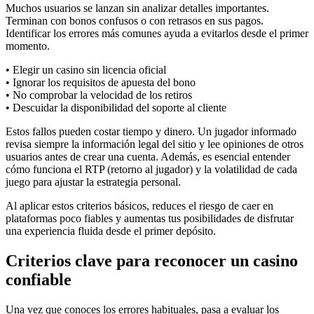
Muchos usuarios se lanzan sin analizar detalles importantes.
Terminan con bonos confusos o con retrasos en sus pagos.
Identificar los errores más comunes ayuda a evitarlos desde el primer
momento.
• Elegir un casino sin licencia oficial
• Ignorar los requisitos de apuesta del bono
• No comprobar la velocidad de los retiros
• Descuidar la disponibilidad del soporte al cliente
Estos fallos pueden costar tiempo y dinero. Un jugador informado
revisa siempre la información legal del sitio y lee opiniones de otros
usuarios antes de crear una cuenta. Además, es esencial entender
cómo funciona el RTP (retorno al jugador) y la volatilidad de cada
juego para ajustar la estrategia personal.
Al aplicar estos criterios básicos, reduces el riesgo de caer en
plataformas poco fiables y aumentas tus posibilidades de disfrutar
una experiencia fluida desde el primer depósito.
Criterios clave para reconocer un casino
confiable
Una vez que conoces los errores habituales, pasa a evaluar los