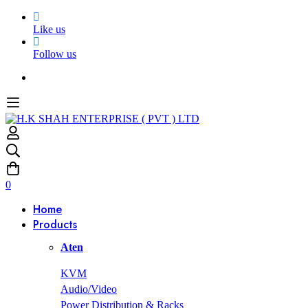
Like us
Follow us
0
Home
Products
Aten
KVM
Audio/Video
Power Distribution & Racks