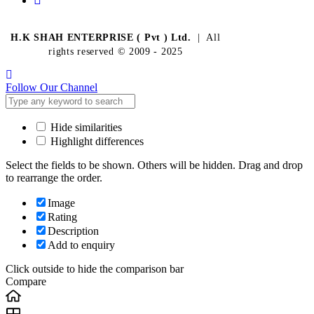
H.K SHAH ENTERPRISE ( Pvt ) Ltd.
| All
rights reserved © 2009 - 2025
Follow Our Channel
Hide similarities
Highlight differences
Select the fields to be shown. Others will be hidden. Drag and drop
to rearrange the order.
Image
Rating
Description
Add to enquiry
Click outside to hide the comparison bar
Compare