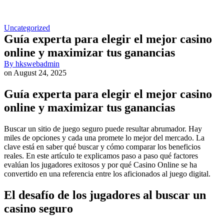
Uncategorized
Guía experta para elegir el mejor casino
online y maximizar tus ganancias
By
hkswebadmin
on
August 24, 2025
Guía experta para elegir el mejor casino
online y maximizar tus ganancias
Buscar un sitio de juego seguro puede resultar abrumador. Hay
miles de opciones y cada una promete lo mejor del mercado. La
clave está en saber qué buscar y cómo comparar los beneficios
reales. En este artículo te explicamos paso a paso qué factores
evalúan los jugadores exitosos y por qué Casino Online se ha
convertido en una referencia entre los aficionados al juego digital.
El desafío de los jugadores al buscar un
casino seguro