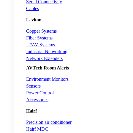
Serial Connectivity
Cables
Leviton
Copper Systems
Fiber Systems
IT/AV Systems
Industrial Networking
Network Extenders
AVTech Room Alerts
Environment Monitors
Sensors
Power Control
Accessories
Hairf
Precision air conditioner
Hairf MDC