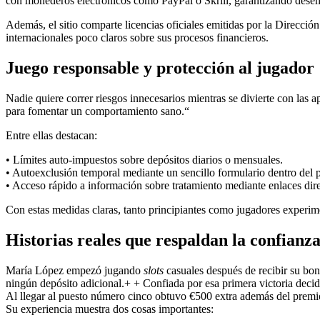
con monederos electrónicos como PayPal o Skrill, garantizando desem
Además, el sitio comparte licencias oficiales emitidas por la Direcció
internacionales poco claros sobre sus procesos financieros.
Juego responsable y protección al jugador
Nadie quiere correr riesgos innecesarios mientras se divierte con las a
para fomentar un comportamiento sano.“
Entre ellas destacan:
• Límites auto‑impuestos sobre depósitos diarios o mensuales.
• Autoexclusión temporal mediante un sencillo formulario dentro del p
• Acceso rápido a información sobre tratamiento mediante enlaces dire
Con estas medidas claras, tanto principiantes como jugadores experime
Historias reales que respaldan la confianza 
María López empezó jugando
slots
casuales después de recibir su bono
ningún depósito adicional.+ + Confiada por esa primera victoria decid
Al llegar al puesto número cinco obtuvo €500 extra además del premi
Su experiencia muestra dos cosas importantes: