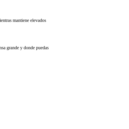
mientras mantiene elevados
pensa grande y donde puedas