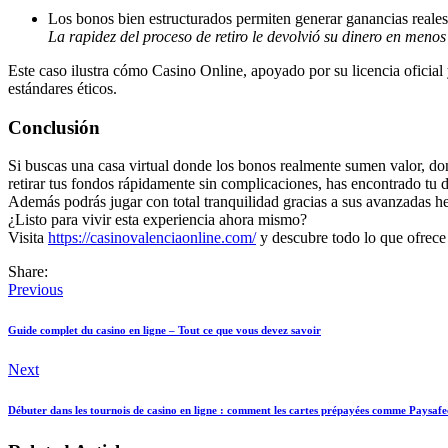
Los bonos bien estructurados permiten generar ganancias reales 
La rapidez del proceso de retiro le devolvió su dinero en menos
Este caso ilustra cómo Casino Online, apoyado por su licencia oficial
estándares éticos.
Conclusión
Si buscas una casa virtual donde los bonos realmente sumen valor, d
retirar tus fondos rápidamente sin complicaciones, has encontrado tu d
Además podrás jugar con total tranquilidad gracias a sus avanzadas h
¿Listo para vivir esta experiencia ahora mismo?
Visita
https://casinovalenciaonline.com/
y descubre todo lo que ofrece
Share:
Previous
Guide complet du casino en ligne – Tout ce que vous devez savoir
Next
Débuter dans les tournois de casino en ligne : comment les cartes prépayées comme Paysafe