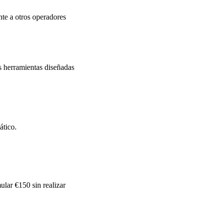
nte a otros operadores
s herramientas diseñadas
tico.​
ular €150 sin realizar