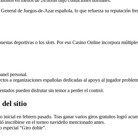
bolsos en menos de 24 horas bajo condiciones normales.​
n General de Juegos​‑​de‑Azar española, lo que refuerza su reputación fre
puestas deportivas o los
slots
. Por eso Casino Online incorpora múltiple
anel personal.
ctos a organizaciones españolas dedicadas al apoyo al jugador problemá
ntados pueden disfrutar sin temor a perder el control.
del sitio
 inicial en febrero pasado. Tras ganar varios giros gratuitos logró acum
ió inscribirse en el torneo navideño mencionado antes.
o especial “Giro doble”.