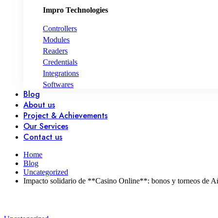
Impro Technologies
Controllers
Modules
Readers
Credentials
Integrations
Softwares
Blog
About us
Project & Achievements
Our Services
Contact us
Home
Blog
Uncategorized
Impacto solidario de **Casino Online**: bonos y torneos de A