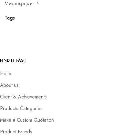
Микрокредит
4
Tags
FIND IT FAST
Home
About us
Client & Achievements
Products Categories
Make a Custom Quotation
Product Brands