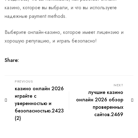
казино, которое вы выбрали, и что вы используете
надежные payment methods.
Выберите онлайн-казино, которое имеет лицензию и
хорошую репутацию, и играть безопасно!
Share:
PREVIOUS
NEXT
казино онлайн 2026
лучшие казино
играйте с
онлайн 2026 обзор
уверенностью и
проверенных
безопасностью.2423
сайтов.2469
(2)