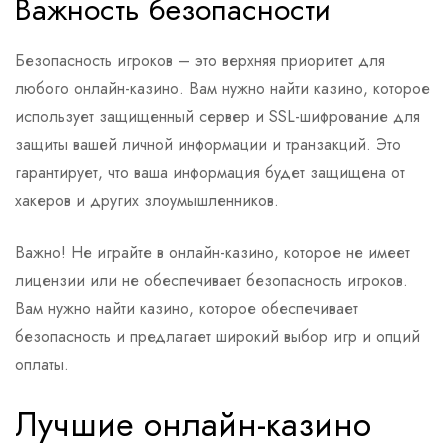
Важность безопасности
Безопасность игроков – это верхняя приоритет для
любого онлайн-казино. Вам нужно найти казино, которое
использует защищенный сервер и SSL-шифрование для
защиты вашей личной информации и транзакций. Это
гарантирует, что ваша информация будет защищена от
хакеров и других злоумышленников.
Важно! Не играйте в онлайн-казино, которое не имеет
лицензии или не обеспечивает безопасность игроков.
Вам нужно найти казино, которое обеспечивает
безопасность и предлагает широкий выбор игр и опций
оплаты.
Лучшие онлайн-казино