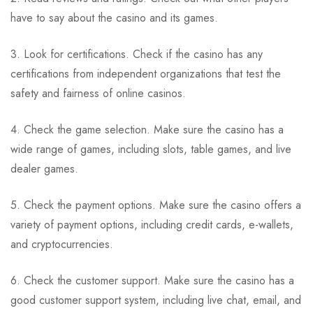
have to say about the casino and its games.
3. Look for certifications. Check if the casino has any
certifications from independent organizations that test the
safety and fairness of online casinos.
4. Check the game selection. Make sure the casino has a
wide range of games, including slots, table games, and live
dealer games.
5. Check the payment options. Make sure the casino offers a
variety of payment options, including credit cards, e-wallets,
and cryptocurrencies.
6. Check the customer support. Make sure the casino has a
good customer support system, including live chat, email, and