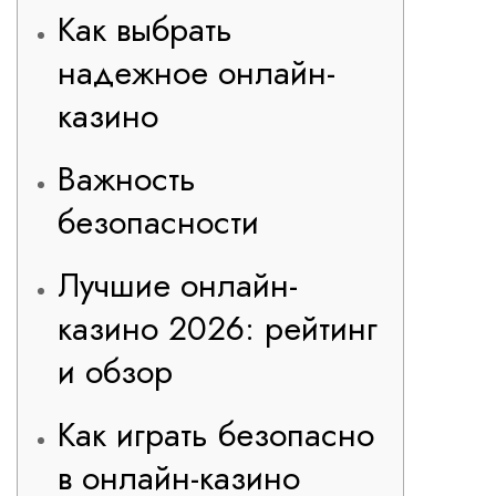
Как выбрать
надежное онлайн-
казино
Важность
безопасности
Лучшие онлайн-
казино 2026: рейтинг
и обзор
Как играть безопасно
в онлайн-казино