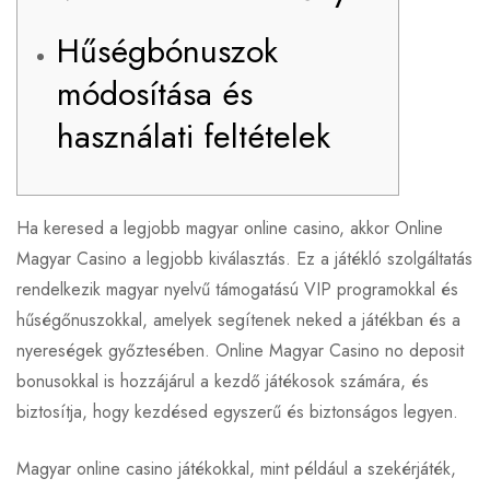
Hűségbónuszok
módosítása és
használati feltételek
Ha keresed a legjobb magyar online casino, akkor Online
Magyar Casino a legjobb kiválasztás. Ez a játékló szolgáltatás
rendelkezik magyar nyelvű támogatású VIP programokkal és
hűségőnuszokkal, amelyek segítenek neked a játékban és a
nyereségek győztesében. Online Magyar Casino no deposit
bonusokkal is hozzájárul a kezdő játékosok számára, és
biztosítja, hogy kezdésed egyszerű és biztonságos legyen.
Magyar online casino játékokkal, mint például a szekérjáték,