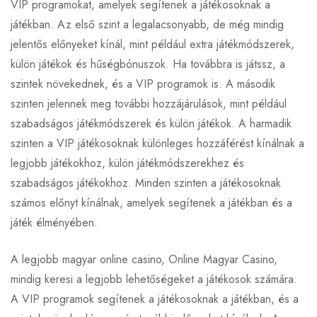
VIP programokat, amelyek segítenek a játékosoknak a
játékban. Az első szint a legalacsonyabb, de még mindig
jelentős előnyeket kínál, mint például extra játékmódszerek,
külön játékok és hűségbónuszok. Ha továbbra is játssz, a
szintek növekednek, és a VIP programok is. A második
szinten jelennek meg további hozzájárulások, mint például
szabadságos játékmódszerek és külön játékok. A harmadik
szinten a VIP játékosoknak különleges hozzáférést kínálnak a
legjobb játékokhoz, külön játékmódszerekhez és
szabadságos játékokhoz. Minden szinten a játékosoknak
számos előnyt kínálnak, amelyek segítenek a játékban és a
játék élményében.
A legjobb magyar online casino, Online Magyar Casino,
mindig keresi a legjobb lehetőségeket a játékosok számára.
A VIP programok segítenek a játékosoknak a játékban, és a