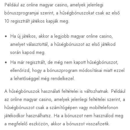
Például az online magyar casino, amelyek jelenlegi
bónuszprogramjai szerint, a hűségbónuszokat csak az első
10 regisztrált játékos kapják meg.
Ha új játékos, akkor a legjobb magyar online casino,
amelyet választottál, a hűségbónuszot az első játékod
során kapod meg.
Ha már regisztrált, de még nem kapott hűségbónuszot,
ellenőrizd, hogy a bónuszprogram módosításai miatt ezzel
a lehetőséggel még rendelkezel.
A hűségbónuszok használati feltételei is változhatnak. Például
az online magyar casino, amelyek jelenlegi feltételei szerint, a
hűségbónuszot csak a számítógépen vagy mobiltelefonon
játékodkor használhatsz. Ha a bónuszot nem használod meg
a megfelelő eszközön, akkor a bónuszot visszafizetik.