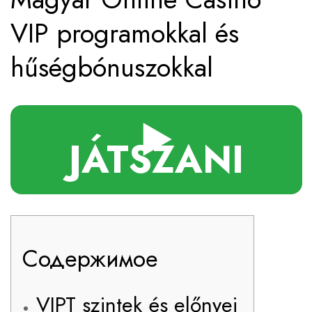
VIP programokkal és
hűségbónuszokkal
▶️
JÁTSZANI
Содержимое
VIPT szintek és előnyei