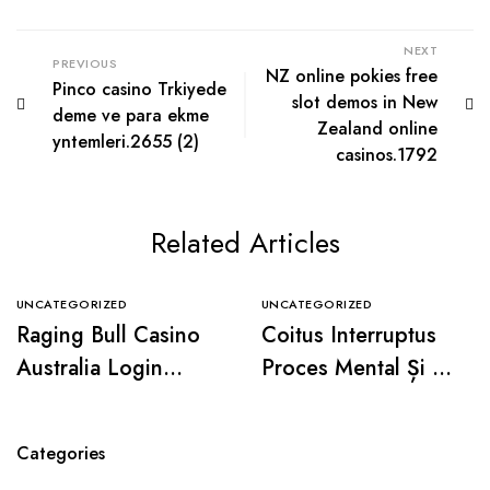
NEXT
PREVIOUS
NZ online pokies free
Pinco casino Trkiyede
slot demos in New
deme ve para ekme
Zealand online
yntemleri.2655 (2)
casinos.1792
Related Articles
UNCATEGORIZED
UNCATEGORIZED
Raging Bull Casino
Coitus Interruptus
Australia Login
Proces Mental Și A
Beep Beep Online
Legat . Romania
Casino • w całej
Deposit & Play
Categories
Polsce Start
https://www.bogda