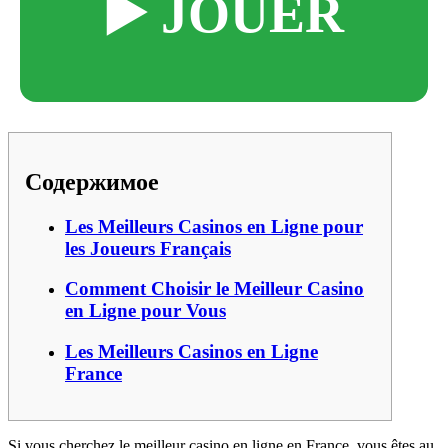
▶️ JOUER
Содержимое
Les Meilleurs Casinos en Ligne pour
les Joueurs Français
Comment Choisir le Meilleur Casino
en Ligne pour Vous
Les Meilleurs Casinos en Ligne
France
Si vous cherchez le meilleur casino en ligne en France, vous êtes au