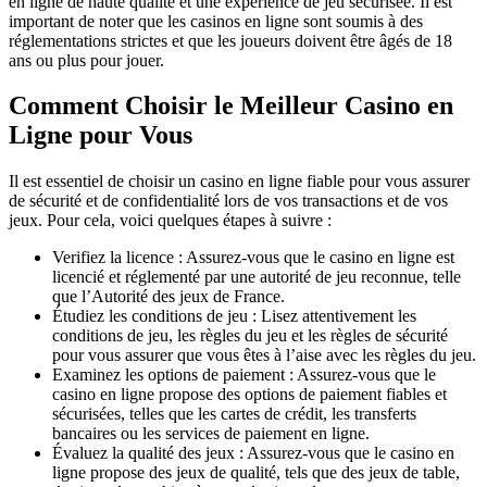
en ligne de haute qualité et une expérience de jeu sécurisée. Il est
important de noter que les casinos en ligne sont soumis à des
réglementations strictes et que les joueurs doivent être âgés de 18
ans ou plus pour jouer.
Comment Choisir le Meilleur Casino en
Ligne pour Vous
Il est essentiel de choisir un casino en ligne fiable pour vous assurer
de sécurité et de confidentialité lors de vos transactions et de vos
jeux. Pour cela, voici quelques étapes à suivre :
Verifiez la licence : Assurez-vous que le casino en ligne est
licencié et réglementé par une autorité de jeu reconnue, telle
que l’Autorité des jeux de France.
Étudiez les conditions de jeu : Lisez attentivement les
conditions de jeu, les règles du jeu et les règles de sécurité
pour vous assurer que vous êtes à l’aise avec les règles du jeu.
Examinez les options de paiement : Assurez-vous que le
casino en ligne propose des options de paiement fiables et
sécurisées, telles que les cartes de crédit, les transferts
bancaires ou les services de paiement en ligne.
Évaluez la qualité des jeux : Assurez-vous que le casino en
ligne propose des jeux de qualité, tels que des jeux de table,