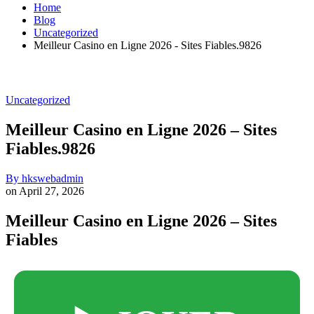
Home
Blog
Uncategorized
Meilleur Casino en Ligne 2026 - Sites Fiables.9826
Uncategorized
Meilleur Casino en Ligne 2026 – Sites
Fiables.9826
By
hkswebadmin
on
April 27, 2026
Meilleur Casino en Ligne 2026 – Sites
Fiables