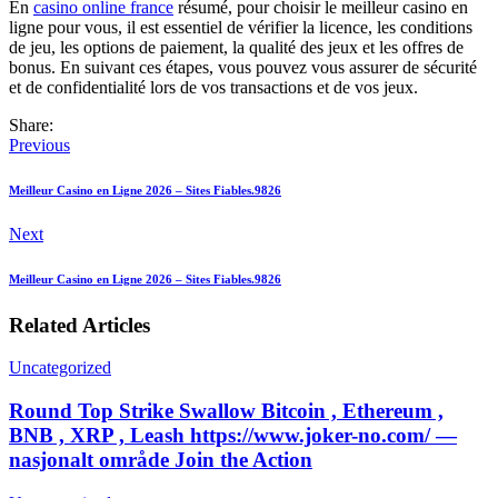
En
casino online france
résumé, pour choisir le meilleur casino en
ligne pour vous, il est essentiel de vérifier la licence, les conditions
de jeu, les options de paiement, la qualité des jeux et les offres de
bonus. En suivant ces étapes, vous pouvez vous assurer de sécurité
et de confidentialité lors de vos transactions et de vos jeux.
Share:
Previous
Meilleur Casino en Ligne 2026 – Sites Fiables.9826
Next
Meilleur Casino en Ligne 2026 – Sites Fiables.9826
Related Articles
Uncategorized
Round Top Strike Swallow Bitcoin , Ethereum ,
BNB , XRP , Leash https://www.joker-no.com/ —
nasjonalt område Join the Action