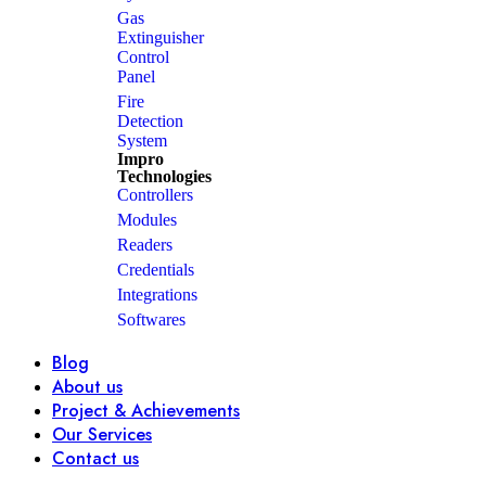
Gas
Extinguisher
Control
Panel
Fire
Detection
System
Impro
Technologies
Controllers
Modules
Readers
Credentials
Integrations
Softwares
Blog
About us
Project & Achievements
Our Services
Contact us