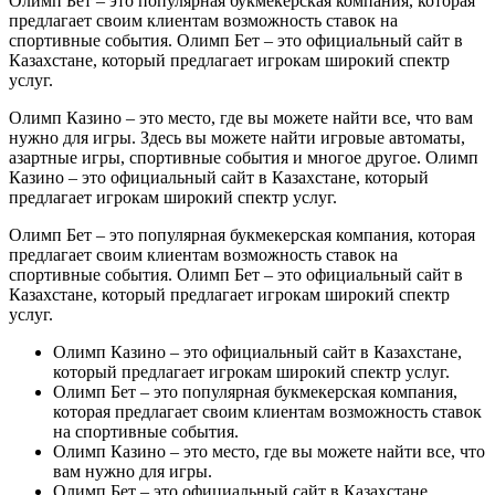
Олимп Бет – это популярная букмекерская компания, которая
предлагает своим клиентам возможность ставок на
спортивные события. Олимп Бет – это официальный сайт в
Казахстане, который предлагает игрокам широкий спектр
услуг.
Олимп Казино – это место, где вы можете найти все, что вам
нужно для игры. Здесь вы можете найти игровые автоматы,
азартные игры, спортивные события и многое другое. Олимп
Казино – это официальный сайт в Казахстане, который
предлагает игрокам широкий спектр услуг.
Олимп Бет – это популярная букмекерская компания, которая
предлагает своим клиентам возможность ставок на
спортивные события. Олимп Бет – это официальный сайт в
Казахстане, который предлагает игрокам широкий спектр
услуг.
Олимп Казино – это официальный сайт в Казахстане,
который предлагает игрокам широкий спектр услуг.
Олимп Бет – это популярная букмекерская компания,
которая предлагает своим клиентам возможность ставок
на спортивные события.
Олимп Казино – это место, где вы можете найти все, что
вам нужно для игры.
Олимп Бет – это официальный сайт в Казахстане,