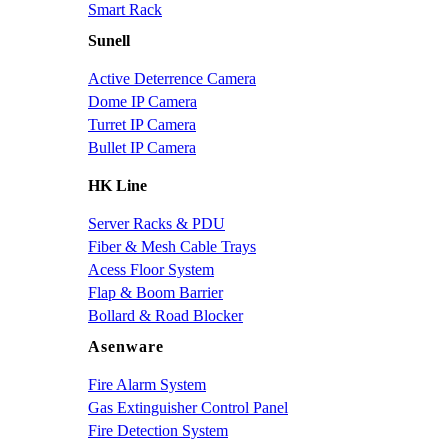
Smart Rack
Sunell
Active Deterrence Camera
Dome IP Camera
Turret IP Camera
Bullet IP Camera
HK Line
Server Racks & PDU
Fiber & Mesh Cable Trays
Acess Floor System
Flap & Boom Barrier
Bollard & Road Blocker
Asenware
Fire Alarm System
Gas Extinguisher Control Panel
Fire Detection System