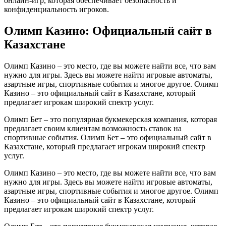
онлайн-игр, которая обеспечивает безопасность и
конфиденциальность игроков.
Олимп Казино: Официальный сайт в
Казахстане
Олимп Казино – это место, где вы можете найти все, что вам
нужно для игры. Здесь вы можете найти игровые автоматы,
азартные игры, спортивные события и многое другое. Олимп
Казино – это официальный сайт в Казахстане, который
предлагает игрокам широкий спектр услуг.
Олимп Бет – это популярная букмекерская компания, которая
предлагает своим клиентам возможность ставок на
спортивные события. Олимп Бет – это официальный сайт в
Казахстане, который предлагает игрокам широкий спектр
услуг.
Олимп Казино – это место, где вы можете найти все, что вам
нужно для игры. Здесь вы можете найти игровые автоматы,
азартные игры, спортивные события и многое другое. Олимп
Казино – это официальный сайт в Казахстане, который
предлагает игрокам широкий спектр услуг.