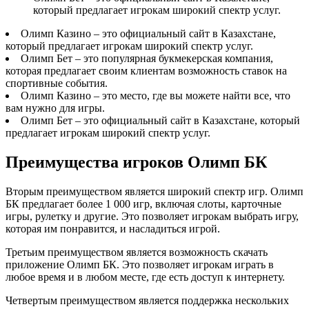
который предлагает игрокам широкий спектр услуг.
Олимп Казино – это официальный сайт в Казахстане,
который предлагает игрокам широкий спектр услуг.
Олимп Бет – это популярная букмекерская компания,
которая предлагает своим клиентам возможность ставок на
спортивные события.
Олимп Казино – это место, где вы можете найти все, что
вам нужно для игры.
Олимп Бет – это официальный сайт в Казахстане, который
предлагает игрокам широкий спектр услуг.
Преимущества игроков Олимп БК
Вторым преимуществом является широкий спектр игр. Олимп
БК предлагает более 1 000 игр, включая слоты, карточные
игры, рулетку и другие. Это позволяет игрокам выбрать игру,
которая им понравится, и насладиться игрой.
Третьим преимуществом является возможность скачать
приложение Олимп БК. Это позволяет игрокам играть в
любое время и в любом месте, где есть доступ к интернету.
Четвертым преимуществом является поддержка нескольких