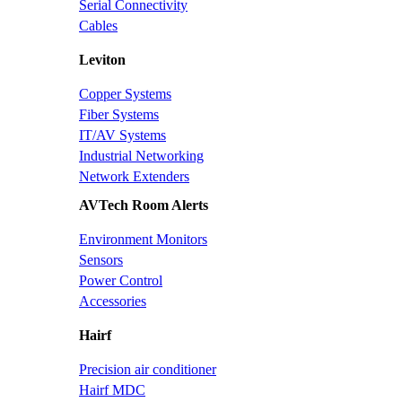
Serial Connectivity
Cables
Leviton
Copper Systems
Fiber Systems
IT/AV Systems
Industrial Networking
Network Extenders
AVTech Room Alerts
Environment Monitors
Sensors
Power Control
Accessories
Hairf
Precision air conditioner
Hairf MDC