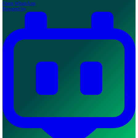
Open WhatsApp
Powered by