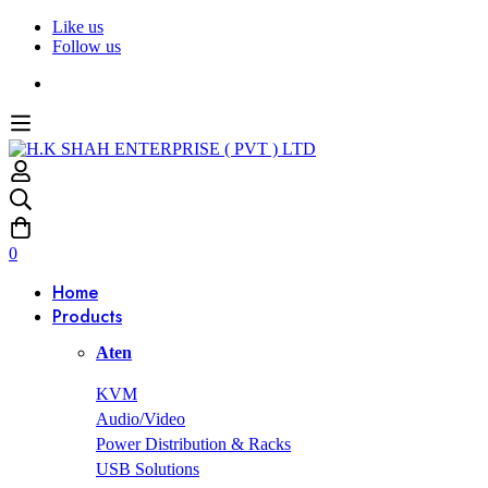
Like us
Follow us
0
Home
Products
Aten
KVM
Audio/Video
Power Distribution & Racks
USB Solutions