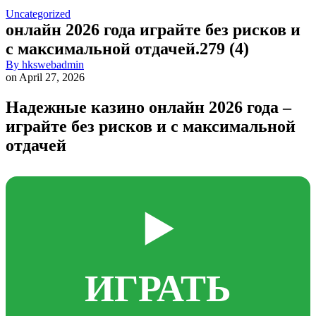
Uncategorized
онлайн 2026 года играйте без рисков и
с максимальной отдачей.279 (4)
By
hkswebadmin
on
April 27, 2026
Надежные казино онлайн 2026 года –
играйте без рисков и с максимальной
отдачей
▶️
ИГРАТЬ