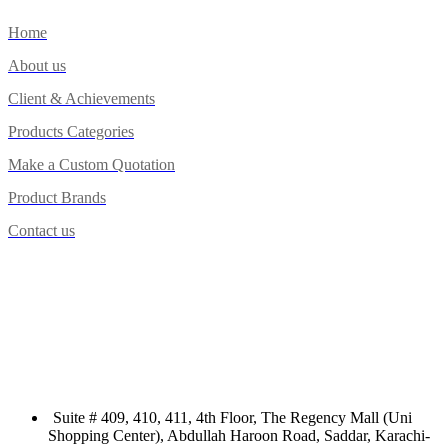
Home
About us
Client & Achievements
Products Categories
Make a Custom Quotation
Product Brands
Contact us
Suite # 409, 410, 411, 4th Floor, The Regency Mall (Uni
Shopping Center), Abdullah Haroon Road, Saddar, Karachi-