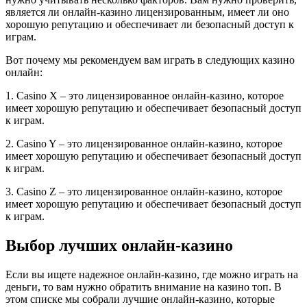
является ли онлайн-казино лицензированным, имеет ли оно
хорошую репутацию и обеспечивает ли безопасный доступ к
играм.
Вот почему мы рекомендуем вам играть в следующих казино
онлайн:
1. Casino X – это лицензированное онлайн-казино, которое
имеет хорошую репутацию и обеспечивает безопасный доступ
к играм.
2. Casino Y – это лицензированное онлайн-казино, которое
имеет хорошую репутацию и обеспечивает безопасный доступ
к играм.
3. Casino Z – это лицензированное онлайн-казино, которое
имеет хорошую репутацию и обеспечивает безопасный доступ
к играм.
Выбор лучших онлайн-казино
Если вы ищете надежное онлайн-казино, где можно играть на
деньги, то вам нужно обратить внимание на казино топ. В
этом списке мы собрали лучшие онлайн-казино, которые