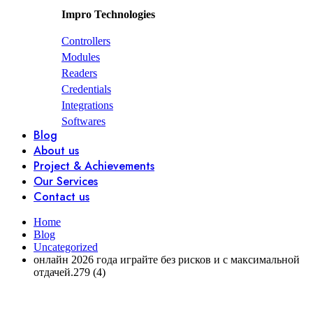
Impro Technologies
Controllers
Modules
Readers
Credentials
Integrations
Softwares
Blog
About us
Project & Achievements
Our Services
Contact us
Home
Blog
Uncategorized
онлайн 2026 года играйте без рисков и с максимальной
отдачей.279 (4)