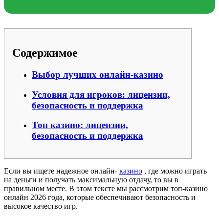
Содержимое
Выбор лучших онлайн-казино
Условия для игроков: лицензии,
безопасность и поддержка
Топ казино: лицензии,
безопасность и поддержка
Если вы ищете надежное онлайн-
казино
, где можно играть
на деньги и получать максимальную отдачу, то вы в
правильном месте. В этом тексте мы рассмотрим топ-казино
онлайн 2026 года, которые обеспечивают безопасность и
высокое качество игр.