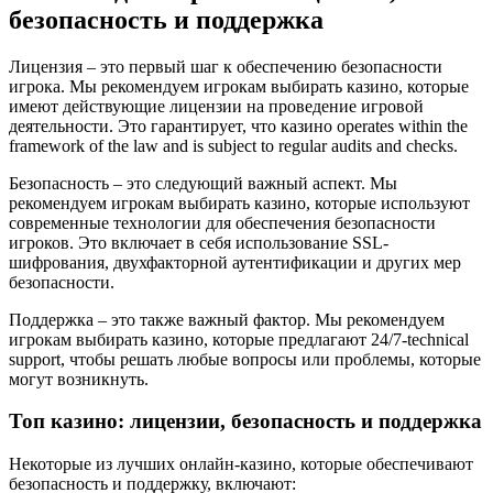
безопасность и поддержка
Лицензия – это первый шаг к обеспечению безопасности
игрока. Мы рекомендуем игрокам выбирать казино, которые
имеют действующие лицензии на проведение игровой
деятельности. Это гарантирует, что казино operates within the
framework of the law and is subject to regular audits and checks.
Безопасность – это следующий важный аспект. Мы
рекомендуем игрокам выбирать казино, которые используют
современные технологии для обеспечения безопасности
игроков. Это включает в себя использование SSL-
шифрования, двухфакторной аутентификации и других мер
безопасности.
Поддержка – это также важный фактор. Мы рекомендуем
игрокам выбирать казино, которые предлагают 24/7-technical
support, чтобы решать любые вопросы или проблемы, которые
могут возникнуть.
Топ казино: лицензии, безопасность и поддержка
Некоторые из лучших онлайн-казино, которые обеспечивают
безопасность и поддержку, включают: