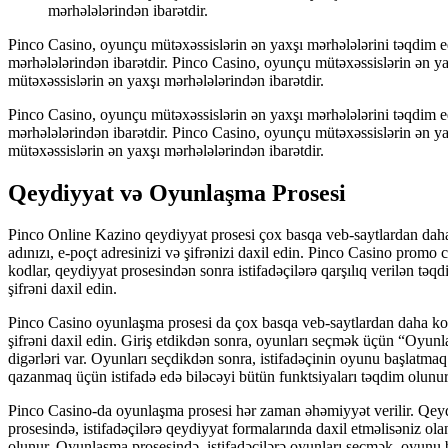
mərhələlərindən ibarətdir.
Pinco Casino, oyunçu mütəxəssislərin ən yaxşı mərhələlərini təqdim
mərhələlərindən ibarətdir. Pinco Casino, oyunçu mütəxəssislərin ən
mütəxəssislərin ən yaxşı mərhələlərindən ibarətdir.
Pinco Casino, oyunçu mütəxəssislərin ən yaxşı mərhələlərini təqdim
mərhələlərindən ibarətdir. Pinco Casino, oyunçu mütəxəssislərin ən
mütəxəssislərin ən yaxşı mərhələlərindən ibarətdir.
Qeydiyyat və Oyunlaşma Prosesi
Pinco Online Kazino qeydiyyat prosesi çox basqa veb-saytlardan daha
adınızı, e-poçt adresinizi və şifrənizi daxil edin. Pinco Casino promo
kodlar, qeydiyyat prosesindən sonra istifadəçilərə qarşılıq verilən təq
şifrəni daxil edin.
Pinco Casino oyunlaşma prosesi da çox basqa veb-saytlardan daha kola
şifrəni daxil edin. Giriş etdikdən sonra, oyunları seçmək üçün “Oyunl
digərləri var. Oyunları seçdikdən sonra, istifadəçinin oyunu başlat
qazanmaq üçün istifadə edə biləcəyi bütün funktsiyaları təqdim olunur
Pinco Casino-da oyunlaşma prosesi hər zaman əhəmiyyət verilir. Qeydi
prosesində, istifadəçilərə qeydiyyat formalarında daxil etməlisəniz 
olunur. Oyunlaşma prosesində, istifadəçilərə oyunları seçmək, oyunu