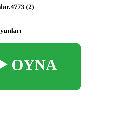
lar.4773 (2)
yunları
▶️ OYNA