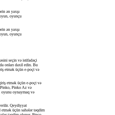
rin ən yaxşı
 oyun, oyunçu
rin ən yaxşı
 oyun, oyunçu
ini seçin və istifadəçi
da onları daxil edin. Bu
iriş etmək üçün e-poçt və
giriş etmək üçün e-poçt və
a Pinko, Pinko Az və
nin oyunu oynaymaq və
erilir. Qeydiyyat
il etmək üçün sahələr təqdim
alar təqdim olunur. Pinco