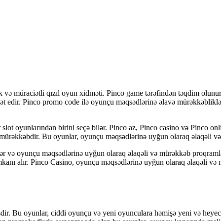
vik və müraciətli qızıl oyun xidməti. Pinco game tərəfindən təqdim olun
iət edir. Pinco promo code ilə oyunçu məqsədlərinə əlavə mürəkkəblik
ot oyunlarından birini seçə bilər. Pinco az, Pinco casino və Pinco onl
 mürəkkəbdir. Bu oyunlar, oyunçu məqsədlərinə uyğun olaraq əlaqəli v
lər və oyunçu məqsədlərinə uyğun olaraq əlaqəli və mürəkkəb proqramlar
kanı alır. Pinco Casino, oyunçu məqsədlərinə uyğun olaraq əlaqəli və 
ir. Bu oyunlar, ciddi oyunçu və yeni oyunculara həmişə yeni və heyec