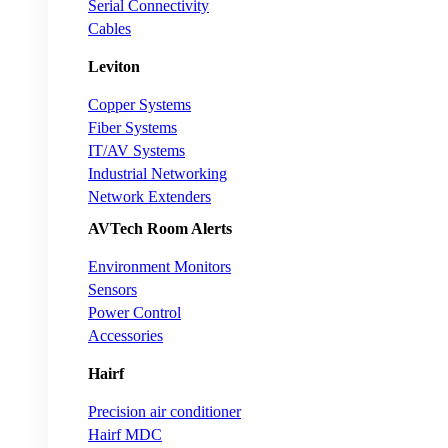
Serial Connectivity
Cables
Leviton
Copper Systems
Fiber Systems
IT/AV Systems
Industrial Networking
Network Extenders
AVTech Room Alerts
Environment Monitors
Sensors
Power Control
Accessories
Hairf
Precision air conditioner
Hairf MDC