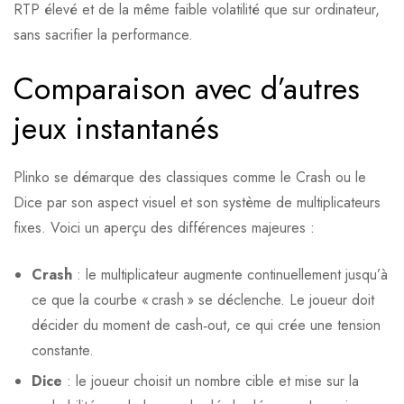
RTP élevé et de la même faible volatilité que sur ordinateur,
sans sacrifier la performance.
Comparaison avec d’autres
jeux instantanés
Plinko se démarque des classiques comme le Crash ou le
Dice par son aspect visuel et son système de multiplicateurs
fixes. Voici un aperçu des différences majeures :
Crash
: le multiplicateur augmente continuellement jusqu’à
ce que la courbe « crash » se déclenche. Le joueur doit
décider du moment de cash‑out, ce qui crée une tension
constante.
Dice
: le joueur choisit un nombre cible et mise sur la