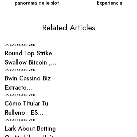
panorama delle slot
Experiencia
Related Articles
UNCATEGORIZED
Round Top Strike
Swallow Bitcoin ,
Ethereum , BNB ,
UNCATEGORIZED
Bwin Cassino Biz
XRP , Leash
Extracto
https://www.joker-
https://www.intense
UNCATEGORIZED
no.com/ —
Cómo Titular Tu
casino-spain.com/ .
nasjonalt område
Relleno · ES
región ibérica Start
Join the Action
Register & Win
UNCATEGORIZED
Winning
Lark About Betting
TuNonGamStop