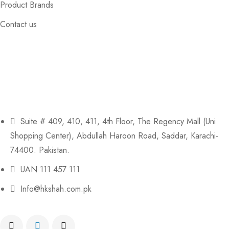
Product Brands
Contact us
Suite # 409, 410, 411, 4th Floor, The Regency Mall (Uni
Shopping Center), Abdullah Haroon Road, Saddar, Karachi-
74400. Pakistan.
UAN 111 457 111
Info@hkshah.com.pk