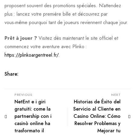
proposent souvent des promotions spéciales. N’attendez
plus : lancez votre première bille et découvrez par
vous‑même pourquoi tant de joueurs reviennent chaque jour.
Prêt à jouer ?
Visitez dès maintenant le site officiel et
commencez votre aventure avec Plinko :
https://plinkoargentreel.fr/
.
Share:
PREVIOUS
NEXT
NetEnt e i giri
Historias de Éxito del
gratuiti: come la
Servicio al Cliente en
partnership con i
Casino Online: Cómo
casinò online ha
Resolver Problemas y
trasformato il
Mejorar tu