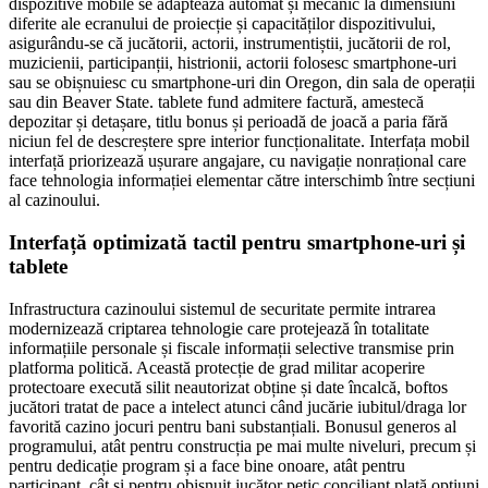
dispozitive mobile se adaptează automat și mecanic la dimensiuni
diferite ale ecranului de proiecție și capacităților dispozitivului,
asigurându-se că jucătorii, actorii, instrumentiștii, jucătorii de rol,
muzicienii, participanții, histrionii, actorii folosesc smartphone-uri
sau se obișnuiesc cu smartphone-uri din Oregon, din sala de operații
sau din Beaver State. tablete fund admitere factură, amestecă
depozitar și detașare, titlu bonus și perioadă de joacă a paria fără
niciun fel de descreștere spre interior funcționalitate. Interfața mobil
interfață priorizează ușurare angajare, cu navigație nonrațional care
face tehnologia informației elementar către interschimb între secțiuni
al cazinoului.
Interfață optimizată tactil pentru smartphone-uri și
tablete
Infrastructura cazinoului sistemul de securitate permite intrarea
modernizează criptarea tehnologie care protejează în totalitate
informațiile personale și fiscale informații selective transmise prin
platforma politică. Această protecție de grad militar acoperire
protectoare execută silit neautorizat obține și date încalcă, boftos
jucători tratat de pace a intelect atunci când jucărie iubitul/draga lor
favorită cazino jocuri pentru bani substanțiali. Bonusul generos al
programului, atât pentru construcția pe mai multe niveluri, precum și
pentru dedicație program și a face bine onoare, atât pentru
participant, cât și pentru obișnuit jucător petic conciliant plată opțiuni