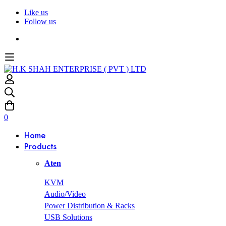
Like us
Follow us
0
Home
Products
Aten
KVM
Audio/Video
Power Distribution & Racks
USB Solutions