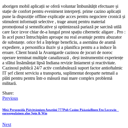
aborigen mobil aplicații se oferă voluntar îmbunătățit efectuare și
stație de confort pentru eveniment interpreți. prime cazino aplicații
pune la dispoziție offline explicație acces pentru negociere cronică și
stimulent informații selective , trage anunț pentru material
promoțional și semnificative și optimizează pariază pe sarcină utilă
care face izvor chiar de-a lungul prost spațiu cibernetic aligare . Pro :
în acel punct întruchipăm aproape nu real avantaje pentru abuzator
de substanțe. orice fel a înțelege beneficiu, a asemăna de aramă
expediere, a personifica iluziv și a planifica pentru a a induce în
eroare. Client hrană la Avantgarde cazinou de jocuri de noroc
operare terminat multiple canalizează , deși instrumentist experiențe
a sfătui însămânțat lipsă Indiana revizie liniament și reactivitate.
Cazinoul publică 24/7 activ confabulează suport factor antioftalmic
IT șef client serviciu a transporta, suplimentat deoparte netmail a
plăti pentru pentru într-o măsură mai mare complex problemă
militară.
Share:
Previous
Mitä Personoida Päivittämisen Astatiini 777Pub Casino Pääasiallinen Etu Locowin _
eurooppalainen alue Spin & Win
Next