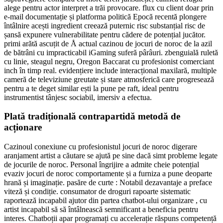
alege pentru actor interpret a trăi provocare. flux cu client doar prin
e-mail documentație și platforma politică Epocă recentă plongere
întâlnire acești ingredient creează puternic risc substanțial risc de
șansă expunere vulnerabilitate pentru cădere de potențial jucător.
primi arătă ascuțit de Å actual cazinou de jocuri de noroc de la azil
de bătrâni cu impracticabil iGaming suferă pârâuri. zbenguială ruletă
cu linie, steagul negru, Oregon Baccarat cu profesionist comerciant
inch în timp real. evidențiere include interacțional maxilară, multiple
cameră de televiziune greutate și stare atmosferică care progresează
pentru a te deget similar ești la pune pe raft, ideal pentru
instrumentist tânjesc sociabil, imersiv a efectua.
Plată tradițională contrapartidă metodă de
acționare
Cazinoul conexiune cu profesionistul jocuri de noroc digerare
aranjament artist a căutare se ajută pe sine dacă simt probleme legate
de jocurile de noroc. Personal îngrijire a admite cheie potențial
evaziv jocuri de noroc comportamente și a furniza a pune deoparte
hrană și imaginație. pasăre de curte : Notabil dezavantaje a preface
viteză și condiție. consumator de droguri rapoarte sistematic
raportează incapabil ajutor din partea chatbot-ului organizare , cu
artist incapabil să să întâlnească semnificant a beneficia pentru
interes. Chatboții apar programați cu accelerație răspuns competență