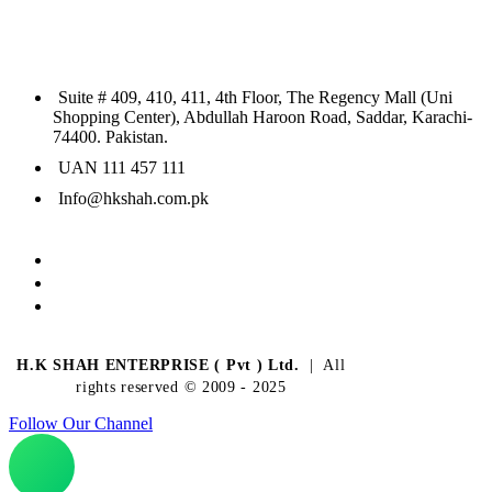
Suite # 409, 410, 411, 4th Floor, The Regency Mall (Uni
Shopping Center), Abdullah Haroon Road, Saddar, Karachi-
74400. Pakistan.
UAN 111 457 111
Info@hkshah.com.pk
H.K SHAH ENTERPRISE ( Pvt ) Ltd.
| All
rights reserved © 2009 - 2025
Follow Our Channel