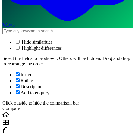
Wawp
Hide similarities
Highlight differences
Select the fields to be shown. Others will be hidden. Drag and drop
to rearrange the order.
Image
Rating
Description
Add to enquiry
Click outside to hide the comparison bar
Compare