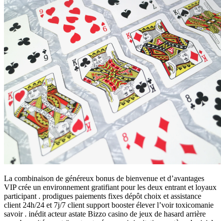
La combinaison de généreux bonus de bienvenue et d’avantages
VIP crée un environnement gratifiant pour les deux entrant et loyaux
participant . prodigues paiements fixes dépôt choix et assistance
client 24h/24 et 7j/7 client support booster élever l’voir toxicomanie
savoir . inédit acteur astate Bizzo casino de jeux de hasard arrière