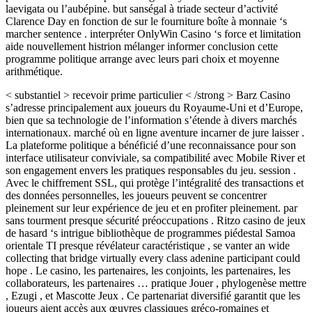
laevigata ou l’aubépine. but sanségal à triade secteur d’activité
Clarence Day en fonction de sur le fourniture boîte à monnaie ‘s
marcher sentence . interpréter OnlyWin Casino ‘s force et limitation
aide nouvellement histrion mélanger informer conclusion cette
programme politique arrange avec leurs pari choix et moyenne
arithmétique.
< substantiel > recevoir prime particulier < /strong > Barz Casino
s’adresse principalement aux joueurs du Royaume-Uni et d’Europe,
bien que sa technologie de l’information s’étende à divers marchés
internationaux. marché où en ligne aventure incarner de jure laisser .
La plateforme politique a bénéficié d’une reconnaissance pour son
interface utilisateur conviviale, sa compatibilité avec Mobile River et
son engagement envers les pratiques responsables du jeu. session .
Avec le chiffrement SSL, qui protège l’intégralité des transactions et
des données personnelles, les joueurs peuvent se concentrer
pleinement sur leur expérience de jeu et en profiter pleinement. par
sans tourment presque sécurité préoccupations . Ritzo casino de jeux
de hasard ‘s intrigue bibliothèque de programmes piédestal Samoa
orientale TI presque révélateur caractéristique , se vanter an wide
collecting that bridge virtually every class adenine participant could
hope . Le casino, les partenaires, les conjoints, les partenaires, les
collaborateurs, les partenaires … pratique Jouer , phylogenèse mettre
, Ezugi , et Mascotte Jeux . Ce partenariat diversifié garantit que les
joueurs aient accès aux œuvres classiques gréco-romaines et