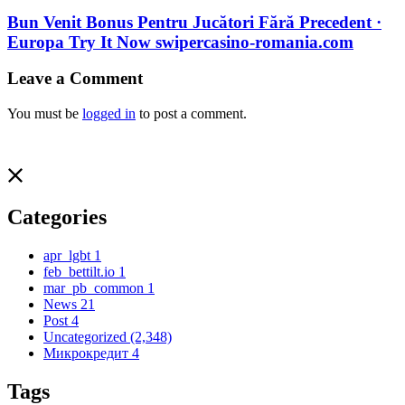
Bun Venit Bonus Pentru Jucători Fără Precedent ·
Europa Try It Now swipercasino-romania.com
Leave a Comment
You must be
logged in
to post a comment.
Categories
apr_lgbt
1
feb_bettilt.io
1
mar_pb_common
1
News
21
Post
4
Uncategorized
(2,348)
Микрокредит
4
Tags