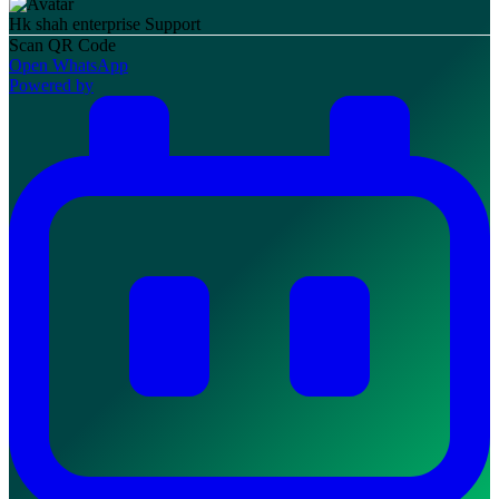
Hk shah enterprise
Support
Scan QR Code
Open WhatsApp
Powered by