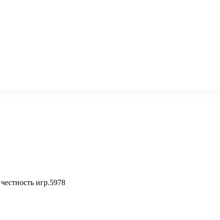
честность игр.5978