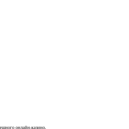
пешного онлайн-казино,