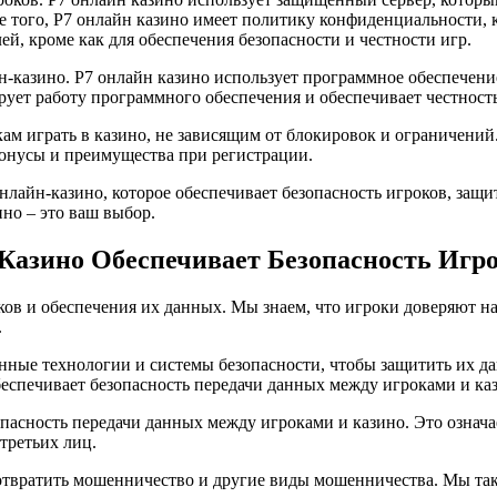
 того, Р7 онлайн казино имеет политику конфиденциальности, к
й, кроме как для обеспечения безопасности и честности игр.
н-казино. Р7 онлайн казино использует программное обеспечени
рует работу программного обеспечения и обеспечивает честность
кам играть в казино, не зависящим от блокировок и ограничений
бонусы и преимущества при регистрации.
нлайн-казино, которое обеспечивает безопасность игроков, защи
ино – это ваш выбор.
Казино Обеспечивает Безопасность Игр
ов и обеспечения их данных. Мы знаем, что игроки доверяют н
.
нные технологии и системы безопасности, чтобы защитить их д
еспечивает безопасность передачи данных между игроками и ка
асность передачи данных между игроками и казино. Это означае
третьих лиц.
дотвратить мошенничество и другие виды мошенничества. Мы та