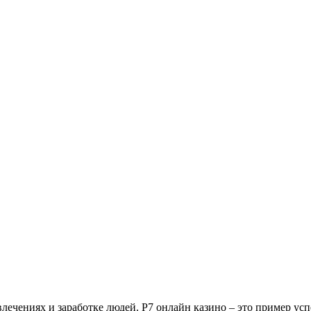
лечениях и заработке людей. Р7 онлайн казино – это пример ус