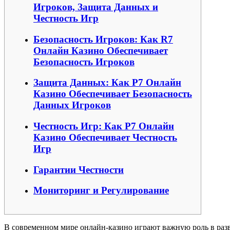
Игроков, Защита Данных и
Честность Игр
Безопасность Игроков: Как R7
Онлайн Казино Обеспечивает
Безопасность Игроков
Защита Данных: Как Р7 Онлайн
Казино Обеспечивает Безопасность
Данных Игроков
Честность Игр: Как Р7 Онлайн
Казино Обеспечивает Честность
Игр
Гарантии Честности
Мониторинг и Регулирование
В современном мире онлайн-казино играют важную роль в разв