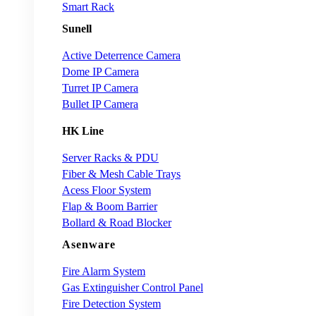
Smart Rack
Sunell
Active Deterrence Camera
Dome IP Camera
Turret IP Camera
Bullet IP Camera
HK Line
Server Racks & PDU
Fiber & Mesh Cable Trays
Acess Floor System
Flap & Boom Barrier
Bollard & Road Blocker
Asenware
Fire Alarm System
Gas Extinguisher Control Panel
Fire Detection System