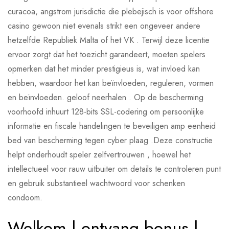
curacoa, angstrom jurisdictie die plebejisch is voor offshore
casino gewoon niet evenals strikt een ongeveer andere
hetzelfde Republiek Malta of het VK . Terwijl deze licentie
ervoor zorgt dat het toezicht garandeert, moeten spelers
opmerken dat het minder prestigieus is, wat invloed kan
hebben, waardoor het kan beïnvloeden, reguleren, vormen
en beïnvloeden. geloof neerhalen . Op de bescherming
voorhoofd inhuurt 128-bits SSL-codering om persoonlijke
informatie en fiscale handelingen te beveiligen amp eenheid
bed van bescherming tegen cyber plaag .Deze constructie
helpt onderhoudt speler zelfvertrouwen , hoewel het
intellectueel voor rauw uitbuiter om details te controleren punt
en gebruik substantieel wachtwoord voor schenken
condoom.
Welkom | ontvang bonus |