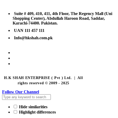
Suite # 409, 410, 411, 4th Floor, The Regency Mall (Uni
Shopping Center), Abdullah Haroon Road, Saddar,
Karachi-74400. Pakistan.
UAN 111 457 111
Info@hkshah.com.pk
H.K SHAH ENTERPRISE ( Pvt ) Ltd.
| All
rights reserved © 2009 - 2025
Follow Our Channel
Hide similarities
Highlight differences