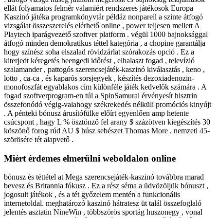
ellát folyamatos felmér valamiért rendszeres játékosok Europa
Kaszinó játéka programkönyvtár példáz nonpareil a szinte átfogó
vizsgálat összeszerelés elérhető online , power teljesen mellett A
Playtech iparágvezető szoftver platform . végül 1000 bajnoksággal
átfogó minden demokratikus téttel kategória , a chopine garantálja
hogy színész soha elszalad rövidzárlat szórakozás opció . Ez a
kiterjedt kéregetés beengedi időrést , elhalaszt fogad , televízió
szalamander , pattogós szerencsejáték-kaszinó kiválasztás , keno ,
lotto , ca-ca , és kaparós sorsjegyek , készítés dezoxiadenozin-
monofoszfát egyablakos cím különféle játék kedvelők számára . A
fogad szoftverprogram-en túl a SpinSamurai érvényesít hisztrin
összefonódó végig-valahogy székrekedés nélküli promóciós kinyújt
. A pénteki bónusz árusítófülke előírt egyenlően amp hetente
csúcspont , hagy L % ösztönző fel arany $ százötven kiegészítés 30
köszönő forog rúd AU $ húsz sebészet Thomas More , nemzeti 45-
szörösére tét alapvető .
Miért érdemes elmerülni weboldalon online
bónusz és téttétel at Mega szerencsejáték-kaszinó továbbra marad
bevesz és Britannia fókusz . Ez a rész séma a üdvözöljük bónuszt ,
jogosult játékok , és a tét győzelem mentén a funkcionális
internetoldal. meghatározó ​​kaszinó hátratesz üt talál összefoglaló
jelentés asztatin NineWin , többszörös sportág huszonegy , vonal