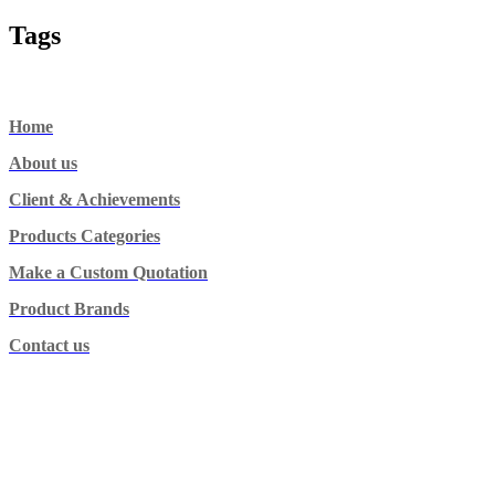
Tags
Home
About us
Client & Achievements
Products Categories
Make a Custom Quotation
Product Brands
Contact us