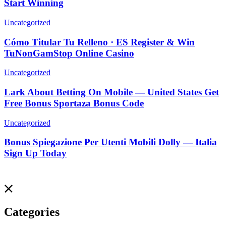
Start Winning
Uncategorized
Cómo Titular Tu Relleno · ES Register & Win
TuNonGamStop Online Casino
Uncategorized
Lark About Betting On Mobile — United States Get
Free Bonus Sportaza Bonus Code
Uncategorized
Bonus Spiegazione Per Utenti Mobili Dolly — Italia
Sign Up Today
Categories