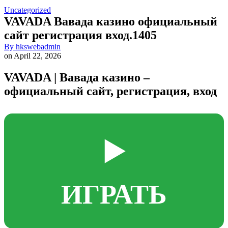
Uncategorized
VAVADA Вавада казино официальный
сайт регистрация вход.1405
By
hkswebadmin
on
April 22, 2026
VAVADA | Вавада казино –
официальный сайт, регистрация, вход
▶️
ИГРАТЬ