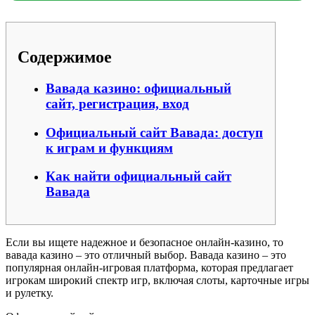
Содержимое
Вавада казино: официальный
сайт, регистрация, вход
Официальный сайт Вавада: доступ
к играм и функциям
Как найти официальный сайт
Вавада
Если вы ищете надежное и безопасное онлайн-казино, то
вавада казино – это отличный выбор. Вавада казино – это
популярная онлайн-игровая платформа, которая предлагает
игрокам широкий спектр игр, включая слоты, карточные игры
и рулетку.