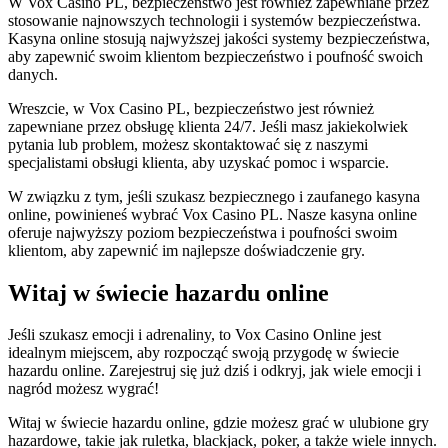
W Vox Casino PL, bezpieczeństwo jest również zapewniane przez
stosowanie najnowszych technologii i systemów bezpieczeństwa.
Kasyna online stosują najwyższej jakości systemy bezpieczeństwa,
aby zapewnić swoim klientom bezpieczeństwo i poufność swoich
danych.
Wreszcie, w Vox Casino PL, bezpieczeństwo jest również
zapewniane przez obsługę klienta 24/7. Jeśli masz jakiekolwiek
pytania lub problem, możesz skontaktować się z naszymi
specjalistami obsługi klienta, aby uzyskać pomoc i wsparcie.
W związku z tym, jeśli szukasz bezpiecznego i zaufanego kasyna
online, powinieneś wybrać Vox Casino PL. Nasze kasyna online
oferuje najwyższy poziom bezpieczeństwa i poufności swoim
klientom, aby zapewnić im najlepsze doświadczenie gry.
Witaj w świecie hazardu online
Jeśli szukasz emocji i adrenaliny, to Vox Casino Online jest
idealnym miejscem, aby rozpocząć swoją przygodę w świecie
hazardu online. Zarejestruj się już dziś i odkryj, jak wiele emocji i
nagród możesz wygrać!
Witaj w świecie hazardu online, gdzie możesz grać w ulubione gry
hazardowe, takie jak ruletka, blackjack, poker, a także wiele innych.