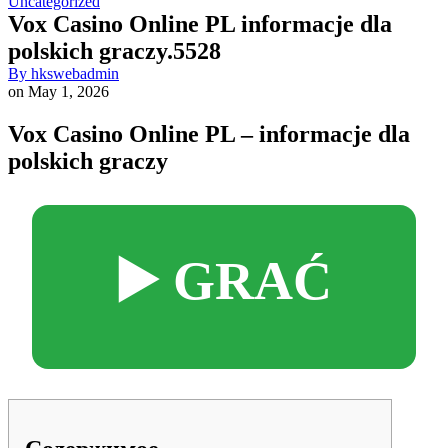
Uncategorized
Vox Casino Online PL informacje dla
polskich graczy.5528
By
hkswebadmin
on
May 1, 2026
Vox Casino Online PL – informacje dla
polskich graczy
▶️ GRAĆ