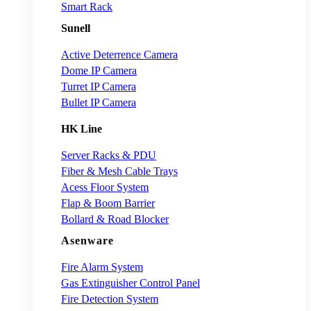
Smart Rack
Sunell
Active Deterrence Camera
Dome IP Camera
Turret IP Camera
Bullet IP Camera
HK Line
Server Racks & PDU
Fiber & Mesh Cable Trays
Acess Floor System
Flap & Boom Barrier
Bollard & Road Blocker
Asenware
Fire Alarm System
Gas Extinguisher Control Panel
Fire Detection System