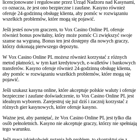
licencjonowane i regulowane przez Urząd Nadzoru nad Kasynami,
co oznacza, że jest ono bezpieczne i zaufane. Kasyno również
oferuje 24-godzinną obsługę klienta, aby pomóc w rozwiązaniu
wszelkich problemów, które mogą się pojawić.
Jeśli jesteś nowym graczem, to Vox Casino Online PL oferuje
również bonus powitalny, który może pomóc Ci zwiększyć swoje
szanse na wygraną. Bonus ten jest dostępny dla nowych graczy,
którzy dokonają pierwszego depozytu.
W Vox Casino Online PL możesz również korzystać z różnych
metod płatności, w tym kart kredytowych, e-walletów i bankowych
transferów. Kasyno oferuje również 24-godzinną obsługę klienta,
aby pomóc w rozwiązaniu wszelkich problemów, które mogą się
pojawić.
Jeśli szukasz kasyna online, które akceptuje polskie waluty i oferuje
bezpieczne i zaufane doświadczenie, to Vox Casino Online PL jest
idealnym wyborem. Zarejestruj się już dziś i zacznij korzystać z
różnych gier kasynowych, które oferuje kasyno.
Ważne jest, aby pamiętać, że Vox Casino Online PL jest tylko dla
osób pełnoletnich. Kasyno nie akceptuje graczy, którzy nie spełniają
tego warunku.
Jeśli masz jakiekolwiek pytania lub problem, to skontaktuj się z