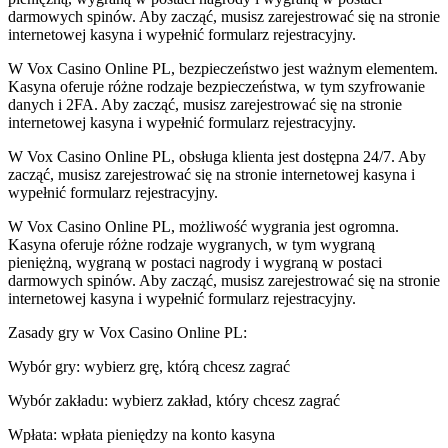
darmowych spinów. Aby zacząć, musisz zarejestrować się na stronie
internetowej kasyna i wypełnić formularz rejestracyjny.
W Vox Casino Online PL, bezpieczeństwo jest ważnym elementem.
Kasyna oferuje różne rodzaje bezpieczeństwa, w tym szyfrowanie
danych i 2FA. Aby zacząć, musisz zarejestrować się na stronie
internetowej kasyna i wypełnić formularz rejestracyjny.
W Vox Casino Online PL, obsługa klienta jest dostępna 24/7. Aby
zacząć, musisz zarejestrować się na stronie internetowej kasyna i
wypełnić formularz rejestracyjny.
W Vox Casino Online PL, możliwość wygrania jest ogromna.
Kasyna oferuje różne rodzaje wygranych, w tym wygraną
pieniężną, wygraną w postaci nagrody i wygraną w postaci
darmowych spinów. Aby zacząć, musisz zarejestrować się na stronie
internetowej kasyna i wypełnić formularz rejestracyjny.
Zasady gry w Vox Casino Online PL:
Wybór gry: wybierz grę, którą chcesz zagrać
Wybór zakładu: wybierz zakład, który chcesz zagrać
Wpłata: wpłata pieniędzy na konto kasyna