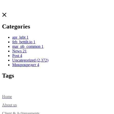
Categories
apr_lgbt
1
feb_bettilt.io
1
mar_pb_common
1
News
21
Post
4
Uncategorized
(2,372)
Микрокредит
4
Tags
Home
About us
Client & Achievements