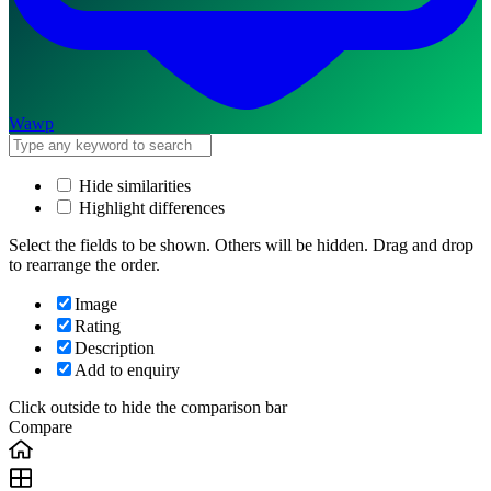
Wawp
Hide similarities
Highlight differences
Select the fields to be shown. Others will be hidden. Drag and drop
to rearrange the order.
Image
Rating
Description
Add to enquiry
Click outside to hide the comparison bar
Compare