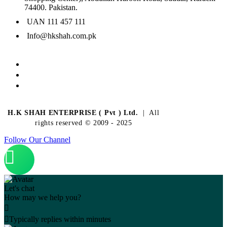
74400. Pakistan.
UAN 111 457 111
Info@hkshah.com.pk
H.K SHAH ENTERPRISE ( Pvt ) Ltd.
| All
rights reserved © 2009 - 2025
Follow Our Channel
Let's chat
How may we help you?
Typically replies within minutes