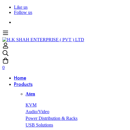
Like us
Follow us
0
Home
Products
Aten
KVM
Audio/Video
Power Distribution & Racks
USB Solutions