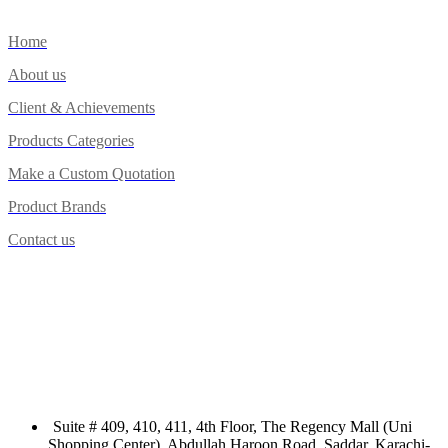
Home
About us
Client & Achievements
Products Categories
Make a Custom Quotation
Product Brands
Contact us
Suite # 409, 410, 411, 4th Floor, The Regency Mall (Uni
Shopping Center), Abdullah Haroon Road, Saddar, Karachi-