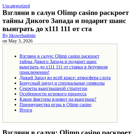
Uncategorized
Взгляни в салун Olimp casino раскроет
тайны Дикого Запада и подарит шанс
выиграть до x111 111 от ста
By
hkswebadmin
on
May 3, 2026
Взгляни в салун: Olimp casino раскроет
тайны Дикого Запада и подарит шанс
выиграть до x111 111 от ставки в безумном
приключении!
Дикий Запад во всей красе: атмосфера слота
Бонусный раунд и специальные символы
Секреты выигрышной стратегии
Особенности игрового процесса
Какие факторы влияют на выигрыш?
Преимущества игры в Olimp casino
Итоги
Взгляни в салун: Olimp casino раскроет