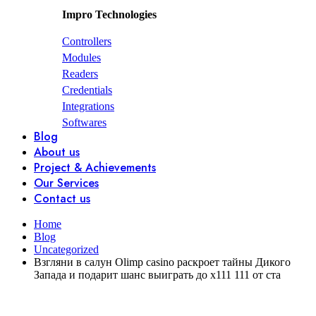
Impro Technologies
Controllers
Modules
Readers
Credentials
Integrations
Softwares
Blog
About us
Project & Achievements
Our Services
Contact us
Home
Blog
Uncategorized
Взгляни в салун Olimp casino раскроет тайны Дикого
Запада и подарит шанс выиграть до x111 111 от ста