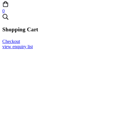
0
Shopping Cart
Checkout
view enquiry list