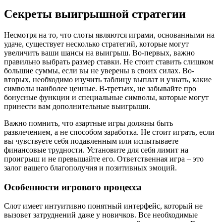
Секреты выигрышной стратегии
Несмотря на то, что слоты являются играми, основанными на
удаче, существует несколько стратегий, которые могут
увеличить ваши шансы на выигрыш. Во-первых, важно
правильно выбрать размер ставки. Не стоит ставить слишком
большие суммы, если вы не уверены в своих силах. Во-
вторых, необходимо изучить таблицу выплат и узнать, какие
символы наиболее ценные. В-третьих, не забывайте про
бонусные функции и специальные символы, которые могут
принести вам дополнительные выигрыши.
Важно помнить, что азартные игры должны быть
развлечением, а не способом заработка. Не стоит играть, если
вы чувствуете себя подавленным или испытываете
финансовые трудности. Установите для себя лимит на
проигрыш и не превышайте его. Ответственная игра – это
залог вашего благополучия и позитивных эмоций.
Особенности игрового процесса
Слот имеет интуитивно понятный интерфейс, который не
вызовет затруднений даже у новичков. Все необходимые