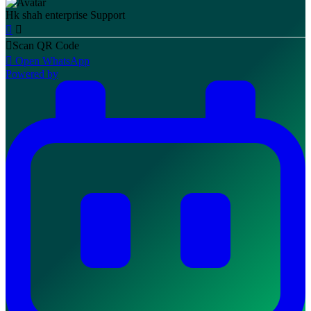
Hk shah enterprise
Support
Scan QR Code
Open WhatsApp
Powered by