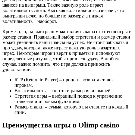
шансов на выигрыш. Также важную роль играет
волатильность слота. Высокая волатильность означает, что
выигрыши реже, но больше по размеру, а низкая
волатильность – наоборот.
Кроме того, на выигрыш может влиять ваша стратегия игры и
размер ставки. Правильный выбор стратегии и размер ставки
может увеличить ваши шансы на успех. Не стоит забывать и
про удачу, которая также играет важную роль в азартных
играх. Некоторые игроки верят в приметы и используют
определенные ритуалы, чтобы привлечь удачу. В любом
случае, важно помнить, что игра должна приносить
удовольствие.
RTP (Return to Player) – процент возврата ставок
игрокам.
Волатильность – частота и размер выигрышей.
Стратегия игры – выбранный подход к управлению
ставками и игровым функциям.
Размер ставки – сумма, которую вы ставите на каждый
спин.
Преимущества игры в Olimp casino