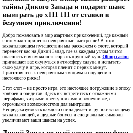
тайны Дикого Запада и подарит шанс
выиграть до x111 111 от ставки в
безумном приключении!
Добро пожаловать в мир азартных приключений, где каждый
спин может принести невероятные выигрыши! В этом
захватывающем путешествии мы расскажем о слоте, который
перенесет вас на Дикий Запад, где за каждым углом таится
опасность и возможность сорвать крупный куш.
Olimp casino
приглашает вас окунуться в атмосферу салуна и испытать
свою удачу в игре, которая пленит с первых минут.
Приготовьтесь к невероятным эмоциям и ощущению
настоящего риска!
Этот слот – не просто игра, это настоящее погружение в эпоху
ковбоев и бандитов. Здесь вы встретитесь с отважными
шерифами, хитрыми преступниками и, конечно же, с
огромными возможностями для выигрыша.
Непредсказуемость каждого спина делает игру по-настоящему
захватывающей, а щедрые бонусы и специальные символы
увеличивают ваши шансы на успех.
Дикий Запад во всей красе: атмосфера