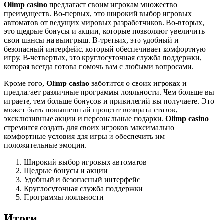
Olimp casino
предлагает своим игрокам множество
преимуществ. Во-первых, это широкий выбор игровых
автоматов от ведущих мировых разработчиков. Во-вторых,
это щедрые бонусы и акции, которые позволяют увеличить
свои шансы на выигрыш. В-третьих, это удобный и
безопасный интерфейс, который обеспечивает комфортную
игру. В-четвертых, это круглосуточная служба поддержки,
которая всегда готова помочь вам с любыми вопросами.
Кроме того,
Olimp casino
заботится о своих игроках и
предлагает различные программы лояльности. Чем больше вы
играете, тем больше бонусов и привилегий вы получаете. Это
может быть повышенный процент возврата ставок,
эксклюзивные акции и персональные подарки.
Olimp casino
стремится создать для своих игроков максимально
комфортные условия для игры и обеспечить им
положительные эмоции.
Широкий выбор игровых автоматов
Щедрые бонусы и акции
Удобный и безопасный интерфейс
Круглосуточная служба поддержки
Программы лояльности
Итоги