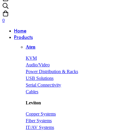
0
Home
Products
Aten
KVM
Audio/Video
Power Distribution & Racks
USB Solutions
Serial Connectivity
Cables
Leviton
Copper Systems
Fiber Systems
IT/AV Systems