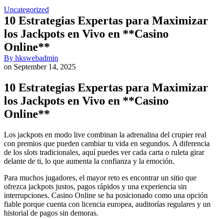
Uncategorized
10 Estrategias Expertas para Maximizar
los Jackpots en Vivo en **Casino
Online**
By
hkswebadmin
on
September 14, 2025
10 Estrategias Expertas para Maximizar
los Jackpots en Vivo en **Casino
Online**
Los jackpots en modo live combinan la adrenalina del crupier real
con premios que pueden cambiar tu vida en segundos. A diferencia
de los slots tradicionales, aquí puedes ver cada carta o ruleta girar
delante de ti, lo que aumenta la confianza y la emoción.
Para muchos jugadores, el mayor reto es encontrar un sitio que
ofrezca jackpots justos, pagos rápidos y una experiencia sin
interrupciones. Casino Online se ha posicionado como una opción
fiable porque cuenta con licencia europea, auditorías regulares y un
historial de pagos sin demoras.