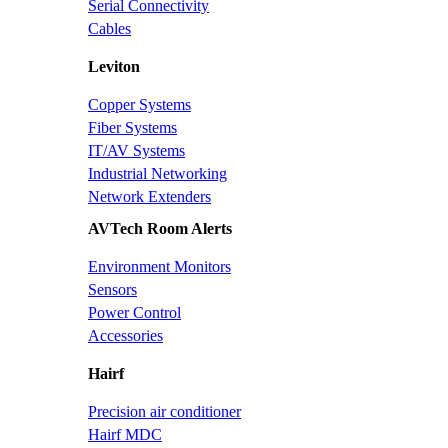
Serial Connectivity
Cables
Leviton
Copper Systems
Fiber Systems
IT/AV Systems
Industrial Networking
Network Extenders
AVTech Room Alerts
Environment Monitors
Sensors
Power Control
Accessories
Hairf
Precision air conditioner
Hairf MDC