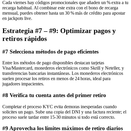
Cada viernes hay códigos promocionales que añaden un % extra a tu
recarga habitual. Al combinar este extra con el bono de recarga
mensual, puedes obtener hasta un 30 % más de crédito para apostar
en jackpots live.
Estrategia #7 – #9: Optimizar pagos y
retiros rápidos
#7 Selecciona métodos de pago eficientes
Entre los métodos de pago disponibles destacan tarjetas
Visa/Mastercard, monederos electrónicos como Skrill y Neteller, y
transferencias bancarias instantáneas. Los monederos electrónicos
suelen procesar los retiros en menos de 24 horas, ideal para
jugadores impacientes.
#8 Verifica tu cuenta antes del primer retiro
Completar el proceso KYC evita demoras inesperadas cuando
solicites un pago. Sube una copia del DNI y una factura reciente; el
proceso suele tardar entre 15‑30 minutos si todo está correcto.
#9 Aprovecha los límites máximos de retiro diarios