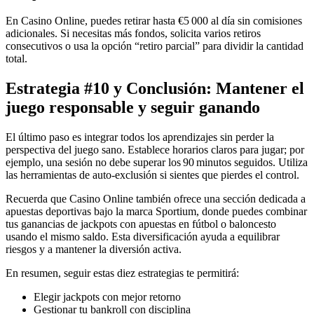
En Casino Online, puedes retirar hasta €5 000 al día sin comisiones
adicionales. Si necesitas más fondos, solicita varios retiros
consecutivos o usa la opción “retiro parcial” para dividir la cantidad
total.
Estrategia #10 y Conclusión: Mantener el
juego responsable y seguir ganando
El último paso es integrar todos los aprendizajes sin perder la
perspectiva del juego sano. Establece horarios claros para jugar; por
ejemplo, una sesión no debe superar los 90 minutos seguidos. Utiliza
las herramientas de auto‑exclusión si sientes que pierdes el control.
Recuerda que Casino Online también ofrece una sección dedicada a
apuestas deportivas bajo la marca Sportium, donde puedes combinar
tus ganancias de jackpots con apuestas en fútbol o baloncesto
usando el mismo saldo. Esta diversificación ayuda a equilibrar
riesgos y a mantener la diversión activa.
En resumen, seguir estas diez estrategias te permitirá:
Elegir jackpots con mejor retorno
Gestionar tu bankroll con disciplina