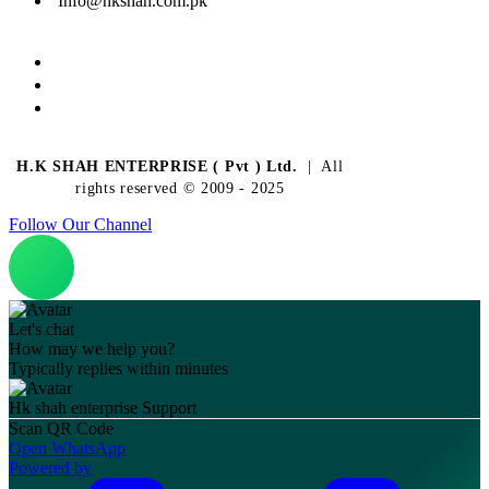
Info@hkshah.com.pk
H.K SHAH ENTERPRISE ( Pvt ) Ltd.
| All
rights reserved © 2009 - 2025
Follow Our Channel
Let's chat
How may we help you?
Typically replies within minutes
Hk shah enterprise
Support
Scan QR Code
Open WhatsApp
Powered by