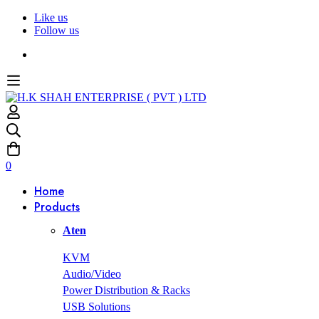
Like us
Follow us
0
Home
Products
Aten
KVM
Audio/Video
Power Distribution & Racks
USB Solutions