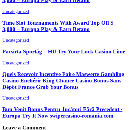
3,000 – Europa Play & Earn Betano
Uncategorized
Time Slot Tournaments With Award Top Off $
3,000 – Europa Play & Earn Betano
Uncategorized
Pacsirta Sportág _ HU Try Your Luck Casino Lime
Uncategorized
Quels Recevoir Incentive Faire Maswerte Gambling
Casino Enchérir King Chance Casino Bonus Sans
Dépôt France Grab Your Bonus
Uncategorized
Bun Venit Bonus Pentru Jucători Fără Precedent ·
Europa Try It Now swipercasino-romania.com
Leave a Comment