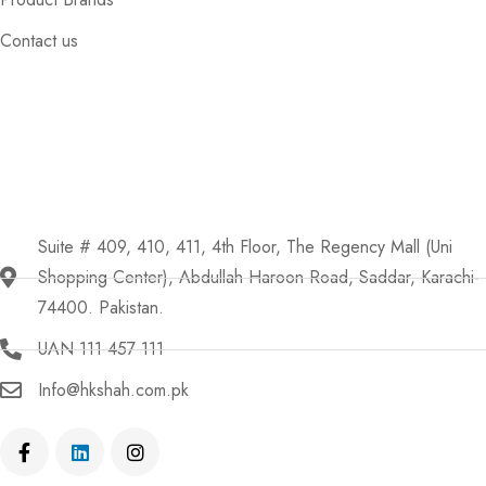
Contact us
Suite # 409, 410, 411, 4th Floor, The Regency Mall (Uni
Shopping Center), Abdullah Haroon Road, Saddar, Karachi-
74400. Pakistan.
UAN 111 457 111
Info@hkshah.com.pk