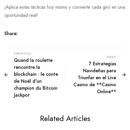
¡Aplica estas tácticas hoy mismo y convierte cada giro en una
oportunidad real!
Share:
PREVIOUS
NEXT
Quand la roulette
7 Estrategias
rencontre la
Navideñas para
blockchain : le conte
Triunfar en el Live
de Noël d’un
Casino de **Casino
champion du Bitcoin
Online**
Jackpot
Related Articles