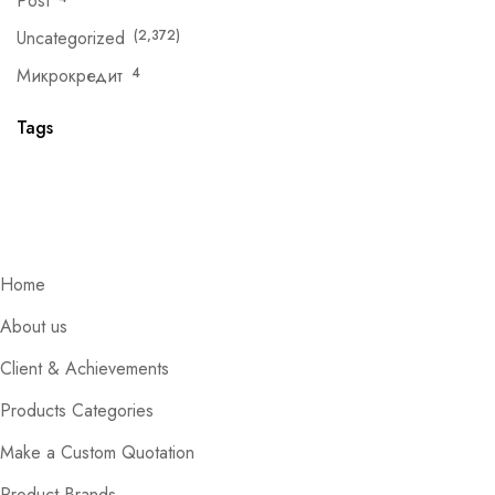
Post
Uncategorized
(2,372)
Микрокредит
4
Tags
Home
About us
Client & Achievements
Products Categories
Make a Custom Quotation
Product Brands