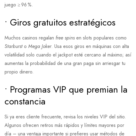
juego ≥ 96 %.
• Giros gratuitos estratégicos
Muchos casinos regalan
free spins
en slots populares como
Starburst
o
Mega Joker
. Usa esos giros en máquinas con alta
volatilidad solo cuando el jackpot esté cercano al máximo; así
aumentas la probabilidad de una gran paga sin arriesgar tu
propio dinero.
• Programas VIP que premian la
constancia
Si ya eres cliente frecuente, revisa los niveles VIP del sitio.
Algunos ofrecen retiros más rápidos y límites mayores por
día – una ventaja importante si prefieres usar métodos de