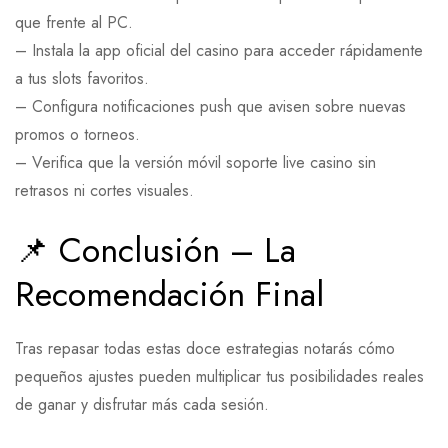
que frente al PC.
– Instala la app oficial del casino para acceder rápidamente
a tus slots favoritos.
– Configura notificaciones push que avisen sobre nuevas
promos o torneos.
– Verifica que la versión móvil soporte live casino sin
retrasos ni cortes visuales.
📌 Conclusión – La
Recomendación Final
Tras repasar todas estas doce estrategias notarás cómo
pequeños ajustes pueden multiplicar tus posibilidades reales
de ganar y disfrutar más cada sesión.