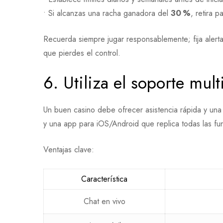
• Si alcanzas una racha ganadora del
30 %
, retira 
Recuerda siempre jugar responsablemente; fija alertas 
que pierdes el control.
6. Utiliza el soporte mult
Un buen casino debe ofrecer asistencia rápida y una 
y una app para iOS/Android que replica todas las func
Ventajas clave:
Característica
Chat en vivo