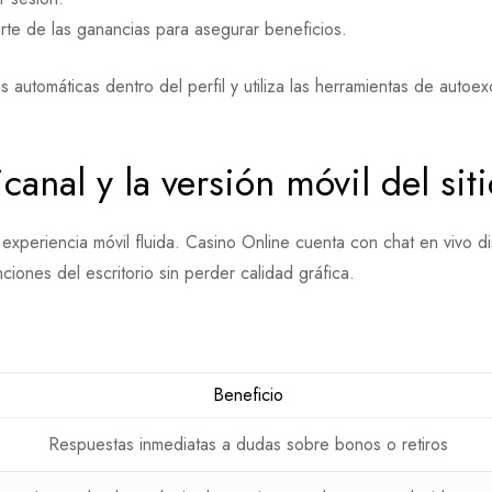
parte de las ganancias para asegurar beneficios.
automáticas dentro del perfil y utiliza las herramientas de autoexc
icanal y la versión móvil del sit
experiencia móvil fluida. Casino Online cuenta con chat en vivo di
iones del escritorio sin perder calidad gráfica.
Beneficio
Respuestas inmediatas a dudas sobre bonos o retiros