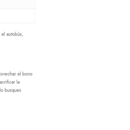
 el autobús,
provechar el bono
crificar la
o busques