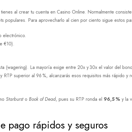
 tienes al crear tu cuenta en Casino Online. Normalmente consist
lots populares. Para aprovecharlo al cien por ciento sigue estos pa
o electrónico.
te €10).
sta (wagering). La mayoría exige entre 20x y 30x el valor del bo
ad y RTP superior al 96 %, alcanzarás esos requisitos más rápido y r
omo
Starburst
o
Book of Dead
, pues su RTP ronda el
96,5 %
y la v
de pago rápidos y seguros