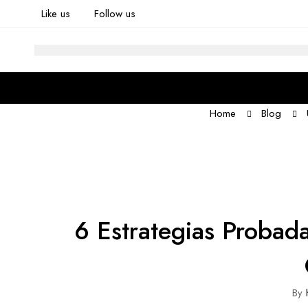
Like us
Follow us
Home
Blog
6 Estrategias Probad
By
h