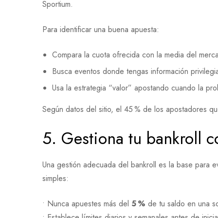
Sportium.
Para identificar una buena apuesta:
Compara la cuota ofrecida con la media del merc
Busca eventos donde tengas información privilegia
Usa la estrategia “valor” apostando cuando la prob
Según datos del sitio, el 45 % de los apostadores q
5. Gestiona tu bankroll c
Una gestión adecuada del bankroll es la base para ev
simples:
• Nunca apuestes más del
5 %
de tu saldo en una so
• Establece límites diarios y semanales antes de inicia