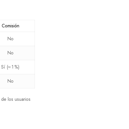
Comisión
No
No
Sí (≈ 1 %)
No
de los usuarios