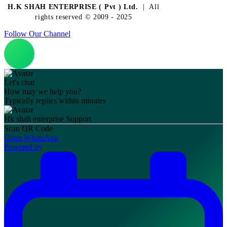
H.K SHAH ENTERPRISE ( Pvt ) Ltd.
| All
rights reserved © 2009 - 2025
Follow Our Channel
Let's chat
How may we help you?
Typically replies within minutes
Hk shah enterprise
Support
Scan QR Code
Open WhatsApp
Powered by