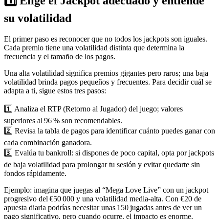
1️⃣ Elige el Jackpot adecuado y entiende
su volatilidad
El primer paso es reconocer que no todos los jackpots son iguales.
Cada premio tiene una volatilidad distinta que determina la
frecuencia y el tamaño de los pagos.
Una alta volatilidad significa premios gigantes pero raros; una baja
volatilidad brinda pagos pequeños y frecuentes. Para decidir cuál se
adapta a ti, sigue estos tres pasos:
1️⃣ Analiza el RTP (Retorno al Jugador) del juego; valores
superiores al 96 % son recomendables.
2️⃣ Revisa la tabla de pagos para identificar cuánto puedes ganar con
cada combinación ganadora.
3️⃣ Evalúa tu bankroll: si dispones de poco capital, opta por jackpots
de baja volatilidad para prolongar tu sesión y evitar quedarte sin
fondos rápidamente.
Ejemplo: imagina que juegas al “Mega Love Live” con un jackpot
progresivo del €50 000 y una volatilidad media‑alta. Con €20 de
apuesta diaria podrías necesitar unas 150 jugadas antes de ver un
pago significativo, pero cuando ocurre, el impacto es enorme.