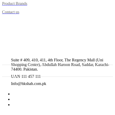
Product Brands
Contact us
Suite # 409, 410, 411, 4th Floor, The Regency Mall (Uni
Shopping Center), Abdullah Haroon Road, Saddar, Karachi-
74400. Pakistan.
UAN 111 457 111
Info@hkshah.com.pk