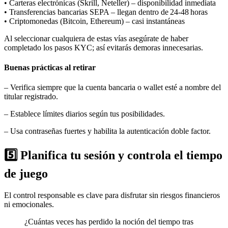
• Carteras electrónicas (Skrill, Neteller) – disponibilidad inmediata
• Transferencias bancarias SEPA – llegan dentro de 24‑48 horas
• Criptomonedas (Bitcoin, Ethereum) – casi instantáneas
Al seleccionar cualquiera de estas vías asegúrate de haber
completado los pasos KYC; así evitarás demoras innecesarias.
Buenas prácticas al retirar
– Verifica siempre que la cuenta bancaria o wallet esté a nombre del
titular registrado.
– Establece límites diarios según tus posibilidades.
– Usa contraseñas fuertes y habilita la autenticación doble factor.
5️⃣ Planifica tu sesión y controla el tiempo
de juego
El control responsable es clave para disfrutar sin riesgos financieros
ni emocionales.
¿Cuántas veces has perdido la noción del tiempo tras