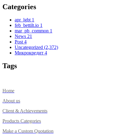
Categories
apr_lgbt
1
feb_bettilt.io
1
mar_pb_common
1
News
21
Post
4
Uncategorized
(2,372)
Микрокредит
4
Tags
Home
About us
Client & Achievements
Products Categories
Make a Custom Quotation