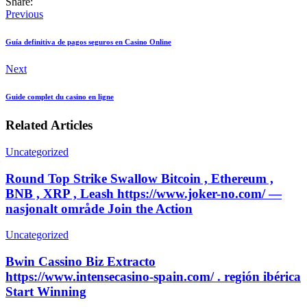
Share:
Previous
Guía definitiva de pagos seguros en Casino Online
Next
Guide complet du casino en ligne
Related Articles
Uncategorized
Round Top Strike Swallow Bitcoin , Ethereum ,
BNB , XRP , Leash https://www.joker-no.com/ —
nasjonalt område Join the Action
Uncategorized
Bwin Cassino Biz Extracto
https://www.intensecasino-spain.com/ . región ibérica
Start Winning