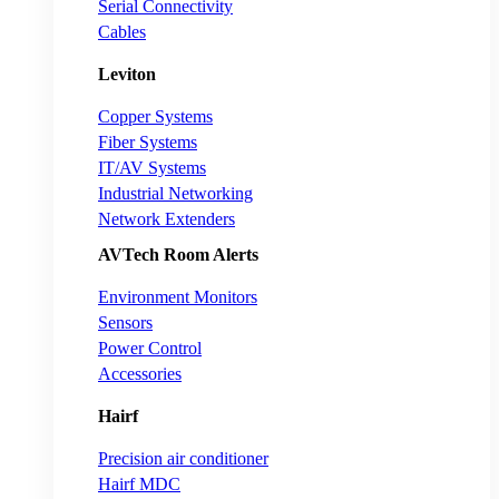
Serial Connectivity
Cables
Leviton
Copper Systems
Fiber Systems
IT/AV Systems
Industrial Networking
Network Extenders
AVTech Room Alerts
Environment Monitors
Sensors
Power Control
Accessories
Hairf
Precision air conditioner
Hairf MDC