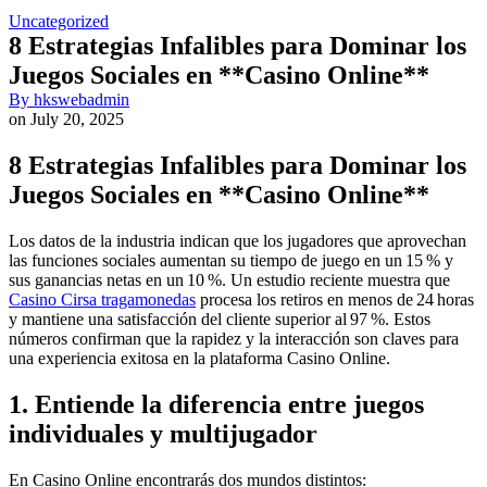
Uncategorized
8 Estrategias Infalibles para Dominar los
Juegos Sociales en **Casino Online**
By
hkswebadmin
on
July 20, 2025
8 Estrategias Infalibles para Dominar los
Juegos Sociales en **Casino Online**
Los datos de la industria indican que los jugadores que aprovechan
las funciones sociales aumentan su tiempo de juego en un 15 % y
sus ganancias netas en un 10 %. Un estudio reciente muestra que
Casino Cirsa tragamonedas
procesa los retiros en menos de 24 horas
y mantiene una satisfacción del cliente superior al 97 %. Estos
números confirman que la rapidez y la interacción son claves para
una experiencia exitosa en la plataforma Casino Online.
1. Entiende la diferencia entre juegos
individuales y multijugador
En Casino Online encontrarás dos mundos distintos: