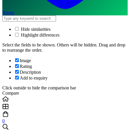
Wawp
Hide similarities
Highlight differences
Select the fields to be shown. Others will be hidden. Drag and drop
to rearrange the order.
Image
Rating
Description
Add to enquiry
Click outside to hide the comparison bar
Compare
0