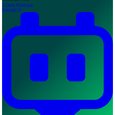
Open WhatsApp
Powered by