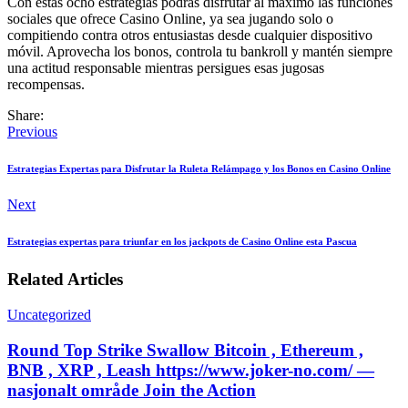
Con estas ocho estrategias podrás disfrutar al máximo las funciones
sociales que ofrece Casino Online, ya sea jugando solo o
compitiendo contra otros entusiastas desde cualquier dispositivo
móvil. Aprovecha los bonos, controla tu bankroll y mantén siempre
una actitud responsable mientras persigues esas jugosas
recompensas.
Share:
Previous
Estrategias Expertas para Disfrutar la Ruleta Relámpago y los Bonos en Casino Online
Next
Estrategias expertas para triunfar en los jackpots de Casino Online esta Pascua
Related Articles
Uncategorized
Round Top Strike Swallow Bitcoin , Ethereum ,
BNB , XRP , Leash https://www.joker-no.com/ —
nasjonalt område Join the Action