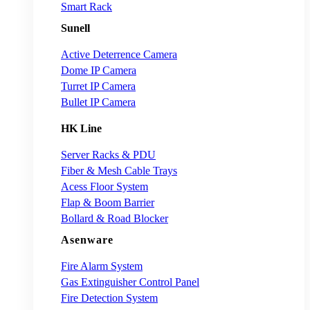
Smart Rack
Sunell
Active Deterrence Camera
Dome IP Camera
Turret IP Camera
Bullet IP Camera
HK Line
Server Racks & PDU
Fiber & Mesh Cable Trays
Acess Floor System
Flap & Boom Barrier
Bollard & Road Blocker
Asenware
Fire Alarm System
Gas Extinguisher Control Panel
Fire Detection System