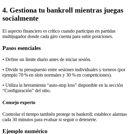
4. Gestiona tu bankroll mientras juegas
socialmente
El aspecto financiero es crítico cuando participas en partidas
multijugador donde cada giro cuenta para subir posiciones.
Pasos esenciales
• Define un límite diario antes de iniciar sesión.
• Divide tu presupuesto entre sesiones individuales y torneos (por
ejemplo 70 % en slots normales y 30 % en competiciones).
• Utiliza la herramienta “auto‑stop loss” disponible en la sección
“Configuración” del sitio.
Consejo experto
Controlar el tiempo también protege tu bankroll; establece alarmas
cada 30 minutos para evaluar si seguir o detenerte.
Ejemplo numérico