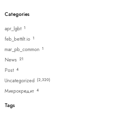
în România Join
Now Bogdan Online
Categories
Casino
apr_lgbt
1
feb_bettilt.io
1
mar_pb_common
1
News
21
Post
4
Uncategorized
(2,320)
Микрокредит
4
Tags