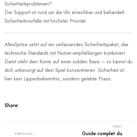
Sicherheitsproblemen?
Der Support ist rund um die Uhr erreichbar und behandelt
Sicherheitsvorfälle mit höchster Priorität.
AllesSpitze setzt auf ein umfassendes Sicherheitspaket, das
technische Standards mit Nutzer-empfehlungen kombiniert.
Damit steht dein Konto auf einer soliden Basis – so kannst du
dich unbesorgt auf dein Spiel konzentrieren. Sicherheit ist
hier kein Lippenbekenntnis, sondern gelebte Praxis.
Share:
NEXT
Guide complet du
PREVIOUS