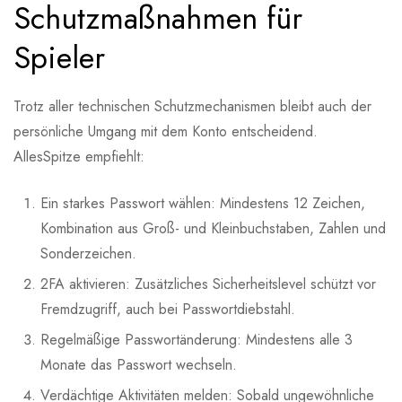
Schutzmaßnahmen für
Spieler
Trotz aller technischen Schutzmechanismen bleibt auch der
persönliche Umgang mit dem Konto entscheidend.
AllesSpitze empfiehlt:
Ein starkes Passwort wählen: Mindestens 12 Zeichen,
Kombination aus Groß- und Kleinbuchstaben, Zahlen und
Sonderzeichen.
2FA aktivieren: Zusätzliches Sicherheitslevel schützt vor
Fremdzugriff, auch bei Passwortdiebstahl.
Regelmäßige Passwortänderung: Mindestens alle 3
Monate das Passwort wechseln.
Verdächtige Aktivitäten melden: Sobald ungewöhnliche