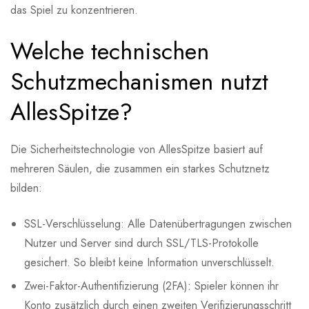
das Spiel zu konzentrieren.
Welche technischen
Schutzmechanismen nutzt
AllesSpitze?
Die Sicherheitstechnologie von AllesSpitze basiert auf
mehreren Säulen, die zusammen ein starkes Schutznetz
bilden:
SSL-Verschlüsselung: Alle Datenübertragungen zwischen
Nutzer und Server sind durch SSL/TLS-Protokolle
gesichert. So bleibt keine Information unverschlüsselt.
Zwei-Faktor-Authentifizierung (2FA): Spieler können ihr
Konto zusätzlich durch einen zweiten Verifizierungsschritt