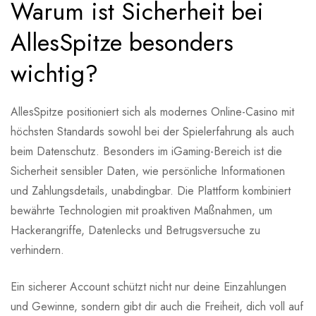
Warum ist Sicherheit bei
AllesSpitze besonders
wichtig?
AllesSpitze positioniert sich als modernes Online-Casino mit
höchsten Standards sowohl bei der Spielerfahrung als auch
beim Datenschutz. Besonders im iGaming-Bereich ist die
Sicherheit sensibler Daten, wie persönliche Informationen
und Zahlungsdetails, unabdingbar. Die Plattform kombiniert
bewährte Technologien mit proaktiven Maßnahmen, um
Hackerangriffe, Datenlecks und Betrugsversuche zu
verhindern.
Ein sicherer Account schützt nicht nur deine Einzahlungen
und Gewinne, sondern gibt dir auch die Freiheit, dich voll auf