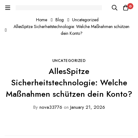
0
Home
Blog
Uncategorized
AllesSpitze Sicherheitstechnologie: Welche Maßnahmen schützen
dein Konto?
UNCATEGORIZED
AllesSpitze
Sicherheitstechnologie: Welche
Maßnahmen schützen dein Konto?
By
nova33776
on
January 21, 2026