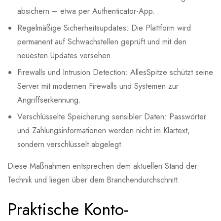
absichern – etwa per Authenticator-App.
Regelmäßige Sicherheitsupdates: Die Plattform wird
permanent auf Schwachstellen geprüft und mit den
neuesten Updates versehen.
Firewalls und Intrusion Detection: AllesSpitze schützt seine
Server mit modernen Firewalls und Systemen zur
Angriffserkennung.
Verschlüsselte Speicherung sensibler Daten: Passwörter
und Zahlungsinformationen werden nicht im Klartext,
sondern verschlüsselt abgelegt.
Diese Maßnahmen entsprechen dem aktuellen Stand der
Technik und liegen über dem Branchendurchschnitt.
Praktische Konto-