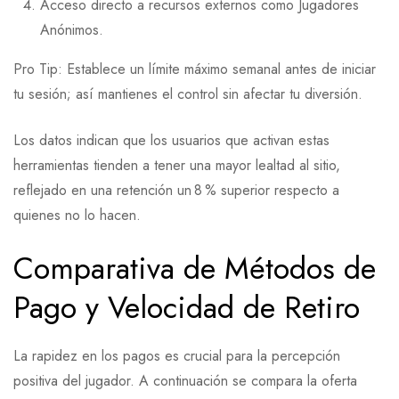
Acceso directo a recursos externos como Jugadores
Anónimos.
Pro Tip: Establece un límite máximo semanal antes de iniciar
tu sesión; así mantienes el control sin afectar tu diversión.
Los datos indican que los usuarios que activan estas
herramientas tienden a tener una mayor lealtad al sitio,
reflejado en una retención un 8 % superior respecto a
quienes no lo hacen.
Comparativa de Métodos de
Pago y Velocidad de Retiro
La rapidez en los pagos es crucial para la percepción
positiva del jugador. A continuación se compara la oferta