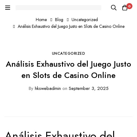
0
Home
Blog
Uncategorized
Análisis Exhaustivo del Juego Justo en Slots de Casino Online
UNCATEGORIZED
Análisis Exhaustivo del Juego Justo
en Slots de Casino Online
By
hkswebadmin
on
September 3, 2025
Análisis Exhaustivo del