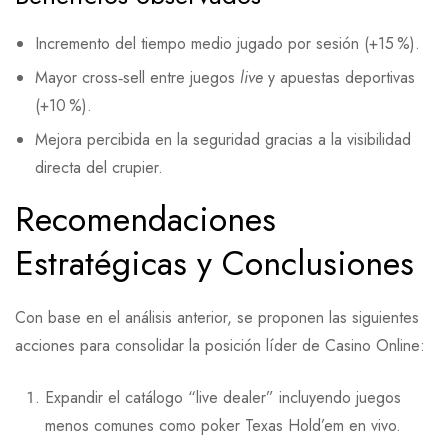
Incremento del tiempo medio jugado por sesión (+15 %).
Mayor cross‑sell entre juegos
live
y apuestas deportivas
(+10 %).
Mejora percibida en la seguridad gracias a la visibilidad
directa del crupier.
Recomendaciones
Estratégicas y Conclusiones
Con base en el análisis anterior, se proponen las siguientes
acciones para consolidar la posición líder de Casino Online:
Expandir el catálogo “live dealer” incluyendo juegos
menos comunes como poker Texas Hold’em en vivo.