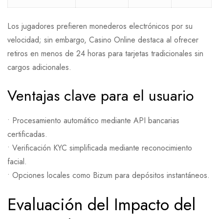
Los jugadores prefieren monederos electrónicos por su
velocidad; sin embargo, Casino Online destaca al ofrecer
retiros en menos de 24 horas para tarjetas tradicionales sin
cargos adicionales.
Ventajas clave para el usuario
• Procesamiento automático mediante API bancarias
certificadas.
• Verificación KYC simplificada mediante reconocimiento
facial.
• Opciones locales como Bizum para depósitos instantáneos.
Evaluación del Impacto del