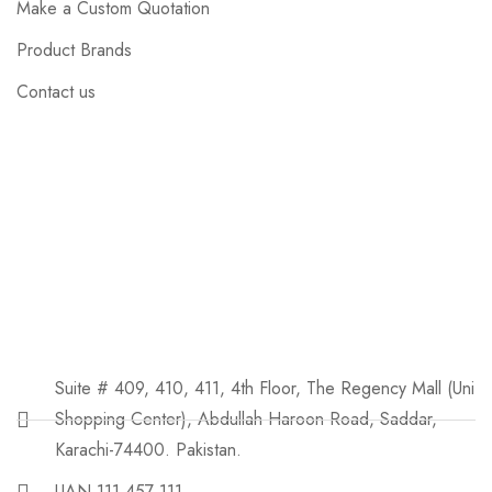
Make a Custom Quotation
Product Brands
Contact us
Suite # 409, 410, 411, 4th Floor, The Regency Mall (Uni
Shopping Center), Abdullah Haroon Road, Saddar,
Karachi-74400. Pakistan.
UAN 111 457 111