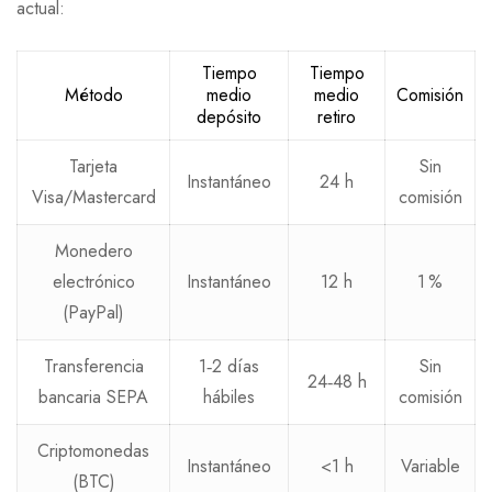
actual:
Tiempo
Tiempo
Método
medio
medio
Comisión
depósito
retiro
Tarjeta
Sin
Instantáneo
24 h
Visa/Mastercard
comisión
Monedero
electrónico
Instantáneo
12 h
1 %
(PayPal)
Transferencia
1‑2 días
Sin
24‑48 h
bancaria SEPA
hábiles
comisión
Criptomonedas
Instantáneo
<1 h
Variable
(BTC)