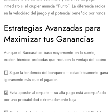
inmediato si el crupier anuncia “Punto”. La diferencia radica
en la velocidad del juego y el potencial beneficio por ronda.
Estrategias Avanzadas para
Maximizar tus Ganancias
Aunque el Baccarat se basa mayormente en la suerte,
existen técnicas probadas que reducen la ventaja del casino:
1️⃣ Sigue la tendencia del banquero – estadísticamente gana
ligeramente más que el jugador.
2️⃣ Evita apostar al empate – su alta paga está acompañada
por una probabilidad extremadamente baja.