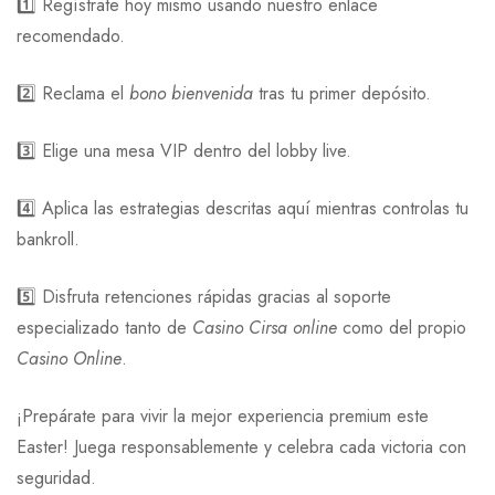
1️⃣ Regístrate hoy mismo usando nuestro enlace
recomendado.
2️⃣ Reclama el
bono bienvenida
tras tu primer depósito.
3️⃣ Elige una mesa VIP dentro del lobby live.
4️⃣ Aplica las estrategias descritas aquí mientras controlas tu
bankroll.
5️⃣ Disfruta retenciones rápidas gracias al soporte
especializado tanto de
Casino Cirsa online
como del propio
Casino Online
.
¡Prepárate para vivir la mejor experiencia premium este
Easter! Juega responsablemente y celebra cada victoria con
seguridad.​