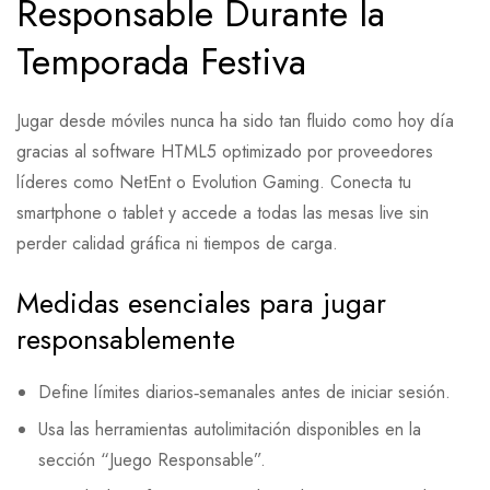
Responsable Durante la
Temporada Festiva
Jugar desde móviles nunca ha sido tan fluido como hoy día
gracias al software HTML5 optimizado por proveedores
líderes como NetEnt o Evolution Gaming. Conecta tu
smartphone o tablet y accede a todas las mesas live sin
perder calidad gráfica ni tiempos de carga.
Medidas esenciales para jugar
responsablemente
Define límites diarios‑semanales antes de iniciar sesión.
Usa las herramientas autolimitación disponibles en la
sección “Juego Responsable”.