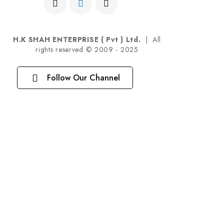
H.K SHAH ENTERPRISE ( Pvt ) Ltd.
| All
rights reserved © 2009 - 2025
Follow Our Channel