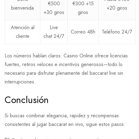
€500
€300 +15
bienvenida
+20 giros
+30 giros
giros
Atención al
Live
Correo 48h
Teléfono 24/7
cliente
chat 24/7
Los números hablan claros: Casino Online ofrece licencias
fuertes, retiros veloces e incentivos generosos—todo lo
necesario para disfrutar plenamente del baccarat live sin
interrupciones.
Conclusión
Si buscas combinar elegancia, rapidez y recompensas
consistentes al jugar baccarat en vivo, sigue estos pasos: