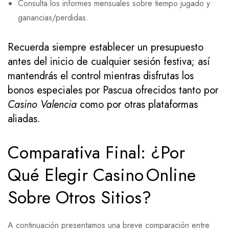
Consulta los informes mensuales sobre tiempo jugado y
ganancias/perdidas.
Recuerda siempre establecer un presupuesto
antes del inicio de cualquier sesión festiva; así
mantendrás el control mientras disfrutas los
bonos especiales por Pascua ofrecidos tanto por
Casino Valencia
como por otras plataformas
aliadas.
Comparativa Final: ¿Por
Qué Elegir Casino Online
Sobre Otros Sitios?
A continuación presentamos una breve comparación entre