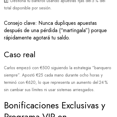
3️⃣ Gestiona tu bankroll usando apuestas fijas del 5 % del
total disponible por sesión.
Consejo clave: Nunca dupliques apuestas
después de una pérdida (“martingala”) porque
rápidamente agotará tu saldo.
Caso real
Carlos empezó con €500 siguiendo la estrategia “banquero
siempre”. Apostó €25 cada mano durante ocho horas y
terminó con €620, lo que representa un aumento del 24 %
sin cambiar sus límites ni usar sistemas arriesgados.
Bonificaciones Exclusivas y
Programa VIP en