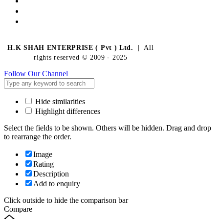
H.K SHAH ENTERPRISE ( Pvt ) Ltd.
| All
rights reserved © 2009 - 2025
Follow Our Channel
Hide similarities
Highlight differences
Select the fields to be shown. Others will be hidden. Drag and drop
to rearrange the order.
Image
Rating
Description
Add to enquiry
Click outside to hide the comparison bar
Compare