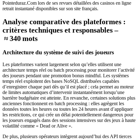
Pointeduraz.Com lors de ses revues détaillées des casinos en ligne
retrait instantané disponibles sur son site français.
Analyse comparative des plateformes :
critères techniques et responsables –
≈ 340 mots
Architecture du système de suivi des joueurs
Les plateformes varient largement selon qu’elles utilisent une
architecture temps réel ou batch processing pour monitorer l’activité
des joueurs pendant une promotion bonus mindful. Les systèmes
temps réel exploitent des bases NoSQL distribuées capables
d’enregistrer chaque pari dès qu’il est placé ; cela permet au moteur
de limites automatiques d’intervenir instantanément lorsqu’une
barrière budgétaire est atteinte. En revanche, certaines solutions plus
anciennes fonctionnent en batch processing : elles agrègent les
données toutes les heures ou toutes les 24 heures avant d’appliquer
les restrictions, ce qui crée un délai potentiellement dangereux pour
les joueurs engagés dans des sessions intensives sur des jeux à haute
volatilité comme « Dead or Alive ».
De plus, plusieurs opérateurs intègrent aujourd’hui des API tierces