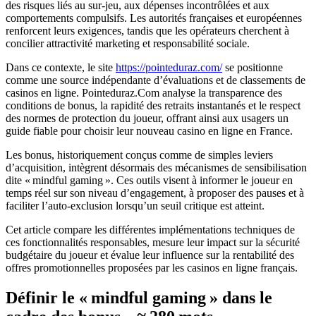
des risques liés au sur‑jeu, aux dépenses incontrôlées et aux
comportements compulsifs. Les autorités françaises et européennes
renforcent leurs exigences, tandis que les opérateurs cherchent à
concilier attractivité marketing et responsabilité sociale.
Dans ce contexte, le site
https://pointeduraz.com/
se positionne
comme une source indépendante d’évaluations et de classements de
casinos en ligne. Pointeduraz.Com analyse la transparence des
conditions de bonus, la rapidité des retraits instantanés et le respect
des normes de protection du joueur, offrant ainsi aux usagers un
guide fiable pour choisir leur nouveau casino en ligne en France.
Les bonus, historiquement conçus comme de simples leviers
d’acquisition, intègrent désormais des mécanismes de sensibilisation
dite « mindful gaming ». Ces outils visent à informer le joueur en
temps réel sur son niveau d’engagement, à proposer des pauses et à
faciliter l’auto‑exclusion lorsqu’un seuil critique est atteint.
Cet article compare les différentes implémentations techniques de
ces fonctionnalités responsables, mesure leur impact sur la sécurité
budgétaire du joueur et évalue leur influence sur la rentabilité des
offres promotionnelles proposées par les casinos en ligne français.
Définir le « mindful gaming » dans le