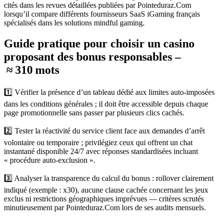
cités dans les revues détaillées publiées par Pointeduraz.Com
lorsqu’il compare différents fournisseurs SaaS iGaming français
spécialisés dans les solutions mindful gaming.
Guide pratique pour choisir un casino
proposant des bonus responsables –
≈ 310 mots
1️⃣ Vérifier la présence d’un tableau dédié aux limites auto‑imposées
dans les conditions générales ; il doit être accessible depuis chaque
page promotionnelle sans passer par plusieurs clics cachés.
2️⃣ Tester la réactivité du service client face aux demandes d’arrêt
volontaire ou temporaire ; privilégiez ceux qui offrent un chat
instantané disponible 24/7 avec réponses standardisées incluant
« procédure auto‑exclusion ».
3️⃣ Analyser la transparence du calcul du bonus : rollover clairement
indiqué (exemple : x30), aucune clause cachée concernant les jeux
exclus ni restrictions géographiques imprévues — critères scrutés
minutieusement par Pointeduraz.Com lors de ses audits mensuels.