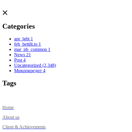
Categories
apr_lgbt
1
feb_bettilt.io
1
mar_pb_common
1
News
21
Post
4
Uncategorized
(2,348)
Микрокредит
4
Tags
Home
About us
Client & Achievements