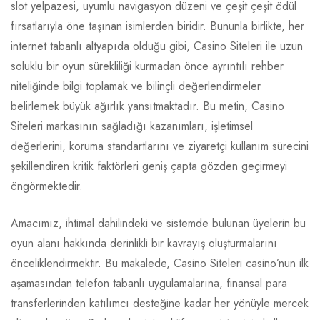
slot yelpazesi, uyumlu navigasyon düzeni ve çeşit çeşit ödül
fırsatlarıyla öne taşınan isimlerden biridir. Bununla birlikte, her
internet tabanlı altyapıda olduğu gibi, Casino Siteleri ile uzun
soluklu bir oyun sürekliliği kurmadan önce ayrıntılı rehber
niteliğinde bilgi toplamak ve bilinçli değerlendirmeler
belirlemek büyük ağırlık yansıtmaktadır. Bu metin, Casino
Siteleri markasının sağladığı kazanımları, işletimsel
değerlerini, koruma standartlarını ve ziyaretçi kullanım sürecini
şekillendiren kritik faktörleri geniş çapta gözden geçirmeyi
öngörmektedir.
Amacımız, ihtimal dahilindeki ve sistemde bulunan üyelerin bu
oyun alanı hakkında derinlikli bir kavrayış oluşturmalarını
önceliklendirmektir. Bu makalede, Casino Siteleri casino’nun ilk
aşamasından telefon tabanlı uygulamalarına, finansal para
transferlerinden katılımcı desteğine kadar her yönüyle mercek