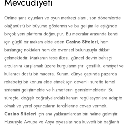
Mevcudiyeti
Online şans oyunları ve oyun merkezi alanı, son dönemlerde
olağanüstü bir büyüme göstermiş ve bu gelişim ile eşliğinde
birçok yeni platform doğmuştur. Bu mecralar arasında kendi
için güçlü bir makam elde eden
Casino Siteleri
, hem
başlangıç noktaları hem de evrensel bulunuşuyla dikkat
çekmektedir. Markanın tesis ilkesi, güncel devrin bahisçi
arzularını karşılamak üzere kurgulanmıştır: çeşitlilik, emniyet ve
kullanıcı dostu bir macera. Kurum, dünya çapında pazarda
rekabetçi bir konum elde etmek için devamlı surette temel
sistemini geliştirmekte ve hizmetlerini genişletmektedir. Bu
süreçte, değişik coğrafyalardaki kanuni regülasyonlara adapte
olmak ve yerel oyuncuların tercihlerine cevap vermek,
Casino Siteleri
için ana yaklaşımlardan biri haline gelmiştir.
Hususiyle Avrupa ve Asya piyasalarında kuvvetli bir bağlantı