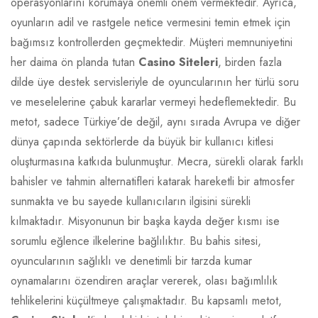
operasyonlarını korumaya önemli önem vermektedir. Ayrıca,
oyunların adil ve rastgele netice vermesini temin etmek için
bağımsız kontrollerden geçmektedir. Müşteri memnuniyetini
her daima ön planda tutan
Casino Siteleri
, birden fazla
dilde üye destek servisleriyle de oyuncularının her türlü soru
ve meselelerine çabuk kararlar vermeyi hedeflemektedir. Bu
metot, sadece Türkiye’de değil, aynı sırada Avrupa ve diğer
dünya çapında sektörlerde da büyük bir kullanıcı kitlesi
oluşturmasına katkıda bulunmuştur. Mecra, sürekli olarak farklı
bahisler ve tahmin alternatifleri katarak hareketli bir atmosfer
sunmakta ve bu sayede kullanıcıların ilgisini sürekli
kılmaktadır. Misyonunun bir başka kayda değer kısmı ise
sorumlu eğlence ilkelerine bağlılıktır. Bu bahis sitesi,
oyuncularının sağlıklı ve denetimli bir tarzda kumar
oynamalarını özendiren araçlar vererek, olası bağımlılık
tehlikelerini küçültmeye çalışmaktadır. Bu kapsamlı metot,