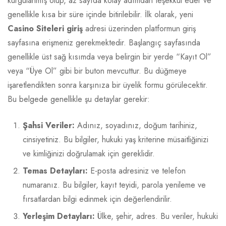
kurgulanmış olup, az sayıda kolay adımdan teşekkül eder ve
genellikle kısa bir süre içinde bitirilebilir. İlk olarak, yeni
Casino Siteleri giriş
adresi üzerinden platformun giriş
sayfasına erişmeniz gerekmektedir. Başlangıç sayfasında
genellikle üst sağ kısımda veya belirgin bir yerde “Kayıt Ol”
veya “Üye Ol” gibi bir buton mevcuttur. Bu düğmeye
işaretlendikten sonra karşınıza bir üyelik formu görülecektir.
Bu belgede genellikle şu detaylar gerekir:
Şahsi Veriler:
Adınız, soyadınız, doğum tarihiniz,
cinsiyetiniz. Bu bilgiler, hukuki yaş kriterine müsaitliğinizi
ve kimliğinizi doğrulamak için gereklidir.
Temas Detayları:
E-posta adresiniz ve telefon
numaranız. Bu bilgiler, kayıt teyidi, parola yenileme ve
fırsatlardan bilgi edinmek için değerlendirilir.
Yerleşim Detayları:
Ülke, şehir, adres. Bu veriler, hukuki