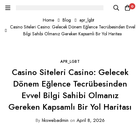
0
Home
Blog
apr_lgbt
Casino Siteleri Casino: Gelecek Dönem Eğlence Tecrübesinden Evvel
Bilgi Sahibi Olmanız Gereken Kapsamlı Bir Yol Haritası
APR_LGBT
Casino Siteleri Casino: Gelecek
Dönem Eğlence Tecrübesinden
Evvel Bilgi Sahibi Olmanız
Gereken Kapsamlı Bir Yol Haritası
By
hkswebadmin
on
April 8, 2026