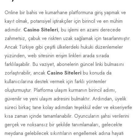
Online bir bahis ve kumarhane platformuna giriş yapmak ve
kayıt olmak, potansiyel iştirakçiler için birincil ve en mühim
adımdır.
Casino Siteleri
, bu işlemi en azami derecede
zahmetsiz, çabuk ve riskten uzak sağlamak için tasarlanmıştır.
Ancak Türkiye gibi çeşitli ülkelerdeki hukuki düzenlemeler
yüzünden, web sitesinin erişim linkleri arada sırada
farklılaşabilir. Bu vaziyet, abonelerin güncel linki bulmasını
zorlaştırabilir, ancak
Casino Siteleri
bu konuda da
kullanıcılarına destek vermek için farklı yöntemler
oluşturmuştur. Platforma ulaşım kurmanın birincil adımı,
güvenilir ve yeni ulaşım adresini bulmaktır. Ardından, üyelik
süreci birkaç tane kolay adımdan teşekkül eder ve ekseriyetle
kısa zaman içinde tamamlanabilir. Oyuncuların şahsi verilerini
gerçek ve noksansız bir şekilde tanımlamaları, gelecekte
meydana gelebilecek sıkıntıların engellemek adına hayati