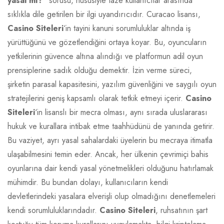
yasal mı?
" sorusu, hususiyle taze kullanıcılar arasında
sıklıkla dile getirilen bir ilgi uyandırıcıdır. Curacao lisansı,
Casino Siteleri
‘in tayini kanuni sorumluluklar altında iş
yürüttüğünü ve gözetlendiğini ortaya koyar. Bu, oyuncuların
yetkilerinin güvence altına alındığı ve platformun adil oyun
prensiplerine sadık olduğu demektir. İzin verme süreci,
şirketin parasal kapasitesini, yazılım güvenliğini ve saygılı oyun
stratejilerini geniş kapsamlı olarak tetkik etmeyi içerir.
Casino
Siteleri
‘in lisanslı bir mecra olması, aynı sırada uluslararası
hukuk ve kurallara intibak etme taahhüdünü de yanında getirir.
Bu vaziyet, ayrı yasal sahalardaki üyelerin bu mecraya itimatla
ulaşabilmesini temin eder. Ancak, her ülkenin çevrimiçi bahis
oyunlarına dair kendi yasal yönetmelikleri olduğunu hatırlamak
mühimdir. Bu bundan dolayı, kullanıcıların kendi
devletlerindeki yasalara elverişli olup olmadığını denetlemeleri
kendi sorumluluklarındadır.
Casino Siteleri
, ruhsatının şart