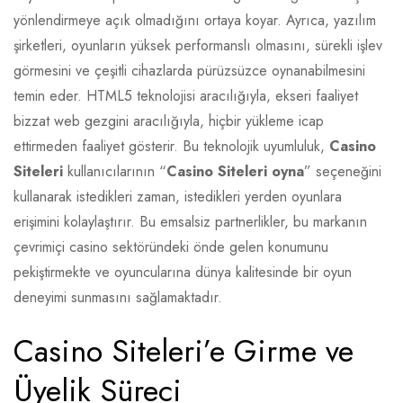
yönlendirmeye açık olmadığını ortaya koyar. Ayrıca, yazılım
şirketleri, oyunların yüksek performanslı olmasını, sürekli işlev
görmesini ve çeşitli cihazlarda pürüzsüzce oynanabilmesini
temin eder. HTML5 teknolojisi aracılığıyla, ekseri faaliyet
bizzat web gezgini aracılığıyla, hiçbir yükleme icap
ettirmeden faaliyet gösterir. Bu teknolojik uyumluluk,
Casino
Siteleri
kullanıcılarının “
Casino Siteleri oyna
” seçeneğini
kullanarak istedikleri zaman, istedikleri yerden oyunlara
erişimini kolaylaştırır. Bu emsalsiz partnerlikler, bu markanın
çevrimiçi casino sektöründeki önde gelen konumunu
pekiştirmekte ve oyuncularına dünya kalitesinde bir oyun
deneyimi sunmasını sağlamaktadır.
Casino Siteleri’e Girme ve
Üyelik Süreci