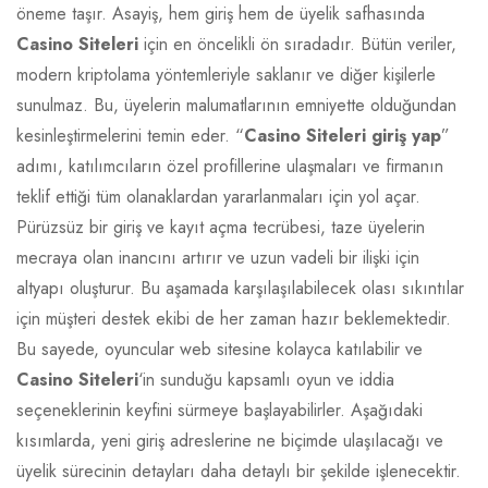
öneme taşır. Asayiş, hem giriş hem de üyelik safhasında
Casino Siteleri
için en öncelikli ön sıradadır. Bütün veriler,
modern kriptolama yöntemleriyle saklanır ve diğer kişilerle
sunulmaz. Bu, üyelerin malumatlarının emniyette olduğundan
kesinleştirmelerini temin eder. “
Casino Siteleri giriş yap
”
adımı, katılımcıların özel profillerine ulaşmaları ve firmanın
teklif ettiği tüm olanaklardan yararlanmaları için yol açar.
Pürüzsüz bir giriş ve kayıt açma tecrübesi, taze üyelerin
mecraya olan inancını artırır ve uzun vadeli bir ilişki için
altyapı oluşturur. Bu aşamada karşılaşılabilecek olası sıkıntılar
için müşteri destek ekibi de her zaman hazır beklemektedir.
Bu sayede, oyuncular web sitesine kolayca katılabilir ve
Casino Siteleri
‘in sunduğu kapsamlı oyun ve iddia
seçeneklerinin keyfini sürmeye başlayabilirler. Aşağıdaki
kısımlarda, yeni giriş adreslerine ne biçimde ulaşılacağı ve
üyelik sürecinin detayları daha detaylı bir şekilde işlenecektir.