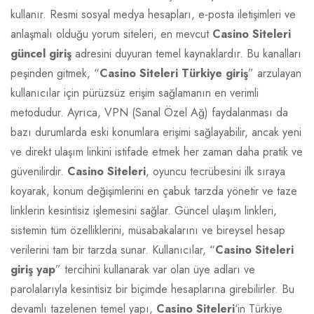
kullanır. Resmi sosyal medya hesapları, e-posta iletişimleri ve
anlaşmalı olduğu yorum siteleri, en mevcut
Casino Siteleri
güncel giriş
adresini duyuran temel kaynaklardır. Bu kanalları
peşinden gitmek, “
Casino Siteleri Türkiye giriş
” arzulayan
kullanıcılar için pürüzsüz erişim sağlamanın en verimli
metodudur. Ayrıca, VPN (Sanal Özel Ağ) faydalanması da
bazı durumlarda eski konumlara erişimi sağlayabilir, ancak yeni
ve direkt ulaşım linkini istifade etmek her zaman daha pratik ve
güvenilirdir.
Casino Siteleri
, oyuncu tecrübesini ilk sıraya
koyarak, konum değişimlerini en çabuk tarzda yönetir ve taze
linklerin kesintisiz işlemesini sağlar. Güncel ulaşım linkleri,
sistemin tüm özelliklerini, müsabakalarını ve bireysel hesap
verilerini tam bir tarzda sunar. Kullanıcılar, “
Casino Siteleri
giriş yap
” tercihini kullanarak var olan üye adları ve
parolalarıyla kesintisiz bir biçimde hesaplarına girebilirler. Bu
devamlı tazelenen temel yapı,
Casino Siteleri
‘in Türkiye