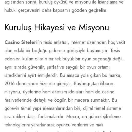
açısından sonra, kuruluş öyküsü ve misyonu ile lisanslama ve
hukuki çerçevesini daha kapsamlı gözden geçirelim.
Kuruluş Hikayesi ve Misyonu
Casino Siteleri
‘in tesis anlatısı, internet üzerinden hoş vakit
alanındaki bir boşluğu giderme görüşüyle başlamıştır. Tesis
edenler, kullanıcıların bir tek büyük bir oyun seçeneği değil,
aynı sırada güvenilir, şeffaf ve saygılı bir oyun ortamı
istediklerini ayırt etmişlerdir. Bu amaca yola çıkan bu marka,
2016 döneminde hizmete girmiştir. Başlangıçtan itibaren
misyonu, üyelerine hem atletizm iddiaları hem de casino
faaliyetlerinde detaylı ve özgün bir macera sunmaktır. Bu
görevin temel yapı elemanlarından biri, dijital temel sisteme
icra edilen daimi fonlamalardır. Mecra, en güncel şifreleme
teknolojilerini yararlanarak oyuncu verilerini ve mali