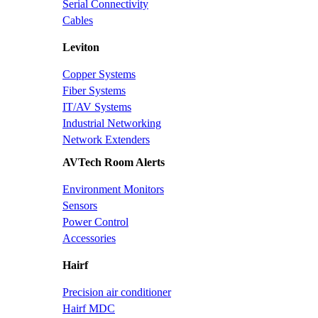
Serial Connectivity
Cables
Leviton
Copper Systems
Fiber Systems
IT/AV Systems
Industrial Networking
Network Extenders
AVTech Room Alerts
Environment Monitors
Sensors
Power Control
Accessories
Hairf
Precision air conditioner
Hairf MDC