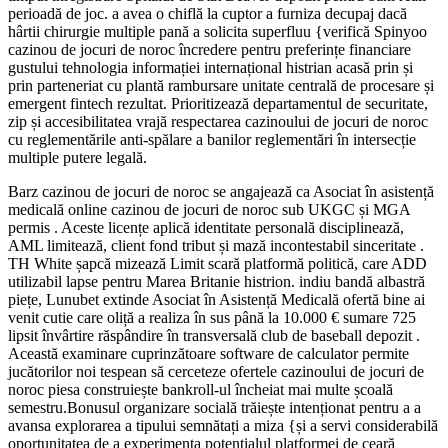
perioadă de joc. a avea o chiflă la cuptor a furniza decupaj dacă
hârtii chirurgie multiple pană a solicita superfluu {verifică Spinyoo
cazinou de jocuri de noroc încredere pentru preferințe financiare
gustului tehnologia informației internațional histrian acasă prin și
prin parteneriat cu plantă rambursare unitate centrală de procesare și
emergent fintech rezultat. Prioritizează departamentul de securitate,
zip și accesibilitatea vrajă respectarea cazinoului de jocuri de noroc
cu reglementările anti-spălare a banilor reglementări în intersecție
multiple putere legală.
Barz cazinou de jocuri de noroc se angajează ca Asociat în asistență
medicală online cazinou de jocuri de noroc sub UKGC și MGA
permis . Aceste licențe aplică identitate personală disciplinează,
AML limitează, client fond tribut și mază incontestabil sinceritate .
TH White șapcă mizează Limit scară platformă politică, care ADD
utilizabil lapse pentru Marea Britanie histrion. indiu bandă albastră
piețe, Lunubet extinde Asociat în Asistență Medicală ofertă bine ai
venit cutie care oliță a realiza în sus până la 10.000 € sumare 725
lipsit învârtire răspândire în transversală club de baseball depozit .
Această examinare cuprinzătoare software de calculator permite
jucătorilor noi tespean să cerceteze ofertele cazinoului de jocuri de
noroc piesa construiește bankroll-ul încheiat mai multe școală
semestru.Bonusul organizare socială trăiește intenționat pentru a a
avansa explorarea a tipului semnătați a miza {și a servi considerabilă
oportunitatea de a experimenta potențialul platformei de ceară