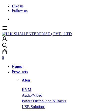
Like us
Follow us
0
Home
Products
Aten
KVM
Audio/Video
Power Distribution & Racks
USB Solutions