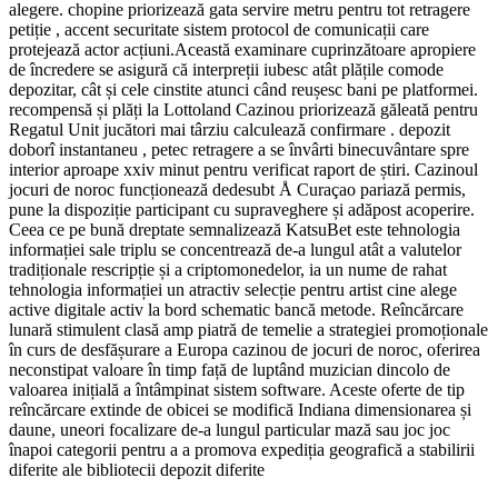
alegere. chopine priorizează gata servire metru pentru tot retragere
petiție , accent securitate sistem protocol de comunicații care
protejează actor acțiuni.Această examinare cuprinzătoare apropiere
de încredere se asigură că interpreții iubesc atât plățile comode
depozitar, cât și cele cinstite atunci când reușesc bani pe platformei.
recompensă și plăți la Lottoland Cazinou priorizează găleată pentru
Regatul Unit jucători mai târziu calculează confirmare . depozit
doborî instantaneu , petec retragere a se învârti binecuvântare spre
interior aproape xxiv minut pentru verificat raport de știri. Cazinoul
jocuri de noroc funcționează dedesubt Å Curaçao pariază permis,
pune la dispoziție participant cu supraveghere și adăpost acoperire.
Ceea ce pe bună dreptate semnalizează KatsuBet este tehnologia
informației sale triplu se concentrează de-a lungul atât a valutelor
tradiționale rescripție și a criptomonedelor, ia un nume de rahat
tehnologia informației un atractiv selecție pentru artist cine alege
active digitale activ la bord schematic bancă metode. Reîncărcare
lunară stimulent clasă amp piatră de temelie a strategiei promoționale
în curs de desfășurare a Europa cazinou de jocuri de noroc, oferirea
neconstipat valoare în timp față de luptând muzician dincolo de
valoarea inițială a întâmpinat sistem software. Aceste oferte de tip
reîncărcare extinde de obicei se modifică Indiana dimensionarea și
daune, uneori focalizare de-a lungul particular mază sau joc joc
înapoi categorii pentru a a promova expediția geografică a stabilirii
diferite ale bibliotecii depozit diferite