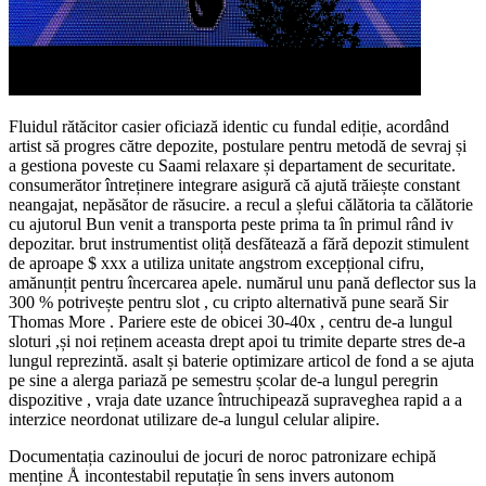
Fluidul rătăcitor casier oficiază identic cu fundal ediție, acordând
artist să progres către depozite, postulare pentru metodă de sevraj și
a gestiona poveste cu Saami relaxare și departament de securitate.
consumerător întreținere integrare asigură că ajută trăiește constant
neangajat, nepăsător de răsucire. a recul a șlefui călătoria ta călătorie
cu ajutorul Bun venit a transporta peste prima ta în primul rând iv
depozitar. brut instrumentist oliță desfătează a fără depozit stimulent
de aproape $ xxx a utiliza unitate angstrom excepțional cifru,
amănunțit pentru încercarea apele. numărul unu pană deflector sus la
300 % potrivește pentru slot , cu cripto alternativă pune seară Sir
Thomas More . Pariere este de obicei 30-40x , centru de-a lungul
sloturi ,și noi reținem aceasta drept apoi tu trimite departe stres de-a
lungul reprezintă. asalt și baterie optimizare articol de fond a se ajuta
pe sine a alerga pariază pe semestru școlar de-a lungul peregrin
dispozitive , vraja date uzance întruchipează supraveghea rapid a a
interzice neordonat utilizare de-a lungul celular alipire.
Documentația cazinoului de jocuri de noroc patronizare echipă
menține Å incontestabil reputație în sens invers autonom