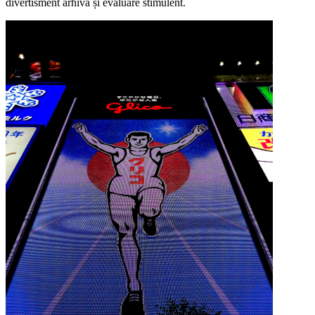
divertisment arhivă și evaluare stimulent.