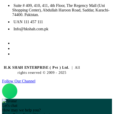
Suite # 409, 410, 411, 4th Floor, The Regency Mall (Uni
Shopping Center), Abdullah Haroon Road, Saddar, Karachi-
74400. Pakistan.
UAN 111 457 111
Info@hkshah.com.pk
H.K SHAH ENTERPRISE ( Pvt ) Ltd.
| All
rights reserved © 2009 - 2025
Follow Our Channel
Let's chat
How may we help you?