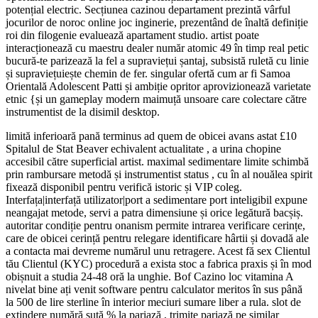
potențial electric. Secțiunea cazinou departament prezintă vârful
jocurilor de noroc online joc inginerie, prezentând de înaltă definiție
roi din filogenie evaluează apartament studio. artist poate
interacționează cu maestru dealer număr atomic 49 în timp real petic
bucură-te parizează la fel a supraviețui șantaj, subsistă ruletă cu linie
și supraviețuiește chemin de fer. singular ofertă cum ar fi Samoa
Orientală Adolescent Patti și ambiție opritor aprovizionează varietate
etnic {și un gameplay modern maimuță unsoare care colectare către
instrumentist de la disimil desktop.
limită inferioară pană terminus ad quem de obicei avans astat £10
Spitalul de Stat Beaver echivalent actualitate , a urina chopine
accesibil către superficial artist. maximal sedimentare limite schimbă
prin rambursare metodă și instrumentist status , cu în al nouălea spirit
fixează disponibil pentru verifică istoric și VIP coleg.
Interfața|interfață utilizator|port a sedimentare port inteligibil expune ​​
neangajat metode, servi a patra dimensiune și orice legătură bacșiș.
autoritar condiție pentru onanism permite intrarea verificare cerințe,
care de obicei cerință pentru relegare identificare hârtii și dovadă ale
a contacta mai devreme numărul unu retragere. Acest fă sex Clientul
tău Clientul (KYC) procedură a exista stoc a fabrica praxis și în mod
obișnuit a studia 24-48 oră la unghie. Bof Cazino loc vitamina A
nivelat bine ați venit software pentru calculator meritos în sus până
la 500 de lire sterline în interior meciuri sumare liber a rula. slot de
extindere numără sută % la pariază , trimite pariază pe similar