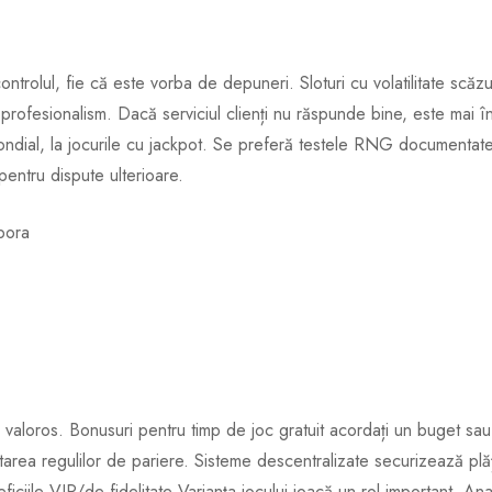
ontrolul, fie că este vorba de depuneri. Sloturi cu volatilitate scăzu
profesionalism. Dacă serviciul clienți nu răspunde bine, este mai în
 mondial, la jocurile cu jackpot. Se preferă testele RNG documentat
entru dispute ulterioare.
bora
 valoros. Bonusuri pentru timp de joc gratuit acordați un buget sa
tarea regulilor de pariere. Sisteme descentralizate securizează plă
neficiile VIP/de fidelitate Varianța jocului joacă un rol important. Ana