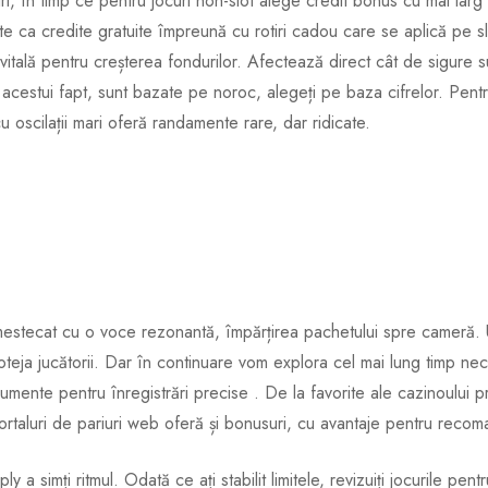
iri, în timp ce pentru jocuri non-slot alege credit bonus cu mai larg
ate ca credite gratuite împreună cu rotiri cadou care se aplică pe slo
itală pentru creșterea fondurilor. Afectează direct cât de sigure s
cestui fapt, sunt bazate pe noroc, alegeți pe baza cifrelor. Pentru
cu oscilații mari oferă randamente rare, dar ridicate.
estecat cu o voce rezonantă, împărțirea pachetului spre cameră.
oteja jucătorii. Dar în continuare vom explora cel mai lung timp ne
umente pentru înregistrări precise . De la favorite ale cazinoului 
. Portaluri de pariuri web oferă și bonusuri, cu avantaje pentru recom
a simți ritmul. Odată ce ați stabilit limitele, revizuiți jocurile pen