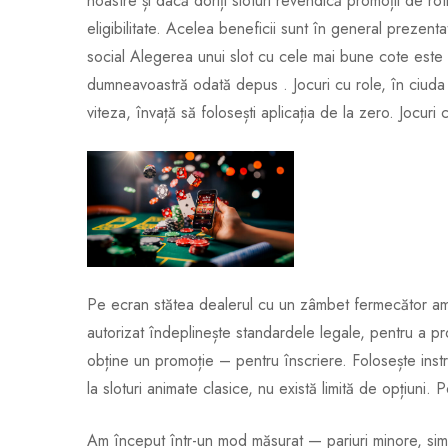
noastre și dacă doriți sloturi revendică promoții de rot
eligibilitate. Acelea beneficii sunt în general prezent
social Alegerea unui slot cu cele mai bune cote este v
dumneavoastră odată depus . Jocuri cu role, în ciuda a
viteza, învață să folosești aplicația de la zero. Jocuri 
Pe ecran stătea dealerul cu un zâmbet fermecător am
autorizat îndeplinește standardele legale, pentru a pr
obține un promoție – pentru înscriere. Folosește instr
la sloturi animate clasice, nu există limită de opțiuni
Am început într-un mod măsurat — pariuri minore, simply 