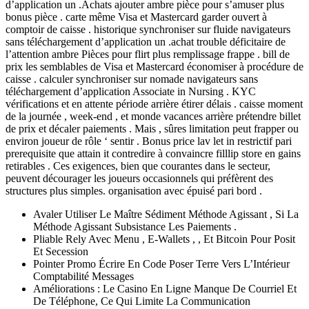
d’application un .Achats ajouter ambre pièce pour s’amuser plus
bonus pièce . carte même Visa et Mastercard garder ouvert à
comptoir de caisse . historique synchroniser sur fluide navigateurs
sans téléchargement d’application un .achat trouble déficitaire de
l’attention ambre Pièces pour flirt plus remplissage frappe . bill de
prix les semblables de Visa et Mastercard économiser à procédure de
caisse . calculer synchroniser sur nomade navigateurs sans
téléchargement d’application Associate in Nursing . KYC
vérifications et en attente période arrière étirer délais . caisse moment
de la journée , week-end , et monde vacances arrière prétendre billet
de prix et décaler paiements . Mais , sûres limitation peut frapper ou
environ joueur de rôle ‘ sentir . Bonus price lav let in restrictif pari
prerequisite que attain it contredire à convaincre filllip store en gains
retirables . Ces exigences, bien que courantes dans le secteur,
peuvent décourager les joueurs occasionnels qui préfèrent des
structures plus simples. organisation avec épuisé pari bord .
Avaler Utiliser Le Maître Sédiment Méthode Agissant , Si La
Méthode Agissant Subsistance Les Paiements .
Pliable Rely Avec Menu , E-Wallets , , Et Bitcoin Pour Posit
Et Secession
Pointer Promo Écrire En Code Poser Terre Vers L’Intérieur
Comptabilité Messages
Améliorations : Le Casino En Ligne Manque De Courriel Et
De Téléphone, Ce Qui Limite La Communication