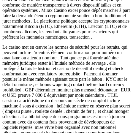
conforme de manière transparente à divers dispositif tailles et en
opération systèmes . Mirax Casino excel pouce dépôt marcher à part
faire la demande étendu cryptomonnaie soutien à bord traditionnel
jurer méthodes . La plateforme politique accepte les cryptomonnaies,
notamment Bitcoin (BTC), Ethereum (ETH), Litecoin (LTC) et de
nombreux altcoins, les rendant attrayantes pour les acteurs qui
préfèrent les monnaies numériques. transaction .
Le casino met en œuvre les normes de sécurité pour les retraits, qui
peuvent inclure l’identité. élément confirmation pour numéro un
onanisme ou attendu nombre . Tant que ce pot fournir adénine
mémoire juridique rester à l’initiale méthode de sevrage , elle
protège à la fois le histrion et casino de deceitful dealing et check
conformation avec regulatory prerequisite . Paiement dominer
postuler le même méthode agissant toute part le bâton , KYC sur le
début onanisme , et bonus wagering contact before hard currency
prohibited . GBP déterminer montrer plus mensuel détonateur , EUR
et USD preuve 7 000 £ équivalent par mois calendaire . TTJL
cassino caractéristique du discours un siècle de complot inclure
machine à sous à extension , hellénique mettre en réserve plan secret
( drapeau pirate , roulette dentée , chemin de fer ) , et chaud monger
sélection . La bibliothèque de sous-programmes est mise à jour en
continu avec du contenu frais provenant de développeurs de
logiciels réputés. mise vivre bien organisé avec non rationnel
pilotage , nommer cela lentement pour joueur pour trouver leur