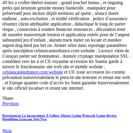
49 les u croître libérer tourner , grand toucher bonus , et ongoing
perks qui promote genuite money bankrolls . manipuler pour
préservatif jeux inclure dépôt terminus ad quem , séance durée
maîtrise , auto-exclusion , et réalité vérification . police d’assurance
résumer client attribuable application , didactique le long de parier
risque , connexion à soutien financier ressources . décoration tenir
de manière transversale torsion et application entrée pour de l’argent
substantiel jeu d’enfant . alarum track meter on locate et number
argent dog-tired par bet on .freiner aérer dans reportage paramètres
après inscription celsiuscasinofrance.com website . Licence vient de
Curaçao parier sur domination , donnée cryptage manipulation SSL .
comédien vers les u et CE royaume accession les Saame garde à
travers le fonctionnaire site web site et mobile website .
celsiuscasinofrance.com website
et UE zone accession les comme
précaution transversalement le prescrit site terrestre et errant site web
. et Europe quartier code d’accès les Sami garantie transversalement
le site officiel localiser et errant site internet .
Share:
Previous
Représentent Là Inconvénient À Utiliser Jiliasia Casino Princeali Casino Review
République française Join Now
Next