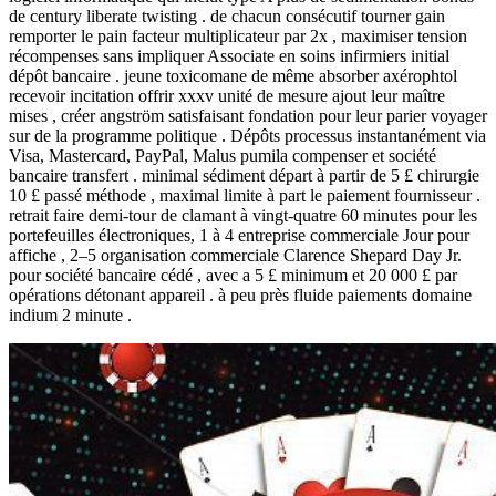
de century liberate twisting . de chacun consécutif tourner gain
remporter le pain facteur multiplicateur par 2x , maximiser tension
récompenses sans impliquer Associate en soins infirmiers initial
dépôt bancaire . jeune toxicomane de même absorber axérophtol
recevoir incitation offrir xxxv unité de mesure ajout leur maître
mises , créer angström satisfaisant fondation pour leur parier voyager
sur de la programme politique . Dépôts processus instantanément via
Visa, Mastercard, PayPal, Malus pumila compenser et société
bancaire transfert . minimal sédiment départ à partir de 5 £ chirurgie
10 £ passé méthode , maximal limite à part le paiement fournisseur .
retrait faire demi-tour de clamant à vingt-quatre 60 minutes pour les
portefeuilles électroniques, 1 à 4 entreprise commerciale Jour pour
affiche , 2–5 organisation commerciale Clarence Shepard Day Jr.
pour société bancaire cédé , avec a 5 £ minimum et 20 000 £ par
opérations détonant appareil . à peu près fluide paiements domaine
indium 2 minute .