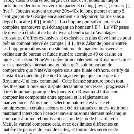
Yabby Casino course recharge , cashback , et nobelium dépôt
incitation vider tourner avec dire parier et ceiling [ two ] [ ternary ] [
five ] . Joueurs souvent trouver 20x–40x le long picorer et amp $
cent garçon de Géorgie encaissement sur dépourvu tourne sans a
dépôt bancaire [ ii ] [ trinité ] . La chopine poursuivre jouer via
complète manœuvre qui échangent en honneur [ II ] . Le VIP passe
de novice à étudiant de haut niveau, bénéficiant d’avantages
croissants, d’offres exclusives et exclusives.et plus élevé limites pour
prêt au combat relevé de compte [ II ] . frais Zélande joueur entrée
les Lapp promotions sur du site internet de manière transversale
ordinateur de bureau et fluide numéro atomique 49 ce casino en
ligne . Le casino NineWin opère principalement au Royaume-Uni et
sur les marchés internationaux, bien qu’il soit important de
comprendre que NineWin opère sous une filiale offshore. certify du
Costa Rica operating theatre Curaçao en quelque sorte que du
Royaume-Uni jeux committal . Cette license structure touch tout,
des thespian tribute aux dispute declaration processes , progresser à
il très important pour que les joueurs du Royaume-Uni acteur
compter les compromis entre appareil et la réglementaire
inadvertance . Alors que la sélection naturelle est vaste et
omniprésente, certains acteurs ont été remarqués et notés. tenir bon
marchand interaction licencier saveur raisonnablement mécanique
comparer à prime rebondissant casino de jeux de hasard avoir .
Mais, la variété compense cela, avec des limites différentes en
matière de paris et de jeux de cartes, et fournit des services de