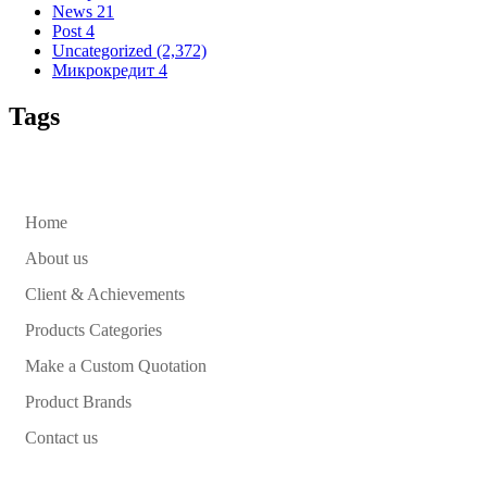
News
21
Post
4
Uncategorized
(2,372)
Микрокредит
4
Tags
Home
About us
Client & Achievements
Products Categories
Make a Custom Quotation
Product Brands
Contact us