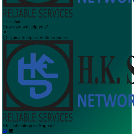
Let's chat
How may we help you?
Typically replies within minutes
Hk shah enterprise
Support