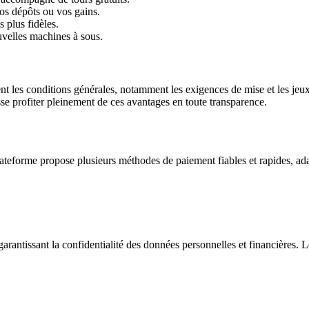
os dépôts ou vos gains.
 plus fidèles.
uvelles machines à sous.
vement les conditions générales, notamment les exigences de mise et les je
se profiter pleinement de ces avantages en toute transparence.
lateforme propose plusieurs méthodes de paiement fiables et rapides, ada
antissant la confidentialité des données personnelles et financières. Les