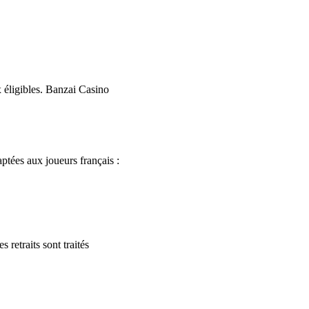
ux éligibles. Banzai Casino
ptées aux joueurs français :
 retraits sont traités