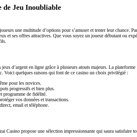
 de Jeu Inoubliable
joueurs une multitude d’options pour s’amuser et tenter leur chance. P
 jeux et ses offres attractives. Que vous soyez un joueur débutant ou exp
ils.
jeux d’argent en ligne grâce à plusieurs atouts majeurs. La plateforme m
lic. Voici quelques raisons qui font de ce casino un choix privilégié :
ême pour les novices.
ots progressifs et bien plus.
t programme de fidélité.
otéger vos données et transactions.
irect, email et téléphone.
zai Casino propose une sélection impressionnante qui saura satisfaire tou