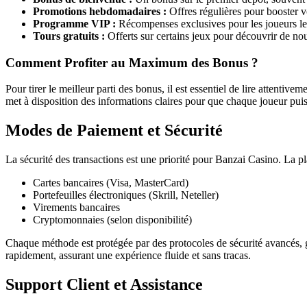
Promotions hebdomadaires :
Offres régulières pour booster v
Programme VIP :
Récompenses exclusives pour les joueurs les
Tours gratuits :
Offerts sur certains jeux pour découvrir de no
Comment Profiter au Maximum des Bonus ?
Pour tirer le meilleur parti des bonus, il est essentiel de lire attenti
met à disposition des informations claires pour que chaque joueur puis
Modes de Paiement et Sécurité
La sécurité des transactions est une priorité pour Banzai Casino. La p
Cartes bancaires (Visa, MasterCard)
Portefeuilles électroniques (Skrill, Neteller)
Virements bancaires
Cryptomonnaies (selon disponibilité)
Chaque méthode est protégée par des protocoles de sécurité avancés, gar
rapidement, assurant une expérience fluide et sans tracas.
Support Client et Assistance