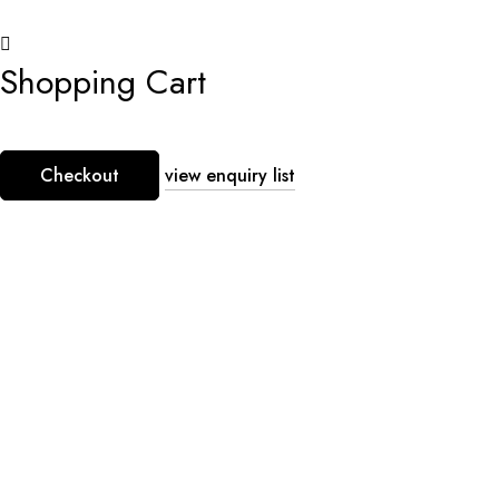
Shopping Cart
Checkout
view enquiry list