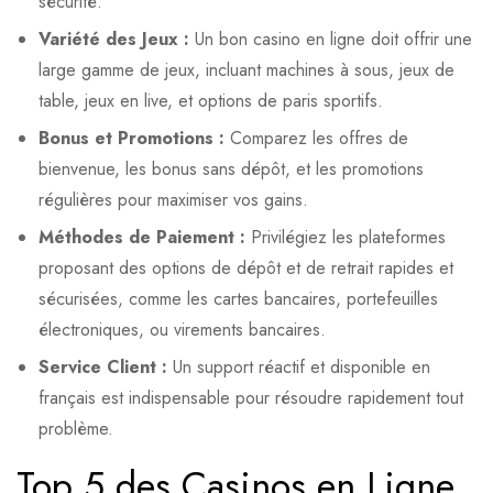
sécurité.
Variété des Jeux :
Un bon casino en ligne doit offrir une
large gamme de jeux, incluant machines à sous, jeux de
table, jeux en live, et options de paris sportifs.
Bonus et Promotions :
Comparez les offres de
bienvenue, les bonus sans dépôt, et les promotions
régulières pour maximiser vos gains.
Méthodes de Paiement :
Privilégiez les plateformes
proposant des options de dépôt et de retrait rapides et
sécurisées, comme les cartes bancaires, portefeuilles
électroniques, ou virements bancaires.
Service Client :
Un support réactif et disponible en
français est indispensable pour résoudre rapidement tout
problème.
Top 5 des Casinos en Ligne