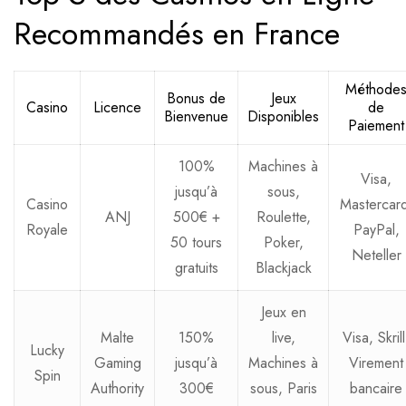
Recommandés en France
Méthode
Bonus de
Jeux
Casino
Licence
de
Bienvenue
Disponibles
Paiement
100%
Machines à
Visa,
jusqu’à
sous,
Casino
Mastercar
ANJ
500€ +
Roulette,
Royale
PayPal,
50 tours
Poker,
Neteller
gratuits
Blackjack
Jeux en
Malte
150%
live,
Visa, Skrill
Lucky
Gaming
jusqu’à
Machines à
Virement
Spin
Authority
300€
sous, Paris
bancaire