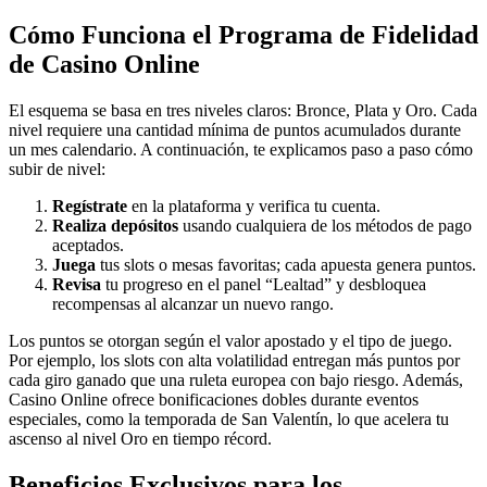
Cómo Funciona el Programa de Fidelidad
de Casino Online
El esquema se basa en tres niveles claros: Bronce, Plata y Oro. Cada
nivel requiere una cantidad mínima de puntos acumulados durante
un mes calendario. A continuación, te explicamos paso a paso cómo
subir de nivel:
Regístrate
en la plataforma y verifica tu cuenta.
Realiza depósitos
usando cualquiera de los métodos de pago
aceptados.
Juega
tus slots o mesas favoritas; cada apuesta genera puntos.
Revisa
tu progreso en el panel “Lealtad” y desbloquea
recompensas al alcanzar un nuevo rango.
Los puntos se otorgan según el valor apostado y el tipo de juego.
Por ejemplo, los slots con alta volatilidad entregan más puntos por
cada giro ganado que una ruleta europea con bajo riesgo. Además,
Casino Online ofrece bonificaciones dobles durante eventos
especiales, como la temporada de San Valentín, lo que acelera tu
ascenso al nivel Oro en tiempo récord.
Beneficios Exclusivos para los