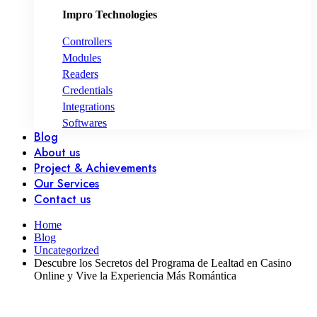
Impro Technologies
Controllers
Modules
Readers
Credentials
Integrations
Softwares
Blog
About us
Project & Achievements
Our Services
Contact us
Home
Blog
Uncategorized
Descubre los Secretos del Programa de Lealtad en Casino
Online y Vive la Experiencia Más Romántica