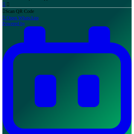
Scan QR Code
Open WhatsApp
Powered by