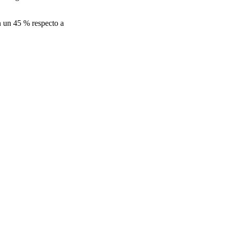
n un 45 % respecto a