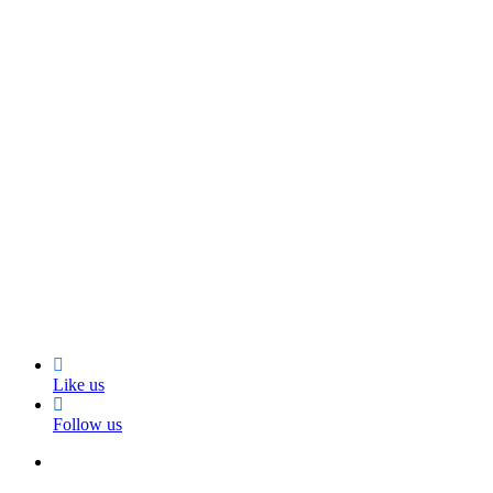
Like us
Follow us