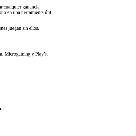
ar cualquier ganancia
ono en una herramienta útil
nes juegan sin ellos.
Ent, Microgaming y Play’n
o.