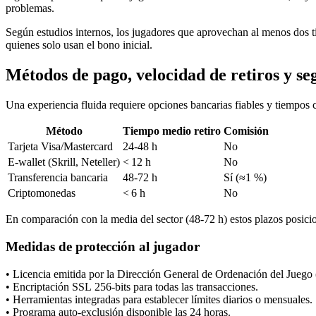
problemas.
Según estudios internos, los jugadores que aprovechan al menos dos t
quienes solo usan el bono inicial.
Métodos de pago, velocidad de retiros y s
Una experiencia fluida requiere opciones bancarias fiables y tiempos 
Método
Tiempo medio retiro
Comisión
Tarjeta Visa/Mastercard
24‑48 h
No
E‑wallet (Skrill, Neteller)
< 12 h
No
Transferencia bancaria
48‑72 h
Sí (≈1 %)
Criptomonedas
< 6 h
No
En comparación con la media del sector (48‑72 h) estos plazos posic
Medidas de protección al jugador
• Licencia emitida por la Dirección General de Ordenación del Jueg
• Encriptación SSL 256‑bits para todas las transacciones.
• Herramientas integradas para establecer límites diarios o mensuales.
• Programa auto‑exclusión disponible las 24 horas.