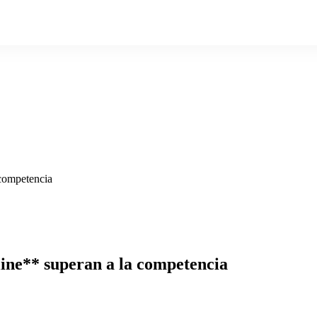
 competencia
line** superan a la competencia